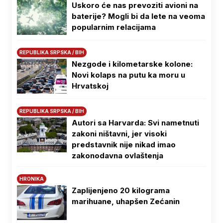
Uskoro će nas prevoziti avioni na
baterije? Mogli bi da lete na veoma
popularnim relacijama
REPUBLIKA SRPSKA / BIH
Nezgode i kilometarske kolone:
Novi kolaps na putu ka moru u
Hrvatskoj
REPUBLIKA SRPSKA / BIH
Autori sa Harvarda: Svi nametnuti
zakoni ništavni, jer visoki
predstavnik nije nikad imao
zakonodavna ovlaštenja
HRONIKA
Zaplijenjeno 20 kilograma
marihuane, uhapšen Zećanin