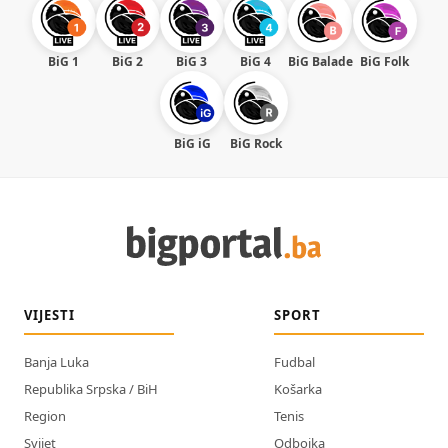
BiG 1
BiG 2
BiG 3
BiG 4
BiG Balade
BiG Folk
BiG iG
BiG Rock
VIJESTI
SPORT
Banja Luka
Fudbal
Republika Srpska / BiH
Košarka
Region
Tenis
Svijet
Odbojka