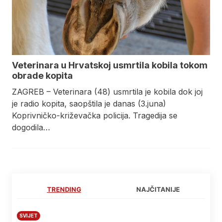
Veterinara u Hrvatskoj usmrtila kobila tokom
obrade kopita
ZAGREB – Veterinara (48) usmrtila je kobila dok joj
je radio kopita, saopštila je danas (3.juna)
Koprivničko-križevačka policija. Tragedija se
dogodila…
TRENDING
NAJČITANIJE
SVIJET