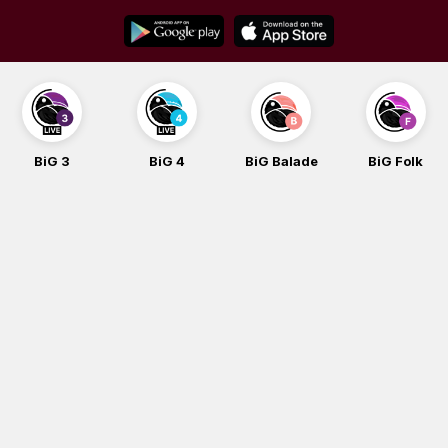
Skip
to
content
BiG 3
BiG 4
BiG Balade
BiG Folk