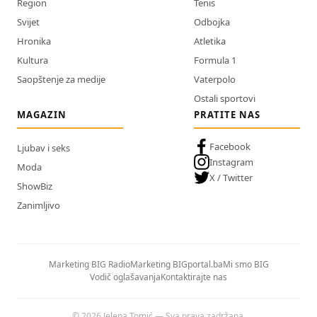
Region
Tenis
Svijet
Odbojka
Hronika
Atletika
Kultura
Formula 1
Saopštenje za medije
Vaterpolo
Ostali sportovi
MAGAZIN
PRATITE NAS
Facebook
Ljubav i seks
Instagram
Moda
X / Twitter
ShowBiz
Zanimljivo
Marketing BIG Radio
Marketing BIGportal.ba
Mi smo BIG
Vodič oglašavanja
Kontaktirajte nas
© 2026 Jelena Tomić — Sva prava zadržana.