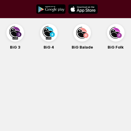
Skip
to
content
BiG 3
BiG 4
BiG Balade
BiG Folk