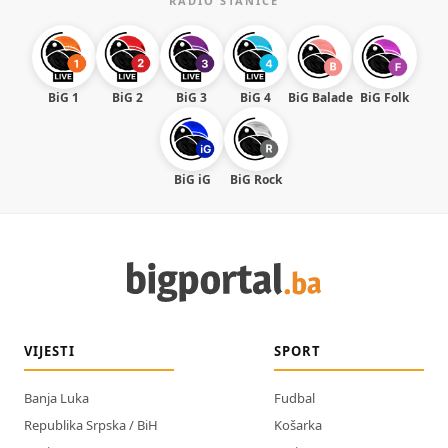
RADIO STANICE
BiG 1
BiG 2
BiG 3
BiG 4
BiG Balade
BiG Folk
BiG iG
BiG Rock
VIJESTI
SPORT
Banja Luka
Fudbal
Republika Srpska / BiH
Košarka