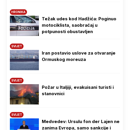
HRONIKA
Težak udes kod Hadžića: Poginuo
motociklista, saobraćaj u
potpunosti obustavljen
SVIJET
Iran postavio uslove za otvaranje
Ormuskog moreuza
SVIJET
Požar u Italjiji, evakuisani turisti i
stanovnici
SVIJET
Medvedev: Ursulu fon der Lajen ne
zanima Evropa, samo sankcije i