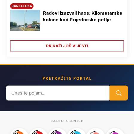
BANJA LUKA
Radovi izazvali haos: Kilometarske
kolone kod Prijedorske petlje
PRIKAŽI JOŠ VIJESTI
PRETRAŽITE PORTAL
Search
for:
RADIO STANICE