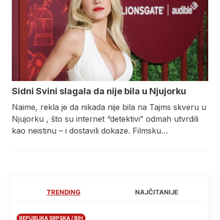
Sidni Svini slagala da nije bila u Njujorku
Naime, rekla je da nikada nije bila na Tajms skveru u
Njujorku , što su internet “detektivi” odmah utvrdili
kao neistinu – i dostavili dokaze. Filmsku…
TRENDING
NAJČITANIJE
REPUBLIKA SRPSKA / BIH