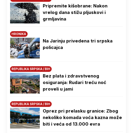
Pripremite kišobrane: Nakon
vrelog dana stižu pljuskovi i
grmljavina
HRONIKA
Na Јarinju privedena tri srpska
policajca
REPUBLIKA SRPSKA / BIH
Bez plata i zdravstvenog
osiguranja: Rudari treću noć
proveli u jami
REPUBLIKA SRPSKA / BIH
Oprez pri prelasku granice: Zbog
nekoliko komada voća kazna može
biti i veća od 13.000 evra