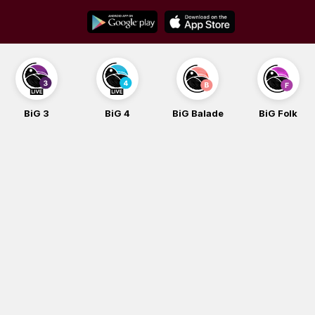
Skip
to
content
BiG 3
BiG 4
BiG Balade
BiG Folk