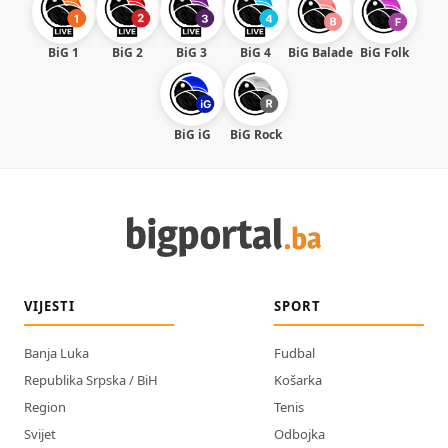
BiG 1
BiG 2
BiG 3
BiG 4
BiG Balade
BiG Folk
BiG iG
BiG Rock
VIJESTI
SPORT
Banja Luka
Fudbal
Republika Srpska / BiH
Košarka
Region
Tenis
Svijet
Odbojka