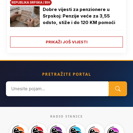
REPUBLIKA SRPSKA / BIH
Dobre vijesti za penzionere u
Srpskoj: Penzije veće za 3,55
odsto, stiže i do 120 KM pomoći
PRIKAŽI JOŠ VIJESTI
PRETRAŽITE PORTAL
Search
for:
RADIO STANICE