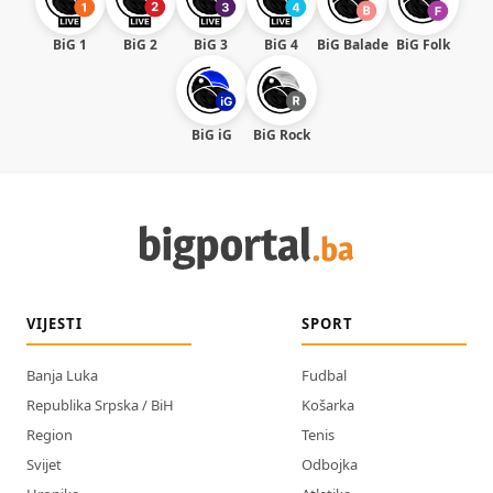
BiG 1
BiG 2
BiG 3
BiG 4
BiG Balade
BiG Folk
BiG iG
BiG Rock
VIJESTI
SPORT
Banja Luka
Fudbal
Republika Srpska / BiH
Košarka
Region
Tenis
Svijet
Odbojka