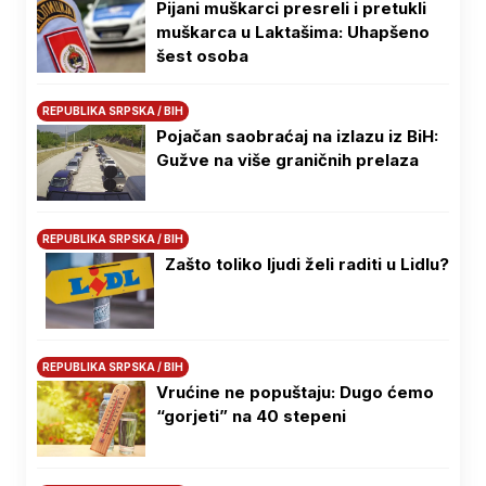
Pijani muškarci presreli i pretukli
muškarca u Laktašima: Uhapšeno
šest osoba
REPUBLIKA SRPSKA / BIH
Pojačan saobraćaj na izlazu iz BiH:
Gužve na više graničnih prelaza
REPUBLIKA SRPSKA / BIH
Zašto toliko ljudi želi raditi u Lidlu?
REPUBLIKA SRPSKA / BIH
Vrućine ne popuštaju: Dugo ćemo
“gorjeti” na 40 stepeni