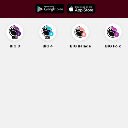
Skip
to
content
BiG 3
BiG 4
BiG Balade
BiG Folk