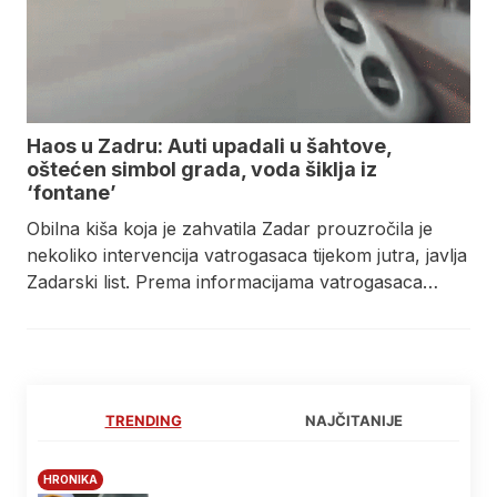
Haos u Zadru: Auti upadali u šahtove,
oštećen simbol grada, voda šiklja iz
‘fontane’
Obilna kiša koja je zahvatila Zadar prouzročila je
nekoliko intervencija vatrogasaca tijekom jutra, javlja
Zadarski list. Prema informacijama vatrogasaca…
TRENDING
NAJČITANIJE
HRONIKA