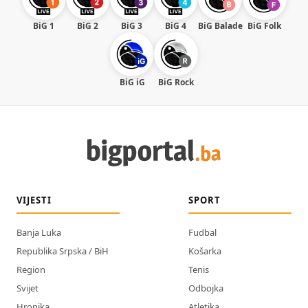
BiG 1
BiG 2
BiG 3
BiG 4
BiG Balade
BiG Folk
BiG iG
BiG Rock
VIJESTI
SPORT
Banja Luka
Fudbal
Republika Srpska / BiH
Košarka
Region
Tenis
Svijet
Odbojka
Hronika
Atletika