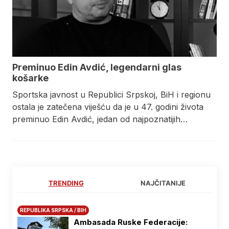
Preminuo Edin Avdić, legendarni glas
košarke
​Sportska javnost u Republici Srpskoj, BiH i regionu
ostala je zatečena viješću da je u 47. godini života
preminuo Edin Avdić, jedan od najpoznatijih…
TRENDING
NAJČITANIJE
REPUBLIKA SRPSKA / BIH
Ambasada Ruske Federacije: