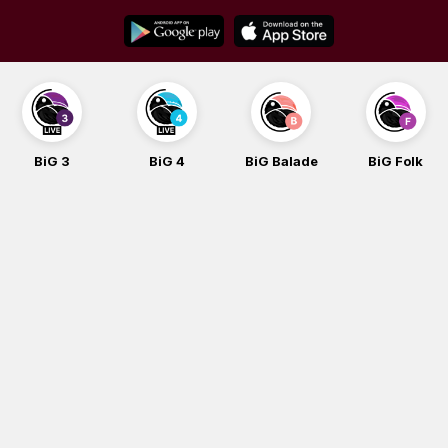
Skip
to
content
BiG 3
BiG 4
BiG Balade
BiG Folk