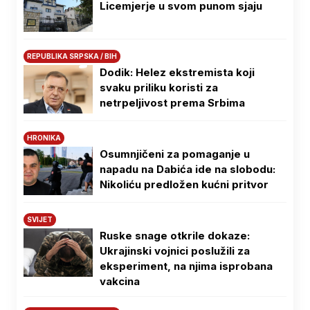
Licemjerje u svom punom sjaju
REPUBLIKA SRPSKA / BIH
Dodik: Helez ekstremista koji
svaku priliku koristi za
netrpeljivost prema Srbima
HRONIKA
Osumnjičeni za pomaganje u
napadu na Dabića ide na slobodu:
Nikoliću predložen kućni pritvor
SVIJET
Ruske snage otkrile dokaze:
Ukrajinski vojnici poslužili za
eksperiment, na njima isprobana
vakcina