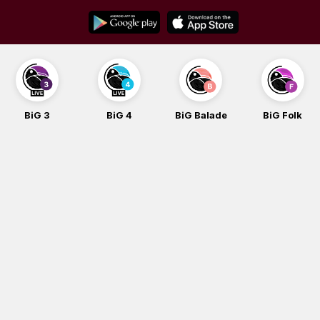
Skip
to
content
BiG 3
BiG 4
BiG Balade
BiG Folk