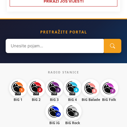
PRIKAŽI JOŠ VIJESTI
PRETRAŽITE PORTAL
Search
for:
RADIO STANICE
BiG 1
BiG 2
BiG 3
BiG 4
BiG Balade
BiG Folk
BiG iG
BiG Rock