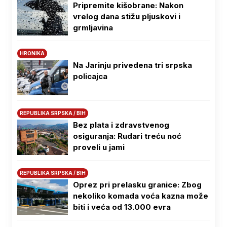
Pripremite kišobrane: Nakon
vrelog dana stižu pljuskovi i
grmljavina
HRONIKA
Na Јarinju privedena tri srpska
policajca
REPUBLIKA SRPSKA / BIH
Bez plata i zdravstvenog
osiguranja: Rudari treću noć
proveli u jami
REPUBLIKA SRPSKA / BIH
Oprez pri prelasku granice: Zbog
nekoliko komada voća kazna može
biti i veća od 13.000 evra