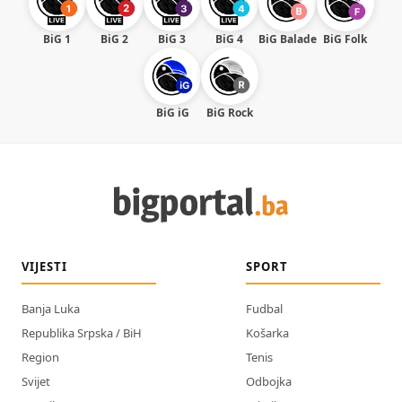
BiG 1
BiG 2
BiG 3
BiG 4
BiG Balade
BiG Folk
BiG iG
BiG Rock
VIJESTI
SPORT
Banja Luka
Fudbal
Republika Srpska / BiH
Košarka
Region
Tenis
Svijet
Odbojka