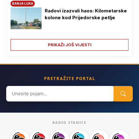
BANJA LUKA
Radovi izazvali haos: Kilometarske
kolone kod Prijedorske petlje
PRIKAŽI JOŠ VIJESTI
PRETRAŽITE PORTAL
Search
for:
RADIO STANICE