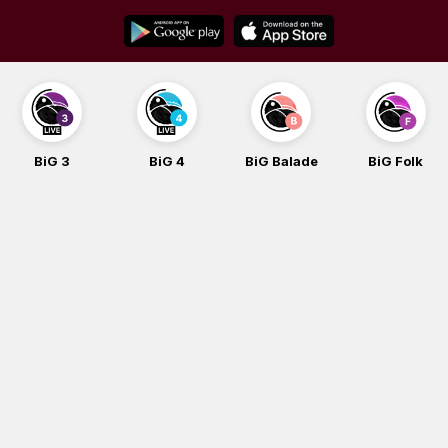
Skip
to
content
BiG 3
BiG 4
BiG Balade
BiG Folk