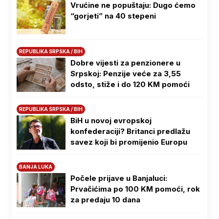
Vrućine ne popuštaju: Dugo ćemo
“gorjeti” na 40 stepeni
REPUBLIKA SRPSKA / BIH
Dobre vijesti za penzionere u
Srpskoj: Penzije veće za 3,55
odsto, stiže i do 120 KM pomoći
REPUBLIKA SRPSKA / BIH
BiH u novoj evropskoj
konfederaciji? Britanci predlažu
savez koji bi promijenio Europu
BANJA LUKA
Počele prijave u Banjaluci:
Prvačićima po 100 KM pomoći, rok
za predaju 10 dana