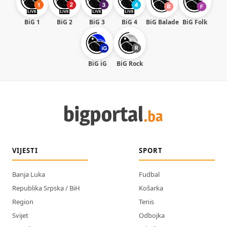
BiG 1
BiG 2
BiG 3
BiG 4
BiG Balade
BiG Folk
BiG iG
BiG Rock
VIJESTI
SPORT
Banja Luka
Fudbal
Republika Srpska / BiH
Košarka
Region
Tenis
Svijet
Odbojka