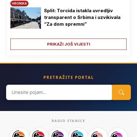
HRONIKA
Split: Torcida istakla uvredljiv
transparent o Srbima i uzvikivala
“Za dom spremni”
PRIKAŽI JOŠ VIJESTI
PRETRAŽITE PORTAL
Search
for:
RADIO STANICE