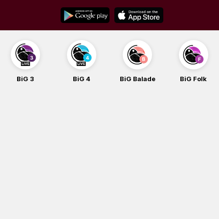
Skip
to
content
BiG 3
BiG 4
BiG Balade
BiG Folk