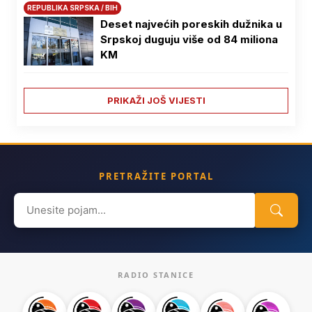
REPUBLIKA SRPSKA / BIH
Deset najvećih poreskih dužnika u
Srpskoj duguju više od 84 miliona
KM
PRIKAŽI JOŠ VIJESTI
PRETRAŽITE PORTAL
Search
for:
RADIO STANICE