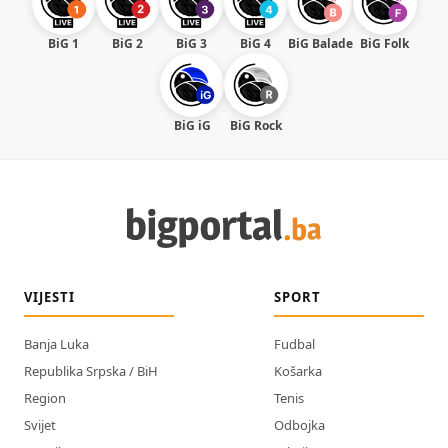
BiG 1
BiG 2
BiG 3
BiG 4
BiG Balade
BiG Folk
BiG iG
BiG Rock
VIJESTI
SPORT
Banja Luka
Fudbal
Republika Srpska / BiH
Košarka
Region
Tenis
Svijet
Odbojka