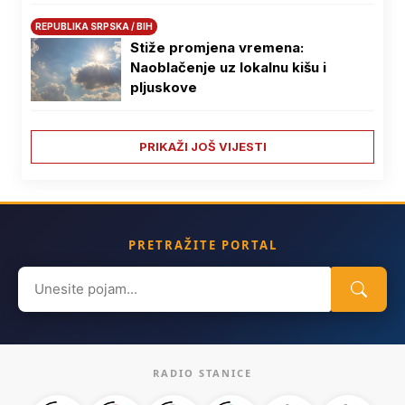
REPUBLIKA SRPSKA / BIH
Stiže promjena vremena:
Naoblačenje uz lokalnu kišu i
pljuskove
PRIKAŽI JOŠ VIJESTI
PRETRAŽITE PORTAL
Search
for:
RADIO STANICE