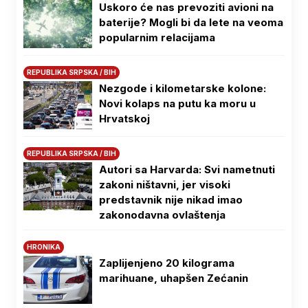
Uskoro će nas prevoziti avioni na
baterije? Mogli bi da lete na veoma
popularnim relacijama
REPUBLIKA SRPSKA / BIH
Nezgode i kilometarske kolone:
Novi kolaps na putu ka moru u
Hrvatskoj
REPUBLIKA SRPSKA / BIH
Autori sa Harvarda: Svi nametnuti
zakoni ništavni, jer visoki
predstavnik nije nikad imao
zakonodavna ovlaštenja
HRONIKA
Zaplijenjeno 20 kilograma
marihuane, uhapšen Zećanin