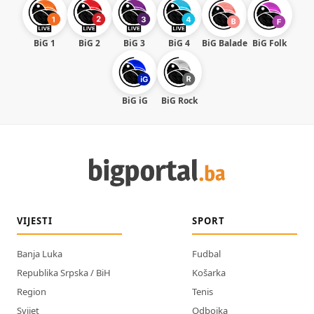
BiG 1
BiG 2
BiG 3
BiG 4
BiG Balade
BiG Folk
BiG iG
BiG Rock
VIJESTI
SPORT
Banja Luka
Fudbal
Republika Srpska / BiH
Košarka
Region
Tenis
Svijet
Odbojka