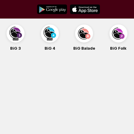
Skip
to
content
BiG 3
BiG 4
BiG Balade
BiG Folk