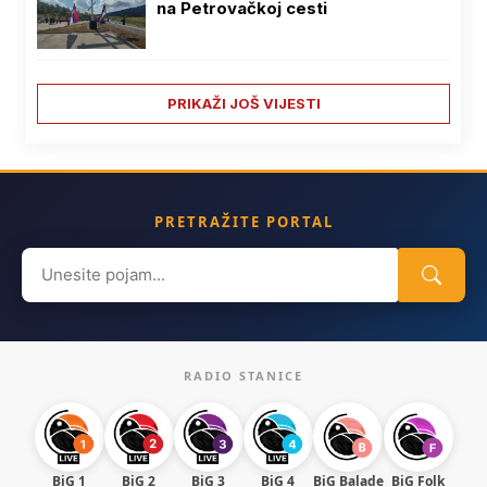
na Petrovačkoj cesti
PRIKAŽI JOŠ VIJESTI
PRETRAŽITE PORTAL
Search
for:
RADIO STANICE
BiG 1
BiG 2
BiG 3
BiG 4
BiG Balade
BiG Folk