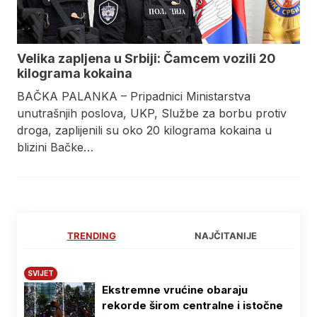
Velika zapljena u Srbiji: Čamcem vozili 20
kilograma kokaina
BAČKA PALANKA – Pripadnici Ministarstva
unutrašnjih poslova, UKP, Službe za borbu protiv
droga, zaplijenili su oko 20 kilograma kokaina u
blizini Bačke…
TRENDING
NAJČITANIJE
SVIJET
Ekstremne vrućine obaraju
rekorde širom centralne i istočne