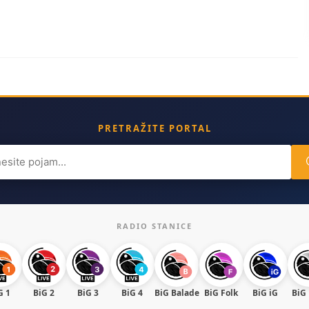
PRETRAŽITE PORTAL
ch
RADIO STANICE
G 1
BiG 2
BiG 3
BiG 4
BiG Balade
BiG Folk
BiG iG
BiG