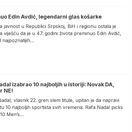
uo Edin Avdić, legendarni glas košarke
a javnost u Republici Srpskoj, BiH i regionu ostala je
 viješću da je u 47. godini života preminuo Edin Avdić,
d najpoznatijih…
dal izabrao 10 najboljih u istoriji: Novak DA,
r NE!
adal, vlasnik 22. gren slem titule, upitan je da napravi
stu 10 najboljih sportista svih vremena. Rafa Nadal picks
 10 Men’s…