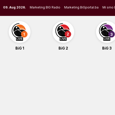
Skip
09. Aug 2026.
Marketing BIG Radio
Marketing BiGportal.ba
Mi smo 
to
content
BiG 1
BiG 2
BiG 3