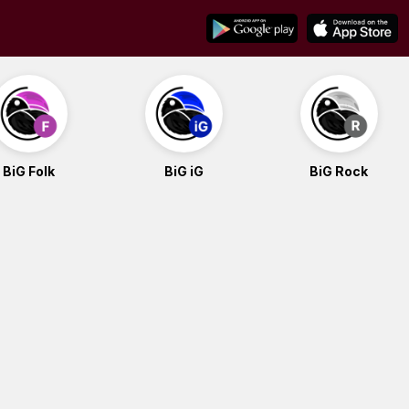
BiG Folk
BiG iG
BiG Rock