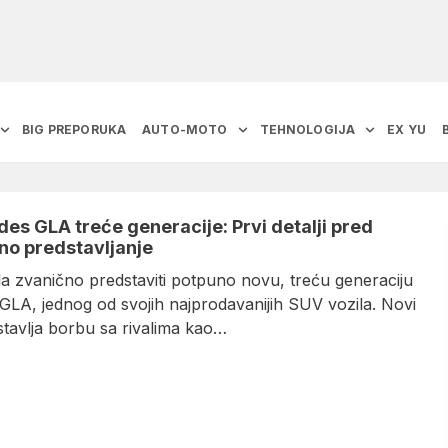
BIG PREPORUKA
AUTO-MOTO
TEHNOLOGIJA
EX YU
es GLA treće generacije: Prvi detalji pred
no predstavljanje
la zvanično predstaviti potpuno novu, treću generaciju
GLA, jednog od svojih najprodavanijih SUV vozila. Novi
tavlja borbu sa rivalima kao…