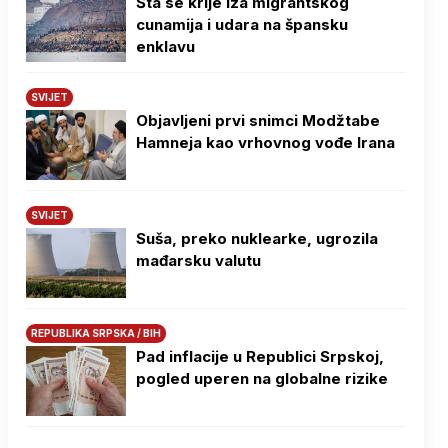
Šta se krije iza migrantskog
cunamija i udara na špansku
enklavu
SVIJET
Objavljeni prvi snimci Modžtabe
Hamneja kao vrhovnog vođe Irana
SVIJET
Suša, preko nuklearke, ugrozila
mađarsku valutu
REPUBLIKA SRPSKA / BIH
Pad inflacije u Republici Srpskoj,
pogled uperen na globalne rizike