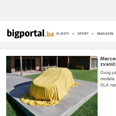
VIJESTI
SPORT
MAGAZIN
Merced
zvanič
Ovog ju
modela 
GLA nas