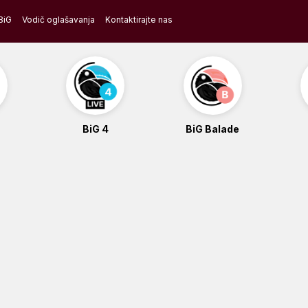
BiG
Vodič oglašavanja
Kontaktirajte nas
BiG 4
BiG Balade