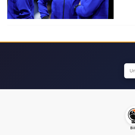
Sear
for:
Bi