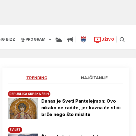
BIG BIZZ
PROGRAM
UŽIVO
TRENDING
NAJČITANIJE
REPUBLIKA SRPSKA / BIH
Danas je Sveti Pantelejmon: Ovo
nikako ne radite, jer kazna će stići
brže nego što mislite
SVIJET