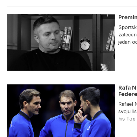
Premin
​Sportsk
zatečena
jedan o
Rafa Na
Federe
Rafael N
svoju li
his Top