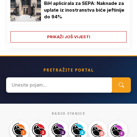
BiH aplicirala za SEPA: Naknade za
uplate iz inostranstva biće jeftinije
do 94%
PRIKAŽI JOŠ VIJESTI
PRETRAŽITE PORTAL
Search
for:
RADIO STANICE