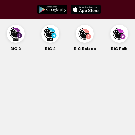
Skip
to
content
BiG 3
BiG 4
BiG Balade
BiG Folk