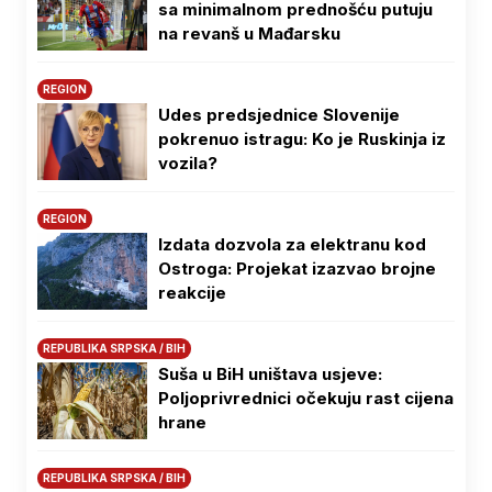
sa minimalnom prednošću putuju
na revanš u Mađarsku
REGION
Udes predsjednice Slovenije
pokrenuo istragu: Ko je Ruskinja iz
vozila?
REGION
Izdata dozvola za elektranu kod
Ostroga: Projekat izazvao brojne
reakcije
REPUBLIKA SRPSKA / BIH
Suša u BiH uništava usjeve:
Poljoprivrednici očekuju rast cijena
hrane
REPUBLIKA SRPSKA / BIH