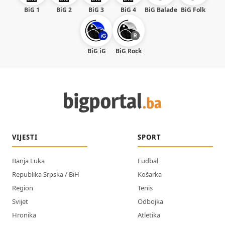
BiG 1
BiG 2
BiG 3
BiG 4
BiG Balade
BiG Folk
BiG iG
BiG Rock
VIJESTI
SPORT
Banja Luka
Fudbal
Republika Srpska / BiH
Košarka
Region
Tenis
Svijet
Odbojka
Hronika
Atletika