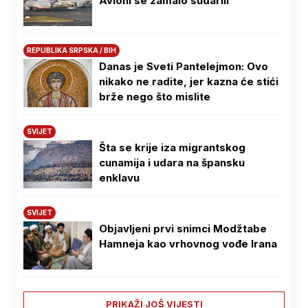
Avioni se zamalo sudarili
REPUBLIKA SRPSKA / BIH
Danas je Sveti Pantelejmon: Ovo
nikako ne radite, jer kazna će stići
brže nego što mislite
SVIJET
Šta se krije iza migrantskog
cunamija i udara na špansku
enklavu
SVIJET
Objavljeni prvi snimci Modžtabe
Hamneja kao vrhovnog vođe Irana
PRIKAŽI JOŠ VIJESTI