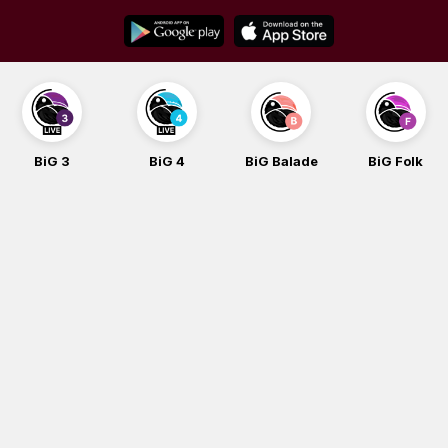
Skip
to
content
BiG 3
BiG 4
BiG Balade
BiG Folk