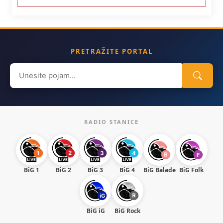
PRETRAŽITE PORTAL
Search
for:
RADIO STANICE
BiG 1
BiG 2
BiG 3
BiG 4
BiG Balade
BiG Folk
BiG iG
BiG Rock