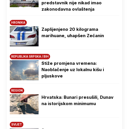
predstavnik nije nikad imao
zakonodavna ovlaštenja
HRONIKA
Zaplijenjeno 20 kilograma
marihuane, uhapšen Zećanin
REPUBLIKA SRPSKA / BIH
Stiže promjena vremena:
Naoblačenje uz lokalnu kišu i
pljuskove
REGION
Hrvatska: Bunari presušili, Dunav
na istorijskom minimumu
SVIJET