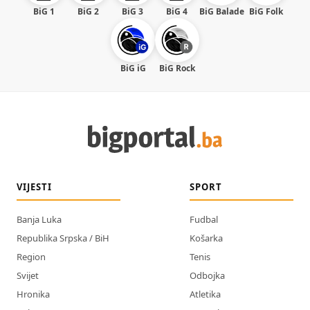
BiG 1
BiG 2
BiG 3
BiG 4
BiG Balade
BiG Folk
BiG iG
BiG Rock
VIJESTI
SPORT
Banja Luka
Fudbal
Republika Srpska / BiH
Košarka
Region
Tenis
Svijet
Odbojka
Hronika
Atletika