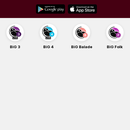
Skip
to
content
BiG 3
BiG 4
BiG Balade
BiG Folk