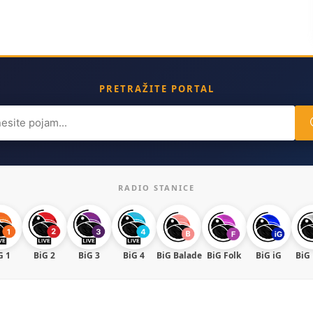
PRETRAŽITE PORTAL
ch
RADIO STANICE
G 1
BiG 2
BiG 3
BiG 4
BiG Balade
BiG Folk
BiG iG
BiG