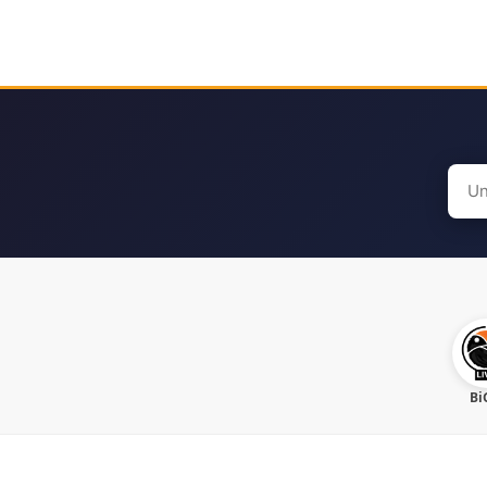
Sear
for:
Bi