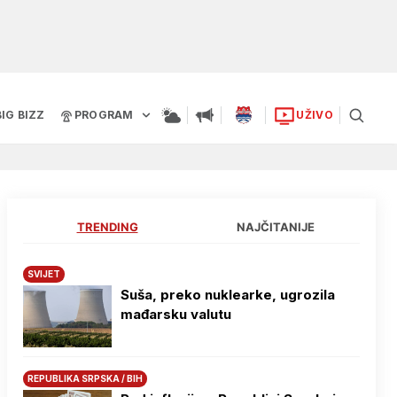
BIG BIZZ
PROGRAM
UŽIVO
TRENDING
NAJČITANIJE
SVIJET
Suša, preko nuklearke, ugrozila
mađarsku valutu
REPUBLIKA SRPSKA / BIH