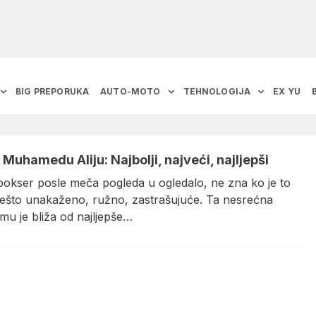
BIG PREPORUKA
AUTO-MOTO
TEHNOLOGIJA
EX YU
 Muhamedu Aliju: Najbolji, najveći, najljepši
bokser posle meča pogleda u ogledalo, ne zna ko je to
ešto unakaženo, ružno, zastrašujuće. Ta nesrećna
mu je bliža od najljepše…