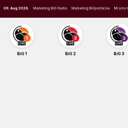
Skip
09. Aug 2026.
Marketing BIG Radio
Marketing BiGportal.ba
Mi smo 
to
content
BiG 1
BiG 2
BiG 3