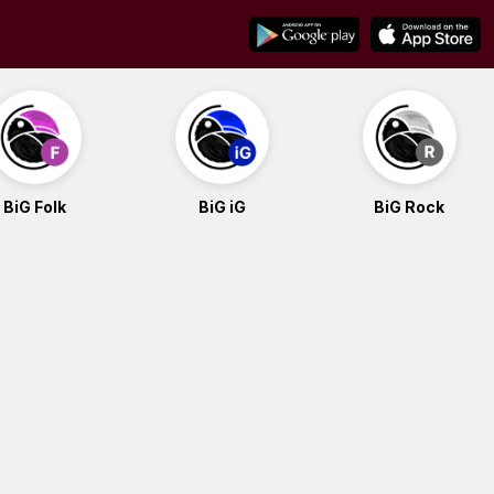
BiG Folk
BiG iG
BiG Rock