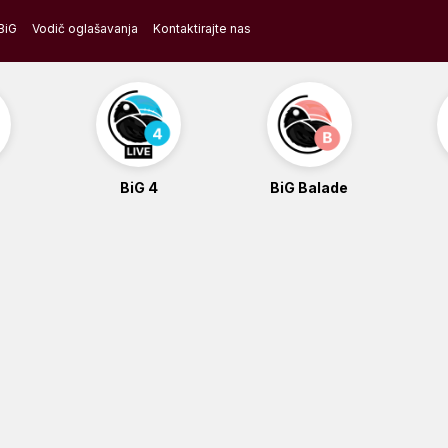
BiG
Vodič oglašavanja
Kontaktirajte nas
BiG 4
BiG Balade