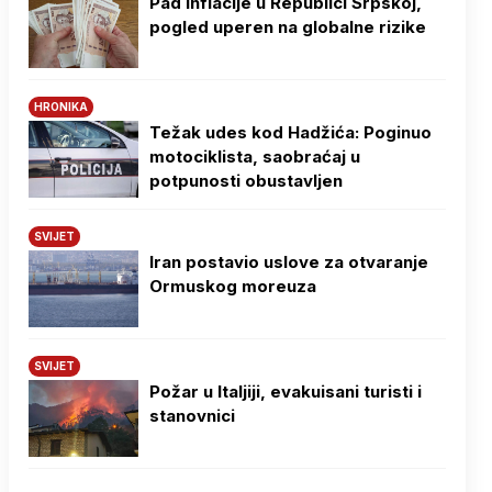
Pad inflacije u Republici Srpskoj,
pogled uperen na globalne rizike
HRONIKA
Težak udes kod Hadžića: Poginuo
motociklista, saobraćaj u
potpunosti obustavljen
SVIJET
Iran postavio uslove za otvaranje
Ormuskog moreuza
SVIJET
Požar u Italjiji, evakuisani turisti i
stanovnici