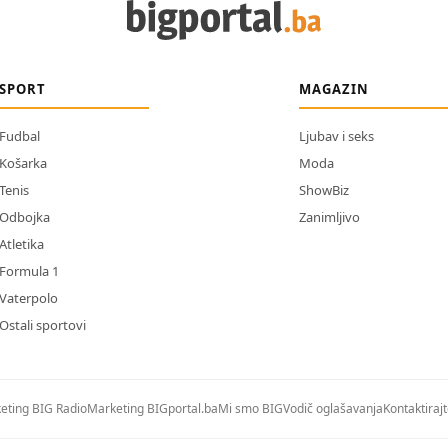
SPORT
MAGAZIN
Fudbal
Ljubav i seks
Košarka
Moda
Tenis
ShowBiz
Odbojka
Zanimljivo
Atletika
Formula 1
Vaterpolo
Ostali sportovi
eting BIG Radio
Marketing BIGportal.ba
Mi smo BIG
Vodič oglašavanja
Kontaktiraj