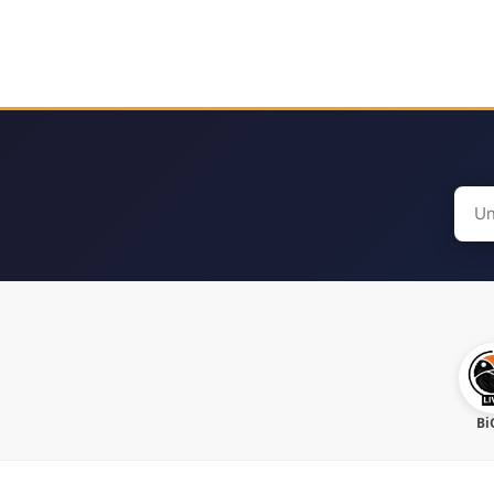
Sear
for:
Bi