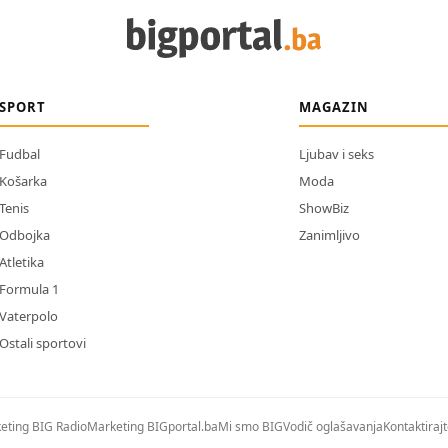
SPORT
MAGAZIN
Fudbal
Ljubav i seks
Košarka
Moda
Tenis
ShowBiz
Odbojka
Zanimljivo
Atletika
Formula 1
Vaterpolo
Ostali sportovi
eting BIG Radio
Marketing BIGportal.ba
Mi smo BIG
Vodič oglašavanja
Kontaktiraj