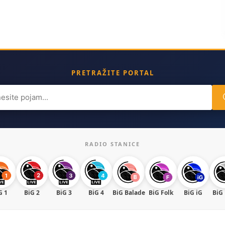
PRETRAŽITE PORTAL
ch
RADIO STANICE
G 1
BiG 2
BiG 3
BiG 4
BiG Balade
BiG Folk
BiG iG
BiG