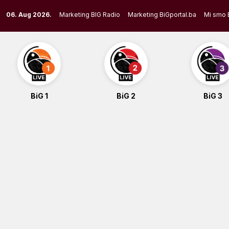
Skip
06. Aug 2026.
Marketing BIG Radio
Marketing BiGportal.ba
Mi smo 
to
content
BiG 1
BiG 2
BiG 3