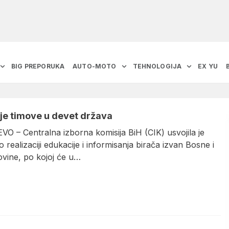
BIG PREPORUKA
AUTO-MOTO
TEHNOLOGIJA
EX YU
lje timove u devet država
O – Centralna izborna komisija BiH (CIK) usvojila je
 realizaciji edukacije i informisanja birača izvan Bosne i
vine, po kojoj će u…