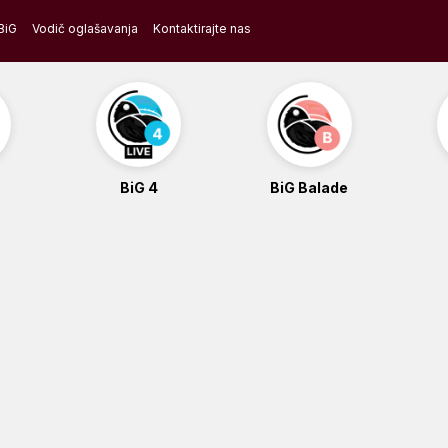
BiG
Vodič oglašavanja
Kontaktirajte nas
BiG 4
BiG Balade