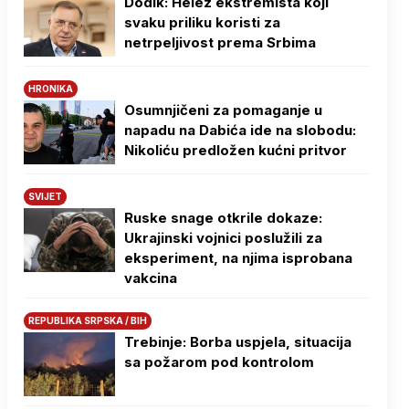
Dodik: Helez ekstremista koji
svaku priliku koristi za
netrpeljivost prema Srbima
HRONIKA
Osumnjičeni za pomaganje u
napadu na Dabića ide na slobodu:
Nikoliću predložen kućni pritvor
SVIJET
Ruske snage otkrile dokaze:
Ukrajinski vojnici poslužili za
eksperiment, na njima isprobana
vakcina
REPUBLIKA SRPSKA / BIH
Trebinje: Borba uspjela, situacija
sa požarom pod kontrolom