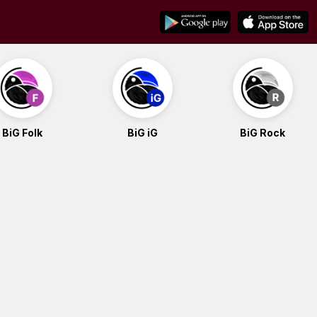
BiG Folk
BiG iG
BiG Rock