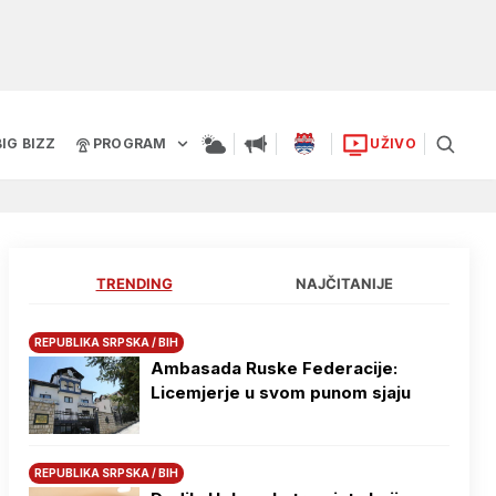
BIG BIZZ
PROGRAM
UŽIVO
TRENDING
NAJČITANIJE
REPUBLIKA SRPSKA / BIH
Ambasada Ruske Federacije:
Licemjerje u svom punom sjaju
REPUBLIKA SRPSKA / BIH