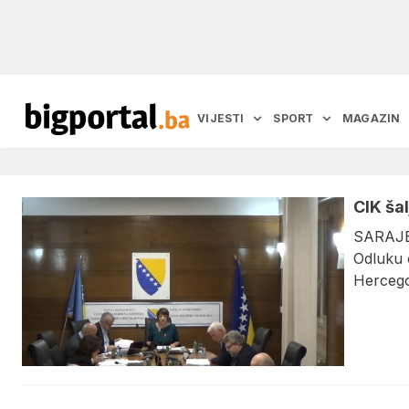
VIJESTI
SPORT
MAGAZIN
CIK ša
SARAJEV
Odluku o
Hercego