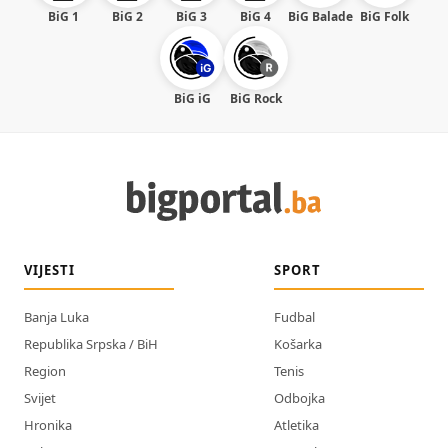
BiG 1
BiG 2
BiG 3
BiG 4
BiG Balade
BiG Folk
BiG iG
BiG Rock
VIJESTI
SPORT
Banja Luka
Fudbal
Republika Srpska / BiH
Košarka
Region
Tenis
Svijet
Odbojka
Hronika
Atletika