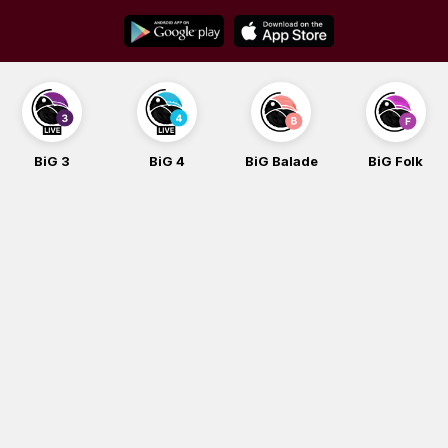
Skip
to
content
BiG 3
BiG 4
BiG Balade
BiG Folk