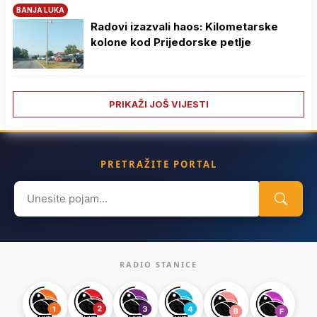
BANJA LUKA
Radovi izazvali haos: Kilometarske
kolone kod Prijedorske petlje
PRIKAŽI JOŠ VIJESTI
PRETRAŽITE PORTAL
Search
for:
RADIO STANICE