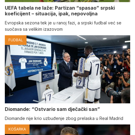
UEFA tabela ne laže: Partizan “spasao” srpski
koeficijent – situacija, ipak, nepovoljna
Evropska sezona tek je u ranoj fazi, a srpski fudbal već se
suočava sa velikim izazovom
FUDBAL
Diomande: “Ostvario sam dječački san”
Diomande nije krio uzbuđenje zbog prelaska u Real Madrid
KOŠARKA