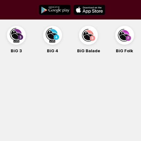
Skip
to
content
BiG 3
BiG 4
BiG Balade
BiG Folk