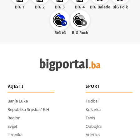
BiG 1
BiG 2
BiG 3
BiG 4
BiG Balade
BiG Folk
BiG iG
BiG Rock
VIJESTI
SPORT
Banja Luka
Fudbal
Republika Srpska / BiH
Košarka
Region
Tenis
Svijet
Odbojka
Hronika
Atletika