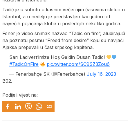
Tadić je u subotu u kasnim večernjim časovima sleteo u
Istanbul, a u nedelju je predstavljen kao jedno od
najvećih pojačanja kluba u poslednjih nekoliko godina.
Fener je video snimak nazvao “Tadic on fire”, aludirajući
na poznatu pesmu “Freed from desire” koju su navijači
Ajaksa prepevali u čast srpskog kapitena.
Sarı Lacivert’imize Hoş Geldin Dusan Tadic!
#TadicOnFire
pic.twitter.com/SC9SZ3Zou6
— Fenerbahçe SK (@Fenerbahce)
July 16, 2023
B92.
Podijeli vijest na: