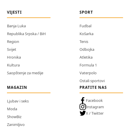
VIJESTI
SPORT
Banja Luka
Fudbal
Republika Srpska / BiH
Košarka
Region
Tenis
Svijet
Odbojka
Hronika
Atletika
Kultura
Formula 1
Saopštenje za medije
Vaterpolo
Ostali sportovi
MAGAZIN
PRATITE NAS
Facebook
Ljubav i seks
Instagram
Moda
X / Twitter
ShowBiz
Zanimljivo