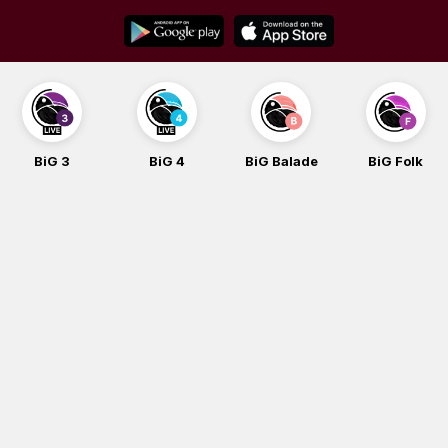
Skip
to
content
BiG 3
BiG 4
BiG Balade
BiG Folk