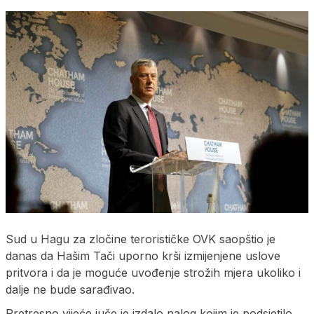
Sud u Hagu za zločine terorističke OVK saopštio je
danas da Hašim Tači uporno krši izmijenjene uslove
pritvora i da je moguće uvođenje strožih mjera ukoliko i
dalje ne bude sarađivao.
Pretresno vijeće juče je izdalo nalog kojim je podsjetilo