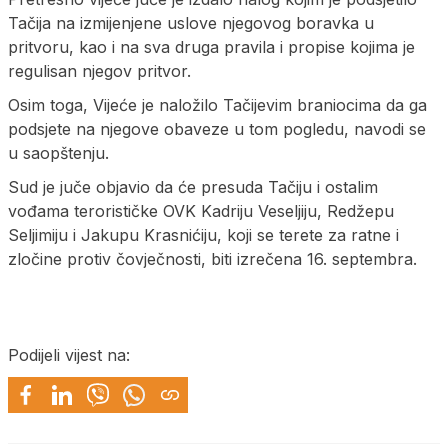
Tačija na izmijenjene uslove njegovog boravka u
pritvoru, kao i na sva druga pravila i propise kojima je
regulisan njegov pritvor.
Osim toga, Vijeće je naložilo Tačijevim braniocima da ga
podsjete na njegove obaveze u tom pogledu, navodi se
u saopštenju.
Sud je juče objavio da će presuda Tačiju i ostalim
vođama terorističke OVK Kadriju Veseljiju, Redžepu
Seljimiju i Јakupu Krasnićiju, koji se terete za ratne i
zločine protiv čovječnosti, biti izrečena 16. septembra.
Podijeli vijest na: