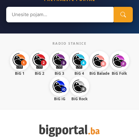
Search
for:
RADIO STANICE
BiG 1
BiG 2
BiG 3
BiG 4
BiG Balade
BiG Folk
BiG iG
BiG Rock