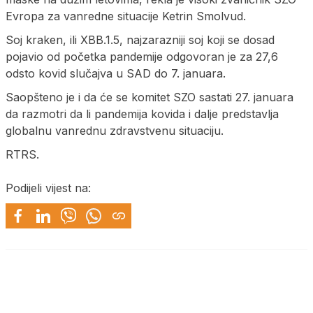
Evropa za vanredne situacije Ketrin Smolvud.
Soj kraken, ili XBB.1.5, najzarazniji soj koji se dosad
pojavio od početka pandemije odgovoran je za 27,6
odsto kovid slučajva u SAD do 7. januara.
Saopšteno je i da će se komitet SZO sastati 27. januara
da razmotri da li pandemija kovida i dalje predstavlja
globalnu vanrednu zdravstvenu situaciju.
RTRS.
Podijeli vijest na: