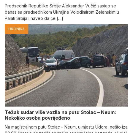
Predsednik Republike Srbije Aleksandar Vučić sastao se
danas sa predsednikom Ukrajine Volodimirom Zelenskim u
Palati Srbija i naveo da će […]
HRONIKA
Težak sudar više vozila na putu Stolac – Neum:
Nekoliko osoba povrijeđeno
Na magistralnom putu Stolac – Neum, u mjestu Udora, nešto iza