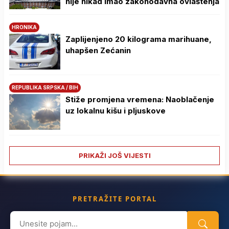
nije nikad imao zakonodavna ovlaštenja
HRONIKA
Zaplijenjeno 20 kilograma marihuane,
uhapšen Zećanin
REPUBLIKA SRPSKA / BIH
Stiže promjena vremena: Naoblačenje
uz lokalnu kišu i pljuskove
PRIKAŽI JOŠ VIJESTI
PRETRAŽITE PORTAL
Search