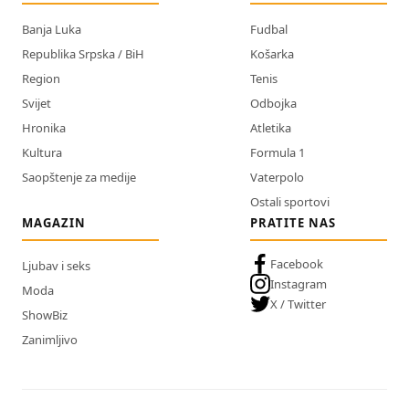
Banja Luka
Fudbal
Republika Srpska / BiH
Košarka
Region
Tenis
Svijet
Odbojka
Hronika
Atletika
Kultura
Formula 1
Saopštenje za medije
Vaterpolo
Ostali sportovi
MAGAZIN
PRATITE NAS
Facebook
Ljubav i seks
Instagram
Moda
X / Twitter
ShowBiz
Zanimljivo