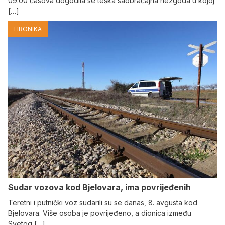
09.00 časova dogodila se teška saobraćajna nezgoda u kojoj
[…]
HRONIKA
Sudar vozova kod Bjelovara, ima povrijeđenih
Teretni i putnički voz sudarili su se danas, 8. avgusta kod
Bjelovara. Više osoba je povrijeđeno, a dionica između
Svetog […]