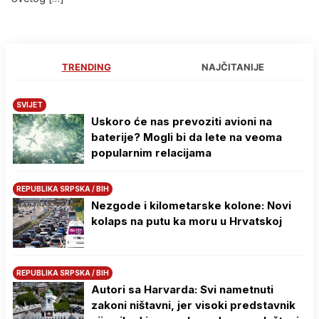
TRENDING
NAJČITANIJE
SVIJET
Uskoro će nas prevoziti avioni na
baterije? Mogli bi da lete na veoma
popularnim relacijama
REPUBLIKA SRPSKA / BIH
Nezgode i kilometarske kolone: Novi
kolaps na putu ka moru u Hrvatskoj
REPUBLIKA SRPSKA / BIH
Autori sa Harvarda: Svi nametnuti
zakoni ništavni, jer visoki predstavnik