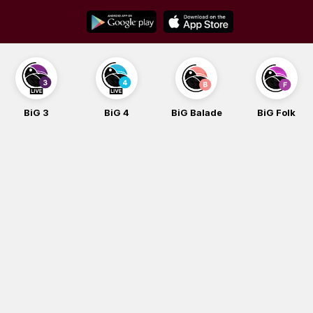
Skip
to
content
BiG 3
BiG 4
BiG Balade
BiG Folk