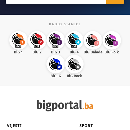
for:
RADIO STANICE
BiG 1
BiG 2
BiG 3
BiG 4
BiG Balade
BiG Folk
BiG iG
BiG Rock
VIJESTI
SPORT