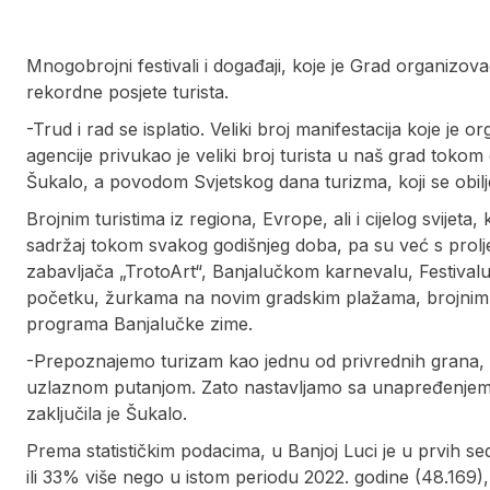
Mnogobrojni festivali i događaji, koje je Grad organizova
rekordne posjete turista.
-Trud i rad se isplatio. Veliki broj manifestacija koje je 
agencije privukao je veliki broj turista u naš grad tokom
Šukalo, a povodom Svjetskog dana turizma, koji se obil
Brojnim turistima iz regiona, Evrope, ali i cijelog svijet
sadržaj tokom svakog godišnjeg doba, pa su već s proljeć
zabavljača „TrotoArt“, Banjalučkom karnevalu, Festival
početku, žurkama na novim gradskim plažama, brojnim
programa Banjalučke zime.
-Prepoznajemo turizam kao jednu od privrednih grana, koj
uzlaznom putanjom. Zato nastavljamo sa unapređenjem 
zaključila je Šukalo.
Prema statističkim podacima, u Banjoj Luci je u prvih s
ili 33% više nego u istom periodu 2022. godine (48.169