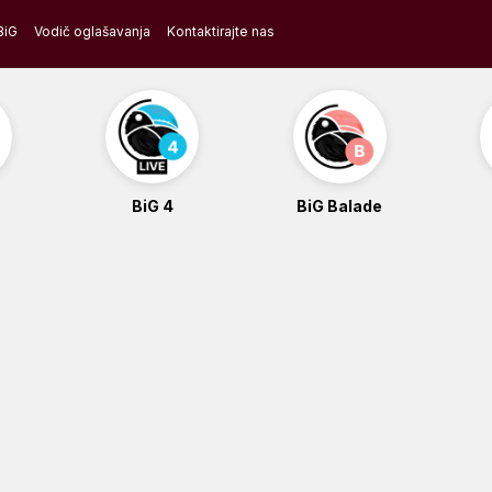
BiG
Vodič oglašavanja
Kontaktirajte nas
BiG 4
BiG Balade