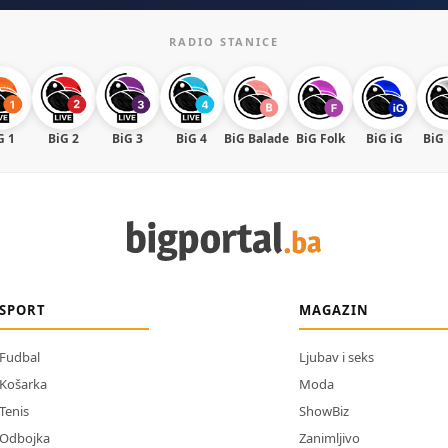
RADIO STANICE
G 1
BiG 2
BiG 3
BiG 4
BiG Balade
BiG Folk
BiG iG
BiG
SPORT
MAGAZIN
Fudbal
Ljubav i seks
Košarka
Moda
Tenis
ShowBiz
Odbojka
Zanimljivo