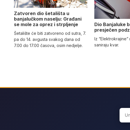
Zatvoren dio šetališta u
banjalučkom naselju: Građani
Dio Banjaluke b
se mole za oprez i strpljenje
presječen podz
Šetalište će biti zatvoreno od sutra, 7.
Iz “Elektrokrajine
pa do 14. avgusta svakog dana od
saniraju kvar.
7.00 do 17.00 časova, osim nedjelje.
Sear
for: