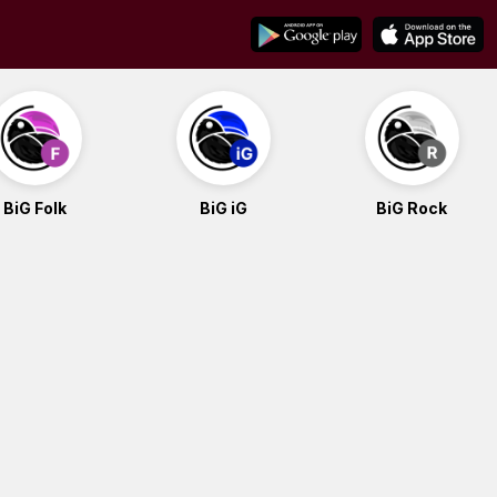
BiG Folk
BiG iG
BiG Rock