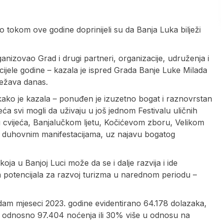
o tokom ove godine doprinijeli su da Banja Luka bilježi
organizovao Grad i drugi partneri, organizacije, udruženja i
 cijele godine – kazala je ispred Grada Banje Luke Milada
ježava danas.
a, kako je kazala – ponuđen je izuzetno bogat i raznovrstan
a svi mogli da uživaju u još jednom Festivalu uličnih
u cvijeća, Banjalučkom ljetu, Kočićevom zboru, Velikom
 duhovnim manifestacijama, uz najavu bogatog
a u Banjoj Luci može da se i dalje razvija i ide
potencijala za razvoj turizma u narednom periodu –
edam mjeseci 2023. godine evidentirano 64.178 dolazaka,
), odnosno 97.404 noćenja ili 30% više u odnosu na