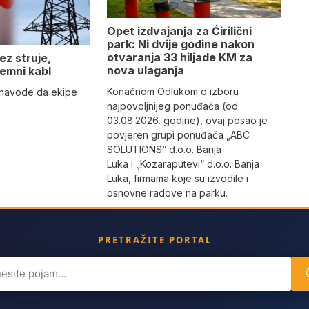
Opet izdvajanja za Ćirilični
park: Ni dvije godine nakon
otvaranja 33 hiljade KM za
ez struje,
nova ulaganja
emni kabl
Konačnom Odlukom o izboru
” navode da ekipe
najpovoljnijeg ponuđača (od
03.08.2026. godine), ovaj posao je
povjeren grupi ponuđača „ABC
SOLUTIONS“ d.o.o. Banja
Luka i „Kozaraputevi“ d.o.o. Banja
Luka, firmama koje su izvodile i
osnovne radove na parku.
PRETRAŽITE PORTAL
ch