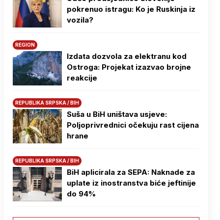
pokrenuo istragu: Ko je Ruskinja iz
vozila?
REGION
Izdata dozvola za elektranu kod
Ostroga: Projekat izazvao brojne
reakcije
REPUBLIKA SRPSKA / BIH
Suša u BiH uništava usjeve:
Poljoprivrednici očekuju rast cijena
hrane
REPUBLIKA SRPSKA / BIH
BiH aplicirala za SEPA: Naknade za
uplate iz inostranstva biće jeftinije
do 94%