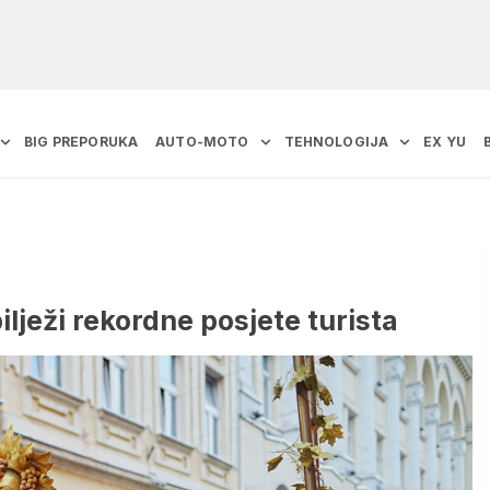
BIG PREPORUKA
AUTO-MOTO
TEHNOLOGIJA
EX YU
ilježi rekordne posjete turista