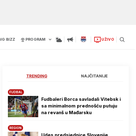
BIG BIZZ
PROGRAM
UŽIVO
TRENDING
NAJČITANIJE
FUDBAL
Fudbaleri Borca savladali Vitebsk i
sa minimalnom prednošću putuju
na revanš u Mađarsku
REGION
Udes predsjednice Slovenije