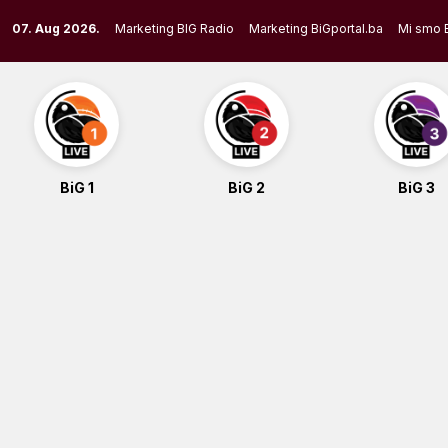
Skip
07. Aug 2026.
Marketing BIG Radio
Marketing BiGportal.ba
Mi smo 
to
content
BiG 1
BiG 2
BiG 3