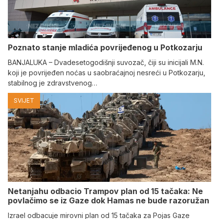
Poznato stanje mladića povrijeđenog u Potkozarju
BANJALUKA – Dvadesetogodišnji suvozač, čiji su inicijali M.N.
koji je povrijeđen noćas u saobraćajnoj nesreći u Potkozarju,
stabilnog je zdravstvenog…
SVIJET
Netanjahu odbacio Trampov plan od 15 tačaka: Ne
povlačimo se iz Gaze dok Hamas ne bude razoružan
Izrael odbacuje mirovni plan od 15 tačaka za Pojas Gaze