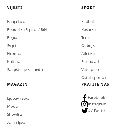
VIJESTI
SPORT
Banja Luka
Fudbal
Republika Srpska / BiH
Košarka
Region
Tenis
Svijet
Odbojka
Hronika
Atletika
Kultura
Formula 1
Saopštenje za medije
Vaterpolo
Ostali sportovi
MAGAZIN
PRATITE NAS
Facebook
Ljubav i seks
Instagram
Moda
X / Twitter
ShowBiz
Zanimljivo