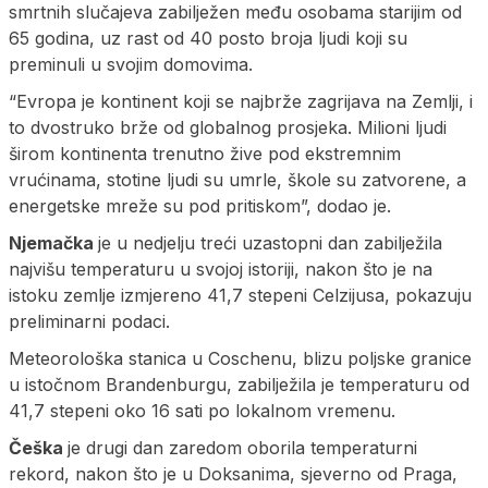
smrtnih slučajeva zabilježen među osobama starijim od
65 godina, uz rast od 40 posto broja ljudi koji su
preminuli u svojim domovima.
“Evropa je kontinent koji se najbrže zagrijava na Zemlji, i
to dvostruko brže od globalnog prosjeka. Milioni ljudi
širom kontinenta trenutno žive pod ekstremnim
vrućinama, stotine ljudi su umrle, škole su zatvorene, a
energetske mreže su pod pritiskom”, dodao je.
Njemačka
je u nedjelju treći uzastopni dan zabilježila
najvišu temperaturu u svojoj istoriji, nakon što je na
istoku zemlje izmjereno 41,7 stepeni Celzijusa, pokazuju
preliminarni podaci.
Meteorološka stanica u Coschenu, blizu poljske granice
u istočnom Brandenburgu, zabilježila je temperaturu od
41,7 stepeni oko 16 sati po lokalnom vremenu.
Češka
je drugi dan zaredom oborila temperaturni
rekord, nakon što je u Doksanima, sjeverno od Praga,