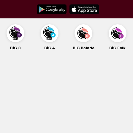
Skip
to
content
BiG 4
BiG Balade
BiG Folk
BiG iG