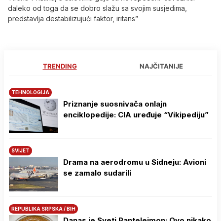
daleko od toga da se dobro slažu sa svojim susjedima,
predstavlja destabilizujući faktor, iritans”
TRENDING
NAJČITANIJE
TEHNOLOGIJA
Priznanje suosnivača onlajn
enciklopedije: CIA uređuje “Vikipediju”
SVIJET
Drama na aerodromu u Sidneju: Avioni
se zamalo sudarili
REPUBLIKA SRPSKA / BIH
Danas je Sveti Pantelejmon: Ovo nikako