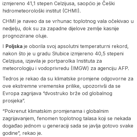
izmjereno 41,1 stepen Celzijusa, saopćio je Češki
hidrometeorološki institut (CHMI).
CHMI je naveo da se vrhunac toplotnog vala očekivao u
nedjelju, dok su za zapadne dijelove zemlje kasnije
prognozirane oluje.
I
Poljska
je oborila svoj apsolutni temperaturni rekord,
nakon što je u gradu Słubice izmjereno 40,5 stepeni
Celzijusa, izjavila je portparolka Instituta za
meteorologiju i vodoprivredu (IMGW) za agenciju AFP.
Tedros je rekao da su klimatske promjene odgovorne za
ove ekstremne vremenske prilike, upozorivši da se
Evropa zagrijava “dvostruko brže od globalnog
prosjeka”.
“Pokrenut klimatskim promjenama i globalnim
zagrijavanjem, fenomen toplotnog talasa koji se nekada
događao jednom u generaciji sada se javlja gotovo svake
godine”, rekao je.