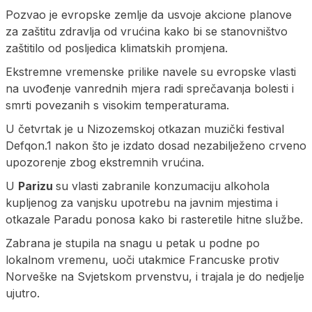
Pozvao je evropske zemlje da usvoje akcione planove
za zaštitu zdravlja od vrućina kako bi se stanovništvo
zaštitilo od posljedica klimatskih promjena.
Ekstremne vremenske prilike navele su evropske vlasti
na uvođenje vanrednih mjera radi sprečavanja bolesti i
smrti povezanih s visokim temperaturama.
U četvrtak je u Nizozemskoj otkazan muzički festival
Defqon.1 nakon što je izdato dosad nezabilježeno crveno
upozorenje zbog ekstremnih vrućina.
U
Parizu
su vlasti zabranile konzumaciju alkohola
kupljenog za vanjsku upotrebu na javnim mjestima i
otkazale Paradu ponosa kako bi rasteretile hitne službe.
Zabrana je stupila na snagu u petak u podne po
lokalnom vremenu, uoči utakmice Francuske protiv
Norveške na Svjetskom prvenstvu, i trajala je do nedjelje
ujutro.