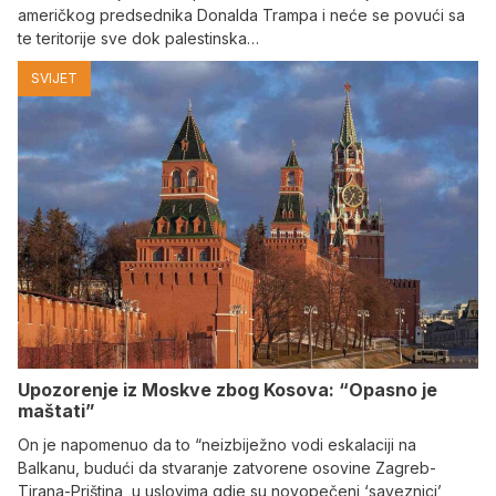
američkog predsednika Donalda Trampa i neće se povući sa
te teritorije sve dok palestinska…
SVIJET
Upozorenje iz Moskve zbog Kosova: “Opasno je
maštati”
On je napomenuo da to “neizbiježno vodi eskalaciji na
Balkanu, budući da stvaranje zatvorene osovine Zagreb-
Tirana-Priština, u uslovima gdje su novopečeni ‘saveznici’