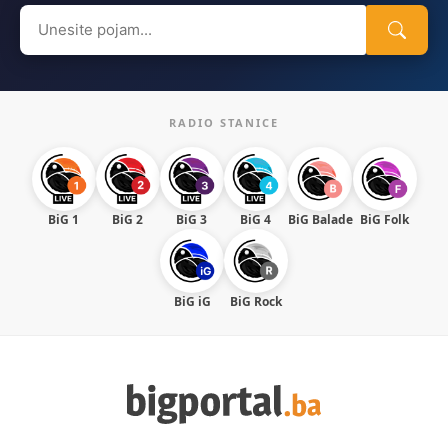
Search
for:
RADIO STANICE
BiG 1
BiG 2
BiG 3
BiG 4
BiG Balade
BiG Folk
BiG iG
BiG Rock