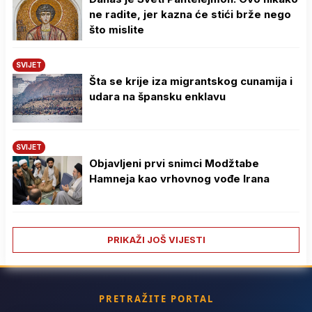
ne radite, jer kazna će stići brže nego
što mislite
SVIJET
Šta se krije iza migrantskog cunamija i
udara na špansku enklavu
SVIJET
Objavljeni prvi snimci Modžtabe
Hamneja kao vrhovnog vođe Irana
PRIKAŽI JOŠ VIJESTI
PRETRAŽITE PORTAL