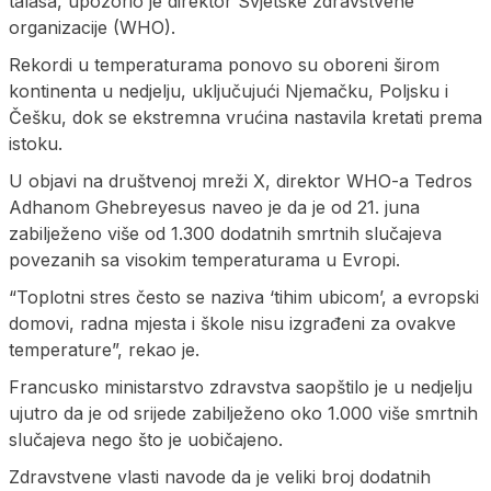
talasa, upozorio je direktor Svjetske zdravstvene
organizacije (WHO).
Rekordi u temperaturama ponovo su oboreni širom
kontinenta u nedjelju, uključujući Njemačku, Poljsku i
Češku, dok se ekstremna vrućina nastavila kretati prema
istoku.
U objavi na društvenoj mreži X, direktor WHO-a Tedros
Adhanom Ghebreyesus naveo je da je od 21. juna
zabilježeno više od 1.300 dodatnih smrtnih slučajeva
povezanih sa visokim temperaturama u Evropi.
“Toplotni stres često se naziva ‘tihim ubicom’, a evropski
domovi, radna mjesta i škole nisu izgrađeni za ovakve
temperature”, rekao je.
Francusko ministarstvo zdravstva saopštilo je u nedjelju
ujutro da je od srijede zabilježeno oko 1.000 više smrtnih
slučajeva nego što je uobičajeno.
Zdravstvene vlasti navode da je veliki broj dodatnih