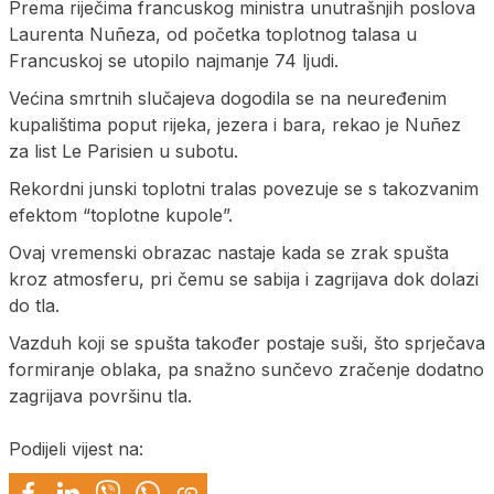
Prema riječima francuskog ministra unutrašnjih poslova
Laurenta Nuñeza, od početka toplotnog talasa u
Francuskoj se utopilo najmanje 74 ljudi.
Većina smrtnih slučajeva dogodila se na neuređenim
kupalištima poput rijeka, jezera i bara, rekao je Nuñez
za list Le Parisien u subotu.
Rekordni junski toplotni tralas povezuje se s takozvanim
efektom “toplotne kupole”.
Ovaj vremenski obrazac nastaje kada se zrak spušta
kroz atmosferu, pri čemu se sabija i zagrijava dok dolazi
do tla.
Vazduh koji se spušta također postaje suši, što sprječava
formiranje oblaka, pa snažno sunčevo zračenje dodatno
zagrijava površinu tla.
Podijeli vijest na: