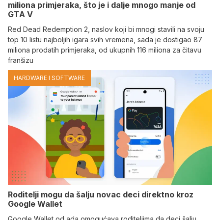
miliona primjeraka, što je i dalje mnogo manje od
GTA V
Red Dead Redemption 2, naslov koji bi mnogi stavili na svoju
top 10 listu najboljih igara svih vremena, sada je dostigao 87
miliona prodatih primjeraka, od ukupnih 116 miliona za čitavu
franšizu
HARDWARE I SOFTWARE
Roditelji mogu da šalju novac deci direktno kroz
Google Wallet
Google Wallet od ada omogućava roditeljima da deci šalju