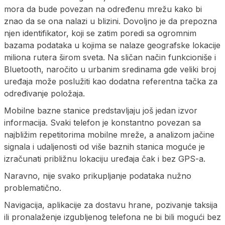
mora da bude povezan na određenu mrežu kako bi
znao da se ona nalazi u blizini. Dovoljno je da prepozna
njen identifikator, koji se zatim poredi sa ogromnim
bazama podataka u kojima se nalaze geografske lokacije
miliona rutera širom sveta. Na sličan način funkcioniše i
Bluetooth, naročito u urbanim sredinama gde veliki broj
uređaja može poslužiti kao dodatna referentna tačka za
određivanje položaja.
Mobilne bazne stanice predstavljaju još jedan izvor
informacija. Svaki telefon je konstantno povezan sa
najbližim repetitorima mobilne mreže, a analizom jačine
signala i udaljenosti od više baznih stanica moguće je
izračunati približnu lokaciju uređaja čak i bez GPS-a.
Naravno, nije svako prikupljanje podataka nužno
problematično.
Navigacija, aplikacije za dostavu hrane, pozivanje taksija
ili pronalaženje izgubljenog telefona ne bi bili mogući bez