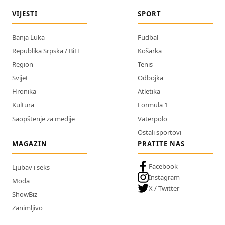
VIJESTI
SPORT
Banja Luka
Fudbal
Republika Srpska / BiH
Košarka
Region
Tenis
Svijet
Odbojka
Hronika
Atletika
Kultura
Formula 1
Saopštenje za medije
Vaterpolo
Ostali sportovi
MAGAZIN
PRATITE NAS
Facebook
Ljubav i seks
Instagram
Moda
X / Twitter
ShowBiz
Zanimljivo