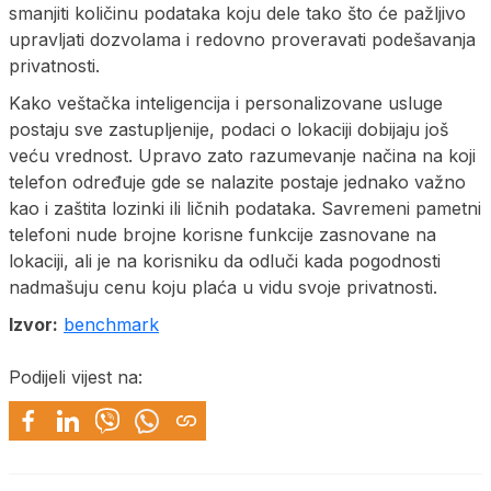
smanjiti količinu podataka koju dele tako što će pažljivo
upravljati dozvolama i redovno proveravati podešavanja
privatnosti.
Kako veštačka inteligencija i personalizovane usluge
postaju sve zastupljenije, podaci o lokaciji dobijaju još
veću vrednost. Upravo zato razumevanje načina na koji
telefon određuje gde se nalazite postaje jednako važno
kao i zaštita lozinki ili ličnih podataka. Savremeni pametni
telefoni nude brojne korisne funkcije zasnovane na
lokaciji, ali je na korisniku da odluči kada pogodnosti
nadmašuju cenu koju plaća u vidu svoje privatnosti.
Izvor:
benchmark
Podijeli vijest na: