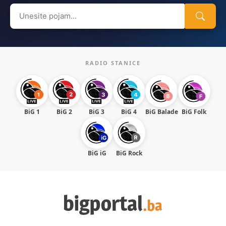
Search
for:
RADIO STANICE
BiG 1
BiG 2
BiG 3
BiG 4
BiG Balade
BiG Folk
BiG iG
BiG Rock