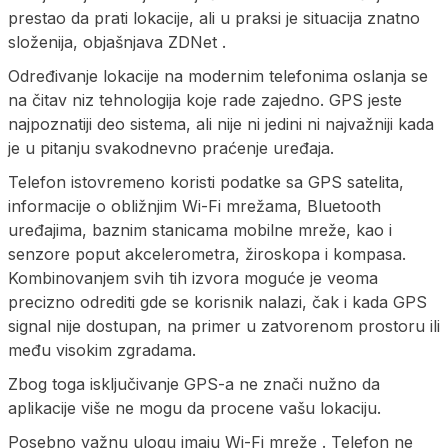
prestao da prati lokacije, ali u praksi je situacija znatno
složenija, objašnjava ZDNet .
Određivanje lokacije na modernim telefonima oslanja se
na čitav niz tehnologija koje rade zajedno. GPS jeste
najpoznatiji deo sistema, ali nije ni jedini ni najvažniji kada
je u pitanju svakodnevno praćenje uređaja.
Telefon istovremeno koristi podatke sa GPS satelita,
informacije o obližnjim Wi-Fi mrežama, Bluetooth
uređajima, baznim stanicama mobilne mreže, kao i
senzore poput akcelerometra, žiroskopa i kompasa.
Kombinovanjem svih tih izvora moguće je veoma
precizno odrediti gde se korisnik nalazi, čak i kada GPS
signal nije dostupan, na primer u zatvorenom prostoru ili
među visokim zgradama.
Zbog toga isključivanje GPS-a ne znači nužno da
aplikacije više ne mogu da procene vašu lokaciju.
Posebno važnu ulogu imaju Wi-Fi mreže . Telefon ne