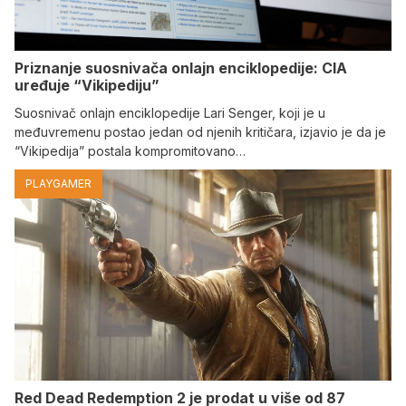
Priznanje suosnivača onlajn enciklopedije: CIA
uređuje “Vikipediju”
Suosnivač onlajn enciklopedije Lari Senger, koji je u
međuvremenu postao jedan od njenih kritičara, izjavio je da je
“Vikipedija” postala kompromitovano…
PLAYGAMER
Red Dead Redemption 2 je prodat u više od 87