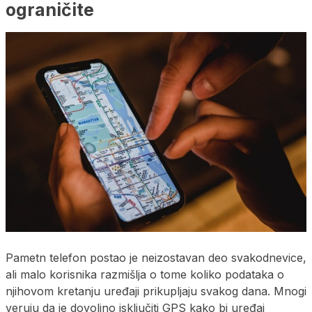
ograničite
Pametn telefon postao je neizostavan deo svakodnevice,
ali malo korisnika razmišlja o tome koliko podataka o
njihovom kretanju uređaji prikupljaju svakog dana. Mnogi
veruju da je dovoljno isključiti GPS kako bi uređaj