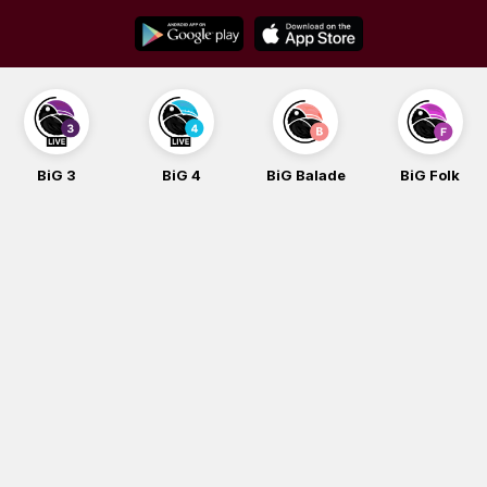
Skip
to
content
BiG 3
BiG 4
BiG Balade
BiG Folk