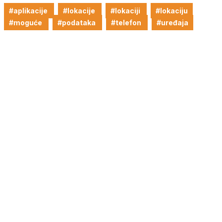
#aplikacije
#lokacije
#lokaciji
#lokaciju
#moguće
#podataka
#telefon
#uređaja