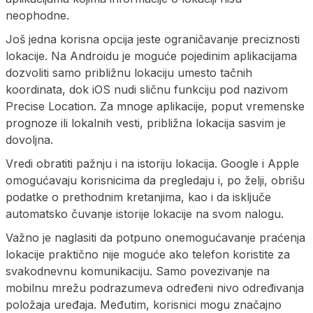
neophodne.
Još jedna korisna opcija jeste ograničavanje preciznosti
lokacije. Na Androidu je moguće pojedinim aplikacijama
dozvoliti samo približnu lokaciju umesto tačnih
koordinata, dok iOS nudi sličnu funkciju pod nazivom
Precise Location. Za mnoge aplikacije, poput vremenske
prognoze ili lokalnih vesti, približna lokacija sasvim je
dovoljna.
Vredi obratiti pažnju i na istoriju lokacija. Google i Apple
omogućavaju korisnicima da pregledaju i, po želji, obrišu
podatke o prethodnim kretanjima, kao i da isključe
automatsko čuvanje istorije lokacije na svom nalogu.
Važno je naglasiti da potpuno onemogućavanje praćenja
lokacije praktično nije moguće ako telefon koristite za
svakodnevnu komunikaciju. Samo povezivanje na
mobilnu mrežu podrazumeva određeni nivo određivanja
položaja uređaja. Međutim, korisnici mogu značajno