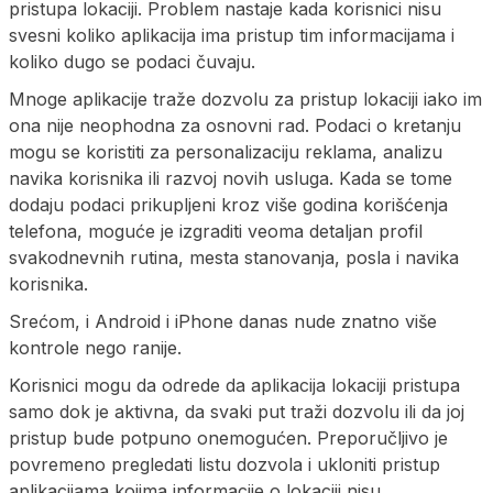
pristupa lokaciji. Problem nastaje kada korisnici nisu
svesni koliko aplikacija ima pristup tim informacijama i
koliko dugo se podaci čuvaju.
Mnoge aplikacije traže dozvolu za pristup lokaciji iako im
ona nije neophodna za osnovni rad. Podaci o kretanju
mogu se koristiti za personalizaciju reklama, analizu
navika korisnika ili razvoj novih usluga. Kada se tome
dodaju podaci prikupljeni kroz više godina korišćenja
telefona, moguće je izgraditi veoma detaljan profil
svakodnevnih rutina, mesta stanovanja, posla i navika
korisnika.
Srećom, i Android i iPhone danas nude znatno više
kontrole nego ranije.
Korisnici mogu da odrede da aplikacija lokaciji pristupa
samo dok je aktivna, da svaki put traži dozvolu ili da joj
pristup bude potpuno onemogućen. Preporučljivo je
povremeno pregledati listu dozvola i ukloniti pristup
aplikacijama kojima informacije o lokaciji nisu