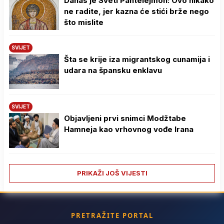
Danas je Sveti Pantelejmon: Ovo nikako
ne radite, jer kazna će stići brže nego
što mislite
SVIJET
Šta se krije iza migrantskog cunamija i
udara na špansku enklavu
SVIJET
Objavljeni prvi snimci Modžtabe
Hamneja kao vrhovnog vođe Irana
PRIKAŽI JOŠ VIJESTI
PRETRAŽITE PORTAL