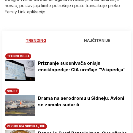
novac, postavljaju limite potrošnje i prate transakcije preko
Family Link aplikacije.
TRENDING
NAJČITANIJE
TEHNOLOGIJA
Priznanje suosnivača onlajn
enciklopedije: CIA uređuje “Vikipediju”
SVIJET
Drama na aerodromu u Sidneju: Avioni
se zamalo sudarili
REPUBLIKA SRPSKA / BIH