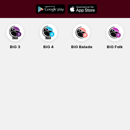
Skip
to
content
BiG 3
BiG 4
BiG Balade
BiG Folk