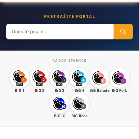
PRETRAŽITE PORTAL
Search
for:
RADIO STANICE
BiG 1
BiG 2
BiG 3
BiG 4
BiG Balade
BiG Folk
BiG iG
BiG Rock