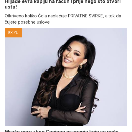
Hiljade evra kaplju na račun i prije nego što otvori
usta!
Otkriveno koliko Čola naplaćuje PRIVATNE SVIRKE, a tek da
čujete posebne uslove
EX YU
Mreže gore zbog Cecinog priznanja koje se neće