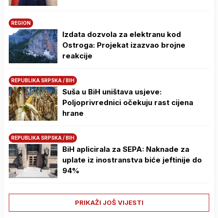
REGION
Izdata dozvola za elektranu kod
Ostroga: Projekat izazvao brojne
reakcije
REPUBLIKA SRPSKA / BIH
Suša u BiH uništava usjeve:
Poljoprivrednici očekuju rast cijena
hrane
REPUBLIKA SRPSKA / BIH
BiH aplicirala za SEPA: Naknade za
uplate iz inostranstva biće jeftinije do
94%
PRIKAŽI JOŠ VIJESTI