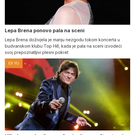
Lepa Brena ponovo pala na sceni
Lepa Brena doživjela je manju nezgodu tokom koncerta u
budvanskom klubu Top Hill, kada je pala na sceni izvodeći
svoj prepoznatljivi plesni pokret
EX YU