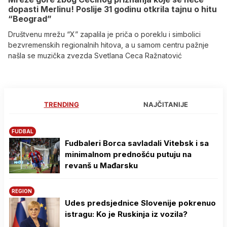
dopasti Merlinu! Poslije 31 godinu otkrila tajnu o hitu
“Beograd”
Društvenu mrežu “X” zapalila je priča o poreklu i simbolici
bezvremenskih regionalnih hitova, a u samom centru pažnje
našla se muzička zvezda Svetlana Ceca Ražnatović
TRENDING
NAJČITANIJE
FUDBAL
Fudbaleri Borca savladali Vitebsk i sa
minimalnom prednošću putuju na
revanš u Mađarsku
REGION
Udes predsjednice Slovenije pokrenuo
istragu: Ko je Ruskinja iz vozila?