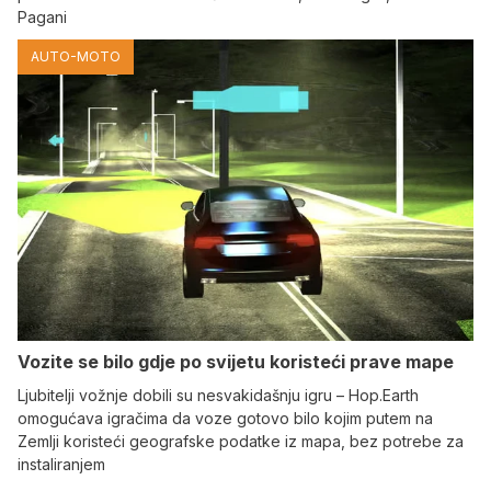
Pagani
AUTO-MOTO
Vozite se bilo gdje po svijetu koristeći prave mape
Ljubitelji vožnje dobili su nesvakidašnju igru – Hop.Earth
omogućava igračima da voze gotovo bilo kojim putem na
Zemlji koristeći geografske podatke iz mapa, bez potrebe za
instaliranjem