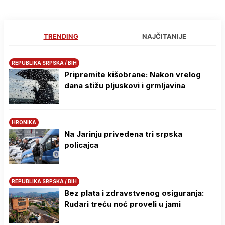
TRENDING
NAJČITANIJE
REPUBLIKA SRPSKA / BIH
Pripremite kišobrane: Nakon vrelog
dana stižu pljuskovi i grmljavina
HRONIKA
Na Јarinju privedena tri srpska
policajca
REPUBLIKA SRPSKA / BIH
Bez plata i zdravstvenog osiguranja:
Rudari treću noć proveli u jami