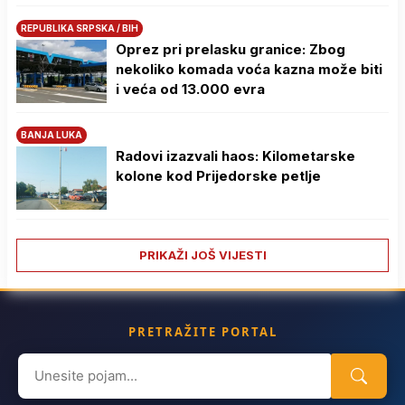
REPUBLIKA SRPSKA / BIH
Oprez pri prelasku granice: Zbog
nekoliko komada voća kazna može biti
i veća od 13.000 evra
BANJA LUKA
Radovi izazvali haos: Kilometarske
kolone kod Prijedorske petlje
PRIKAŽI JOŠ VIJESTI
PRETRAŽITE PORTAL
Search
for: