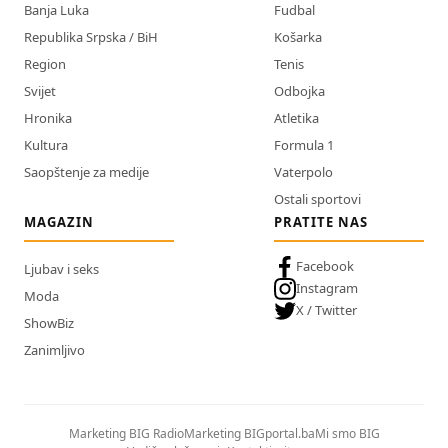
Banja Luka
Fudbal
Republika Srpska / BiH
Košarka
Region
Tenis
Svijet
Odbojka
Hronika
Atletika
Kultura
Formula 1
Saopštenje za medije
Vaterpolo
Ostali sportovi
MAGAZIN
PRATITE NAS
Facebook
Ljubav i seks
Instagram
Moda
X / Twitter
ShowBiz
Zanimljivo
Marketing BIG Radio
Marketing BIGportal.ba
Mi smo BIG