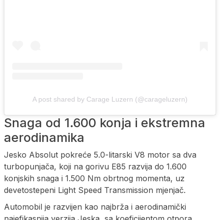
A post shared by Carage Luzern (@carageluzern)
Snaga od 1.600 konja i ekstremna
aerodinamika
Jesko Absolut pokreće 5.0-litarski V8 motor sa dva
turbopunjača, koji na gorivu E85 razvija do 1.600
konjskih snaga i 1.500 Nm obrtnog momenta, uz
devetostepeni Light Speed Transmission mjenjač.
Automobil je razvijen kao najbrža i aerodinamički
najefikasnija verzija Jeska, sa koeficijentom otpora