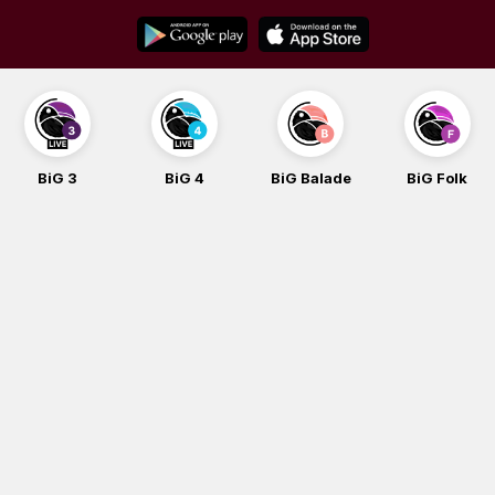
Skip
to
content
BiG 3
BiG 4
BiG Balade
BiG Folk