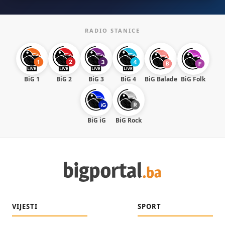
RADIO STANICE
BiG 1
BiG 2
BiG 3
BiG 4
BiG Balade
BiG Folk
BiG iG
BiG Rock
VIJESTI
SPORT