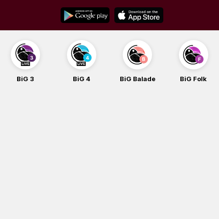
Skip
to
content
BiG 3
BiG 4
BiG Balade
BiG Folk