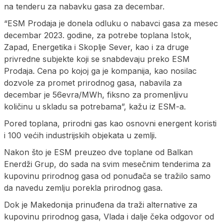
na tenderu za nabavku gasa za decembar.
“ESM Prodaja je donela odluku o nabavci gasa za mesec
decembar 2023. godine, za potrebe toplana Istok,
Zapad, Energetika i Skoplje Sever, kao i za druge
privredne subjekte koji se snabdevaju preko ESM
Prodaja. Cena po kojoj ga je kompanija, kao nosilac
dozvole za promet prirodnog gasa, nabavila za
decembar je 56evra/MWh, fiksno za promenljivu
količinu u skladu sa potrebama”, kažu iz ESM-a.
Pored toplana, prirodni gas kao osnovni energent koristi
i 100 većih industrijskih objekata u zemlji.
Nakon što je ESM preuzeo dve toplane od Balkan
Enerdži Grup, do sada na svim mesečnim tenderima za
kupovinu prirodnog gasa od ponuđača se tražilo samo
da navedu zemlju porekla prirodnog gasa.
Dok je Makedonija prinuđena da traži alternative za
kupovinu prirodnog gasa, Vlada i dalje čeka odgovor od