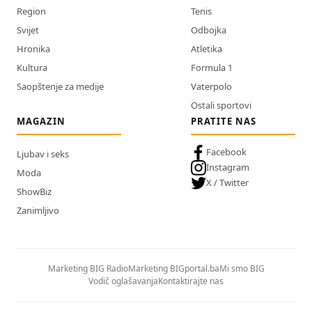
Region
Tenis
Svijet
Odbojka
Hronika
Atletika
Kultura
Formula 1
Saopštenje za medije
Vaterpolo
Ostali sportovi
MAGAZIN
PRATITE NAS
Facebook
Ljubav i seks
Instagram
Moda
X / Twitter
ShowBiz
Zanimljivo
Marketing BIG Radio
Marketing BIGportal.ba
Mi smo BIG
Vodič oglašavanja
Kontaktirajte nas