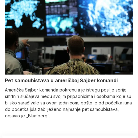
Pet samoubistava u američkoj Sajber komandi
Američka Sajber komanda pokrenula je istragu poslije serije
smrtnih slučajeva među svojim pripadnicima i osobama koje su
blisko sarađivale sa ovom jedinicom, pošto je od početka juna
do početka jula zabilježeno najmanje pet samoubistava,
objavio je „Blumberg”.