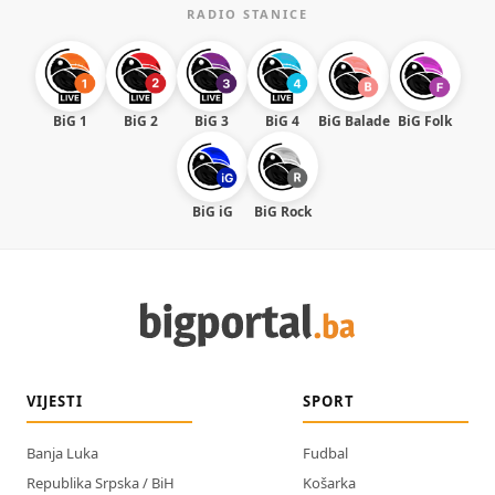
RADIO STANICE
BiG 1
BiG 2
BiG 3
BiG 4
BiG Balade
BiG Folk
BiG iG
BiG Rock
VIJESTI
SPORT
Banja Luka
Fudbal
Republika Srpska / BiH
Košarka