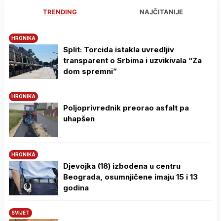
TRENDING
NAJČITANIJE
HRONIKA
Split: Torcida istakla uvredljiv
transparent o Srbima i uzvikivala “Za
dom spremni”
HRONIKA
Poljoprivrednik preorao asfalt pa
uhapšen
HRONIKA
Djevojka (18) izbodena u centru
Beograda, osumnjičene imaju 15 i 13
godina
SVIJET