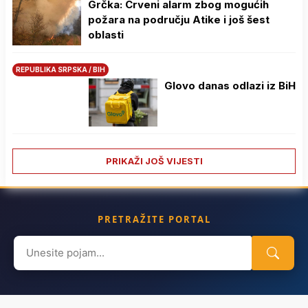
Grčka: Crveni alarm zbog mogućih
požara na području Atike i još šest
oblasti
REPUBLIKA SRPSKA / BIH
Glovo danas odlazi iz BiH
PRIKAŽI JOŠ VIJESTI
PRETRAŽITE PORTAL
Search
for: