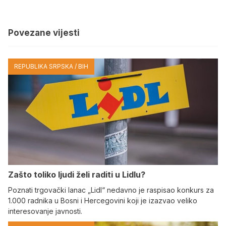
Povezane vijesti
REPUBLIKA SRPSKA / BIH
Zašto toliko ljudi želi raditi u Lidlu?
Poznati trgovački lanac „Lidl“ nedavno je raspisao konkurs za
1.000 radnika u Bosni i Hercegovini koji je izazvao veliko
interesovanje javnosti.