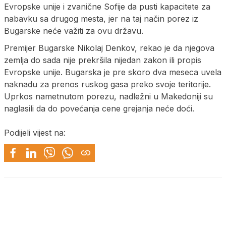
Evropske unije i zvanične Sofije da pusti kapacitete za
nabavku sa drugog mesta, jer na taj način porez iz
Bugarske neće važiti za ovu državu.
Premijer Bugarske Nikolaj Denkov, rekao je da njegova
zemlja do sada nije prekršila nijedan zakon ili propis
Evropske unije. Bugarska je pre skoro dva meseca uvela
naknadu za prenos ruskog gasa preko svoje teritorije.
Uprkos nametnutom porezu, nadležni u Makedoniji su
naglasili da do povećanja cene grejanja neće doći.
Podijeli vijest na: