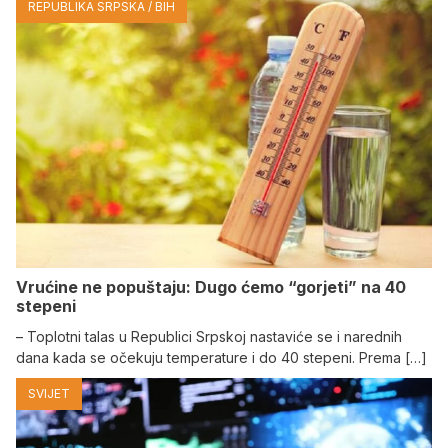
REPUBLIKA SRPSKA / BIH
Vrućine ne popuštaju: Dugo ćemo “gorjeti” na 40
stepeni
– Toplotni talas u Republici Srpskoj nastaviće se i narednih
dana kada se očekuju temperature i do 40 stepeni. Prema […]
SVIJET