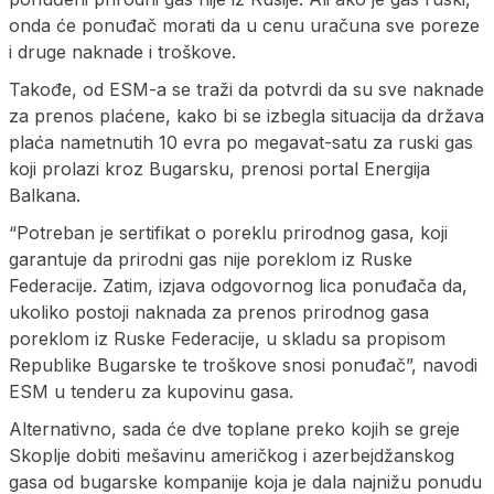
onda će ponuđač morati da u cenu uračuna sve poreze
i druge naknade i troškove.
Takođe, od ESM-a se traži da potvrdi da su sve naknade
za prenos plaćene, kako bi se izbegla situacija da država
plaća nametnutih 10 evra po megavat-satu za ruski gas
koji prolazi kroz Bugarsku, prenosi portal Energija
Balkana.
“Potreban je sertifikat o poreklu prirodnog gasa, koji
garantuje da prirodni gas nije poreklom iz Ruske
Federacije. Zatim, izjava odgovornog lica ponuđača da,
ukoliko postoji naknada za prenos prirodnog gasa
poreklom iz Ruske Federacije, u skladu sa propisom
Republike Bugarske te troškove snosi ponuđač”, navodi
ESM u tenderu za kupovinu gasa.
Alternativno, sada će dve toplane preko kojih se greje
Skoplje dobiti mešavinu američkog i azerbejdžanskog
gasa od bugarske kompanije koja je dala najnižu ponudu