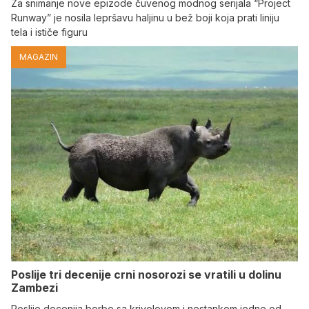
Za snimanje nove epizode čuvenog modnog serijala “Project
Runway” je nosila lepršavu haljinu u bež boji koja prati liniju
tela i ističe figuru
MAGAZIN
Poslije tri decenije crni nosorozi se vratili u dolinu
Zambezi
Poslije decenija borbe sa krivolovom i nestankom jedne od