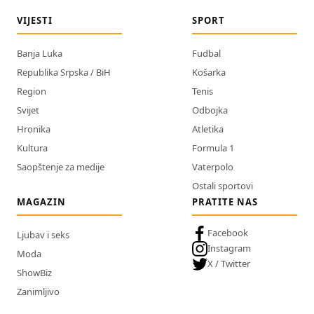
VIJESTI
SPORT
Banja Luka
Fudbal
Republika Srpska / BiH
Košarka
Region
Tenis
Svijet
Odbojka
Hronika
Atletika
Kultura
Formula 1
Saopštenje za medije
Vaterpolo
Ostali sportovi
MAGAZIN
PRATITE NAS
Facebook
Ljubav i seks
Instagram
Moda
X / Twitter
ShowBiz
Zanimljivo