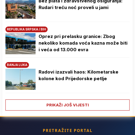
Bez plata i zdravstvenog osiguranja:
Rudari treću noć proveli u jami
REPUBLIKA SRPSKA / BIH
Oprez pri prelasku granice: Zbog
nekoliko komada voća kazna može biti
i veća od 13.000 evra
BANJA LUKA
Radovi izazvali haos: Kilometarske
kolone kod Prijedorske petlje
PRIKAŽI JOŠ VIJESTI
PRETRAŽITE PORTAL