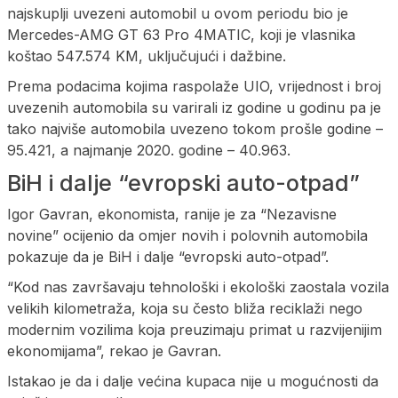
najskuplji uvezeni automobil u ovom periodu bio je
Mercedes-AMG GT 63 Pro 4MATIC, koji je vlasnika
koštao 547.574 KM, uključujući i dažbine.
Prema podacima kojima raspolaže UIO, vrijednost i broj
uvezenih automobila su varirali iz godine u godinu pa je
tako najviše automobila uvezeno tokom prošle godine –
95.421, a najmanje 2020. godine – 40.963.
BiH i dalje “evropski auto-otpad”
Igor Gavran, ekonomista, ranije je za “Nezavisne
novine” ocijenio da omjer novih i polovnih automobila
pokazuje da je BiH i dalje “evropski auto-otpad”.
“Kod nas završavaju tehnološki i ekološki zaostala vozila
velikih kilometraža, koja su često bliža reciklaži nego
modernim vozilima koja preuzimaju primat u razvijenijim
ekonomijama”, rekao je Gavran.
Istakao je da i dalje većina kupaca nije u mogućnosti da