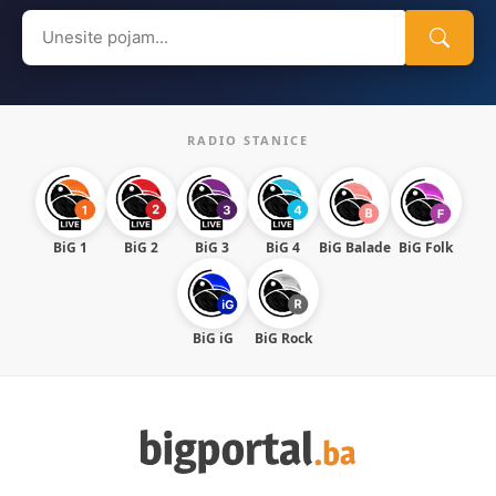
Search
for:
RADIO STANICE
BiG 1
BiG 2
BiG 3
BiG 4
BiG Balade
BiG Folk
BiG iG
BiG Rock