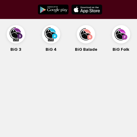
Skip
to
content
BiG 4
BiG Balade
BiG Folk
BiG iG