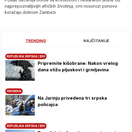
najprepoznatljivijih afričkih životinja, crni nosorozi ponovo
koračaju dolinom Zambezi
TRENDING
NAJČITANIJE
REPUBLIKA SRPSKA / BIH
Pripremite kišobrane: Nakon vrelog
dana stižu pljuskovi i grmljavina
HRONIKA
Na Јarinju privedena tri srpska
policajca
REPUBLIKA SRPSKA / BIH