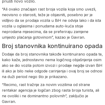
priušti novo vozilo.
“Ali ovako značajan rast broja vozila koja smo uvezli,
neovisno o starosti, teže je objasniti, posebno jer je
vidljivo da se prodaja vozila u BiH ne odvija lako i da ista
vozila u oglasima i ponudama auto-kuća stoje
neprodana mjesecima, da se preferiraju zamjene
umjesto plaćanja gotovinom”, kazao je Gavran.
Broj stanovnika kontinuirano opada
Dodaje da broj stanovnika takođe kontinuirano opada te,
kako kaže, jednostavno nema logičnog objašnjenja osim
ako se dio vozila potom izvozi i prodaje negdje izvan BiH
ili ako je bilo neke odgode carinjenja i ovaj broj se odnosi
na duži period nego što je prikazano.
“Recimo, rast tražnje za novim vozilima od strane
rentakar agencija je logičan zbog rasta broja turista, ali
ne ovoliki i ne dominantno polovnih”, zaključio je
Gavran.