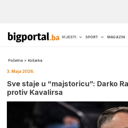
VIJESTI
SPORT
MAGAZIN
Početna
»
Košarka
3. Maja 2026.
Sve staje u “majstoricu”: Darko Ra
protiv Kavalirsa