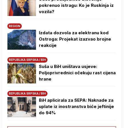
pokrenuo istragu: Ko je Ruskinja iz
vozila?
REGION
Izdata dozvola za elektranu kod
Ostroga: Projekat izazvao brojne
reakcije
REPUBLIKA SRPSKA / BIH
Suša u BiH uništava usjeve:
Poljoprivrednici očekuju rast cijena
hrane
REPUBLIKA SRPSKA / BIH
BiH aplicirala za SEPA: Naknade za
uplate iz inostranstva biće jeftinije
do 94%