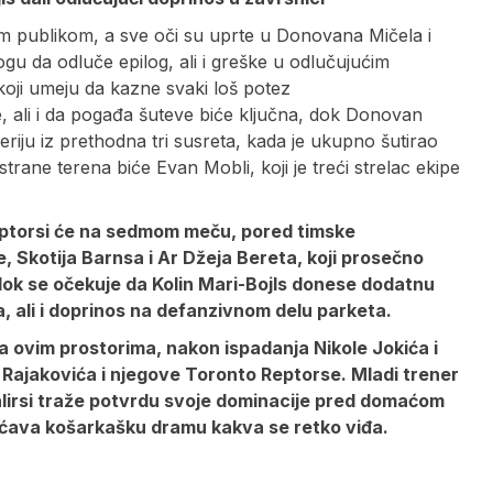
om publikom, a sve oči su uprte u Donovana Mičela i
u da odluče epilog, ali i greške u odlučujućim
ji umeju da kazne svaki loš potez
, ali i da pogađa šuteve biće ključna, dok Donovan
riju iz prethodna tri susreta, kada je ukupno šutirao
rane terena biće Evan Mobli, koji je treći strelac ekipe
eptorsi će na sedmom meču, pored timske
e, Skotija Barnsa i Ar Džeja Bereta, koji prosečno
 dok se očekuje da Kolin Mari-Bojls donese dodatnu
, ali i doprinos na defanzivnom delu parketa.
a ovim prostorima, nakon ispadanja Nikole Jokića i
Rajakovića i njegove Toronto Reptorse. Mladi trener
alirsi traže potvrdu svoje dominacije pred domaćom
ećava košarkašku dramu kakva se retko viđa.