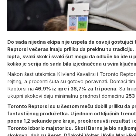
Do sada nijedna ekipa nije uspela da osvoji gostujući t
Reptorsi večeras imaju priliku da prekinu tu tradicij
lopta, svaki skok i svaki šut mogu da odluče ko ide u 
koliko je serija do sada bila izjednačena u svim ključ
Nakon šest utakmica Klivlend Kavalirsi i Toronto Reptor
rejting, a procenti šuta su gotovo poravnati. Domaći tim
Raptorsi na
46,9% iz igre i 36,7% za tri poena
. Sa lin
ukupni skokovi daju minimalnu prednost domaćinu
253
Toronto Reptorsi su u šestom meču dobili priliku da 
fantastičnog produžetka. U jednom od ključnih trenuta
poena 1,2 sekunde pre kraja, preokrenuvši rezultat i 
Toronto izborio majstoricu. Skoti Barns je bio najkompl
skokova, dok su Beret, Džakobi Volter i Kolin Mari-Boj