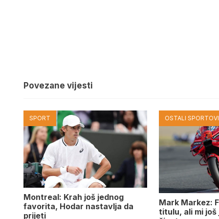
Povezane vijesti
SPORT
OSTALI SPORTOV
Montreal: Krah još jednog
Mark Markez: F
favorita, Hodar nastavlja da
titulu, ali mi jo
prijeti