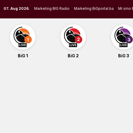
Skip
07. Aug 2026.
Marketing BIG Radio
Marketing BiGportal.ba
Mi smo 
to
content
BiG 1
BiG 2
BiG 3