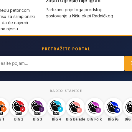
zašto Ugrešić nije igrao
Partizanu prije toga predstoji
 među petoricom
gostovanje u Nišu ekipi Radničkog
rišu za šampionski
e da će najveći
o na njemu
PRETRAŽITE PORTAL
ch
RADIO STANICE
G 1
BiG 2
BiG 3
BiG 4
BiG Balade
BiG Folk
BiG iG
BiG