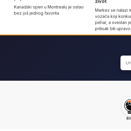
život
Kanadski open u Montrealu je ostao
Markez se nalazi
bez još jednog favorita
vozača koji konku
pehar, a svestan j
pritisak biti uprav
Sear
for:
Bi