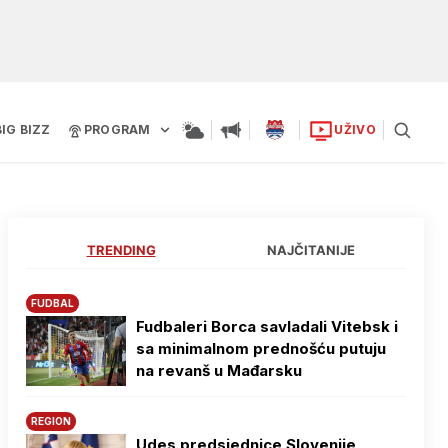
BIG BIZZ
PROGRAM
UŽIVO
TRENDING
NAJČITANIJE
FUDBAL
Fudbaleri Borca savladali Vitebsk i
sa minimalnom prednošću putuju
na revanš u Mađarsku
REGION
Udes predsjednice Slovenije