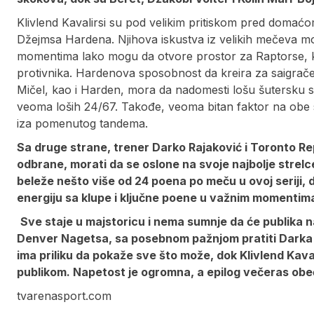
Klivlend Kavalirsi su pod velikim pritiskom pred domać
Džejmsa Hardena. Njihova iskustva iz velikih mečeva mog
momentima lako mogu da otvore prostor za Raptorse, ko
protivnika. Hardenova sposobnost da kreira za saigrače
Mičel, kao i Harden, mora da nadomesti lošu šutersku se
veoma loših 24/67. Takođe, veoma bitan faktor na obe st
iza pomenutog tandema.
Sa druge strane, trener Darko Rajaković i Toronto R
odbrane, morati da se oslone na svoje najbolje strelc
beleže nešto više od 24 poena po meču u ovoj seriji,
energiju sa klupe i ključne poene u važnim momentima
Sve staje u majstoricu i nema sumnje da će publika n
Denver Nagetsa, sa posebnom pažnjom pratiti Darka 
ima priliku da pokaže sve što može, dok Klivlend Kav
publikom. Napetost je ogromna, a epilog večeras ob
tvarenasport.com