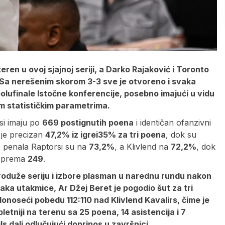
eren u ovoj sjajnoj seriji, a Darko Rajaković i Toronto
u. Sa nerešenim skorom 3-3 sve je otvoreno i svaka
polufinale Istočne konferencije, posebno imajući u vidu
nim statističkim parametrima.
si imaju po
669 postignutih poena
i identičan ofanzivni
 je precizan
47,2% iz igre
i
35% za tri poena
, dok su
ije penala Raptorsi su na
73,2%
, a Klivlend na
72,2%
, dok
prema
249
.
produže seriju i izbore plasman u narednu rundu nakon
ka utakmice, Ar Džej Beret je pogodio šut za tri
donoseći pobedu 112:110 nad Klivlend Kavalirs, čime je
etniji na terenu sa 25 poena, 14 asistencija i 7
ls dali odlučujući doprinos u završnici