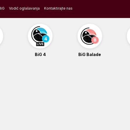
BiG
Vodič oglašavanja
Kontaktirajte nas
BiG 4
BiG Balade