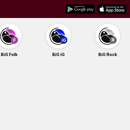
BiG Folk
BiG iG
BiG Rock