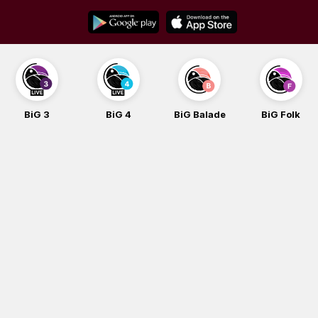
Skip
to
content
BiG 3
BiG 4
BiG Balade
BiG Folk