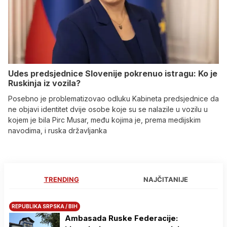
Udes predsjednice Slovenije pokrenuo istragu: Ko je
Ruskinja iz vozila?
Posebno je problematizovao odluku Kabineta predsjednice da
ne objavi identitet dvije osobe koje su se nalazile u vozilu u
kojem je bila Pirc Musar, među kojima je, prema medijskim
navodima, i ruska državljanka
TRENDING
NAJČITANIJE
REPUBLIKA SRPSKA / BIH
Ambasada Ruske Federacije: