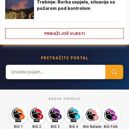
Trebinje: Borba uspjela, situacija sa
požarom pod kontrolom
PRIKAŽI JOŠ VIJESTI
PRETRAŽITE PORTAL
Search
for:
RADIO STANICE
BiG 1
BiG 2
BiG 3
BiG 4
BiG Balade
BiG Folk