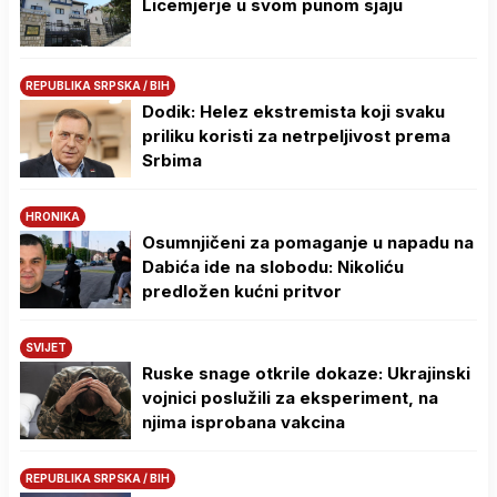
Licemjerje u svom punom sjaju
REPUBLIKA SRPSKA / BIH
Dodik: Helez ekstremista koji svaku
priliku koristi za netrpeljivost prema
Srbima
HRONIKA
Osumnjičeni za pomaganje u napadu na
Dabića ide na slobodu: Nikoliću
predložen kućni pritvor
SVIJET
Ruske snage otkrile dokaze: Ukrajinski
vojnici poslužili za eksperiment, na
njima isprobana vakcina
REPUBLIKA SRPSKA / BIH