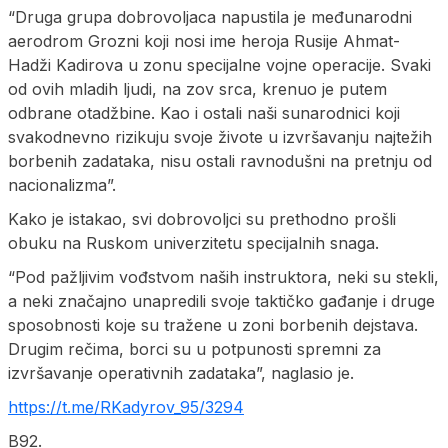
“Druga grupa dobrovoljaca napustila je međunarodni
aerodrom Grozni koji nosi ime heroja Rusije Ahmat-
Hadži Kadirova u zonu specijalne vojne operacije. Svaki
od ovih mladih ljudi, na zov srca, krenuo je putem
odbrane otadžbine. Kao i ostali naši sunarodnici koji
svakodnevno rizikuju svoje živote u izvršavanju najtežih
borbenih zadataka, nisu ostali ravnodušni na pretnju od
nacionalizma”.
Kako je istakao, svi dobrovoljci su prethodno prošli
obuku na Ruskom univerzitetu specijalnih snaga.
“Pod pažljivim vođstvom naših instruktora, neki su stekli,
a neki značajno unapredili svoje taktičko gađanje i druge
sposobnosti koje su tražene u zoni borbenih dejstava.
Drugim rečima, borci su u potpunosti spremni za
izvršavanje operativnih zadataka”, naglasio je.
https://t.me/RKadyrov_95/3294
B92.