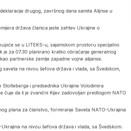
deklaracije drugog, završnog dana samita Alijnse u
emijera država članica jeste zahtev Ukrajine o
kupiće se u LITEKS-u, sajamskom prostoru specijalno
k je za 07.30 planirano kratko obraćanje generalnog
kao partnerske zemlje zapadne vojne alijanse.
og saveta na nivou šefova država i vlada, sa Švedskom,
 Stolteberga i predsednika Ukrajine Volodimira
 se čuje da li je zvanični Kijev zadovoljan predlogom NATO
nog plana za članstvo, formiranje Saveta NATO-Ukrajina
-Ukrajina na nivou šefova država i vlada, sa Švedskom.