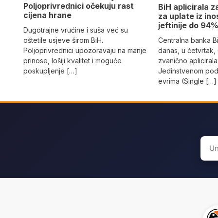
Poljoprivrednici očekuju rast
BiH aplicirala 
cijena hrane
za uplate iz in
jeftinije do 94
Dugotrajne vrućine i suša već su
Centralna banka B
oštetile usjeve širom BiH.
danas, u četvrtak,
Poljoprivrednici upozoravaju na manje
zvanično aplicirala
prinose, lošiji kvalitet i moguće
Jedinstvenom podr
poskupljenje […]
evrima (Single […]
Sear
for: