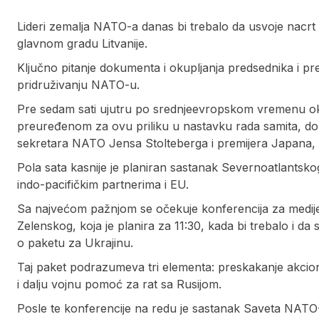
Lideri zemalja NATO-a danas bi trebalo da usvoje nacrt 
glavnom gradu Litvanije.
Ključno pitanje dokumenta i okupljanja predsednika i pr
pridruživanju NATO-u.
Pre sedam sati ujutru po srednjeevropskom vremenu o
preuređenom za ovu priliku u nastavku rada samita, do
sekretara NATO Jensa Stolteberga i premijera Japana, 
Pola sata kasnije je planiran sastanak Severnoatlantsk
indo-pacifičkim partnerima i EU.
Sa najvećom pažnjom se očekuje konferencija za medije
Zelenskog, koja je planira za 11:30, kada bi trebalo i da
o paketu za Ukrajinu.
Taj paket podrazumeva tri elementa: preskakanje akcio
i dalju vojnu pomoć za rat sa Rusijom.
Posle te konferencije na redu je sastanak Saveta NATO