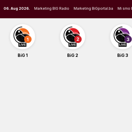
Skip
06. Aug 2026.
Marketing BIG Radio
Marketing BiGportal.ba
Mi smo 
to
content
BiG 1
BiG 2
BiG 3