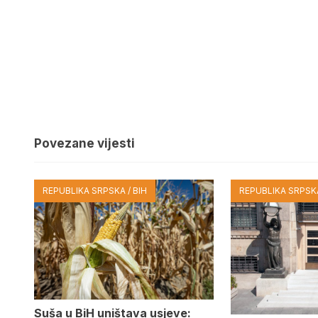
Povezane vijesti
REPUBLIKA SRPSKA / BIH
REPUBLIKA SRPSKA
Suša u BiH uništava usjeve: