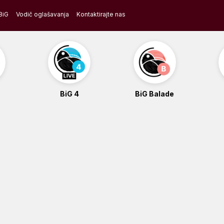
BiG
Vodič oglašavanja
Kontaktirajte nas
BiG 4
BiG Balade