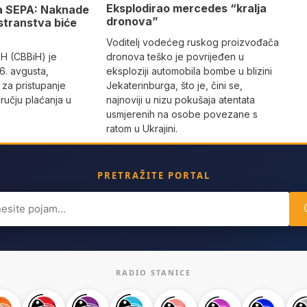
Eksplodirao mercedes “kralja
za SEPA: Naknade
dronova”
ostranstva biće
%
Voditelj vodećeg ruskog proizvođača
iH (CBBiH) je
dronova teško je povrijeđen u
 6. avgusta,
eksploziji automobila bombe u blizini
 za pristupanje
Jekaterinburga, što je, čini se,
učju plaćanja u
najnoviji u nizu pokušaja atentata
usmjerenih na osobe povezane s
ratom u Ukrajini.
PRETRAŽITE PORTAL
ch
RADIO STANICE