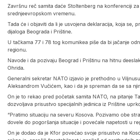
Završnu reč samita daće Stoltenberg na konferenciji za 
srednjeevropskom vremenu.
Tada će i objaviti da li je usvojena deklaracija, koja se, 
dijaloga Beograda i Prištine.
U tačkama 77 i 78 tog komunikea piše da bi jačanje odnosa
regionu.
Navode i da pozivaju Beograd i Prištinu na hitnu deeslak
Ohrida.
Generalni sekretar NATO izjavio je prethodno u Viljnus
Aleksandrom Vučićem, kao i da je spreman da se sa nji
On je to rekao pred početak samita NATO, na pitanje Ta
dozvoljava prisustvo specijalnih jedinica iz Prištine uprk
“Pratimo situaciju na severu Kosova. Pozivamo obe stran
dovele do pogoršanja situacije i povećale napetosti u re
On je dodao da je Kfor povećao svoje prisustvo na Kosov