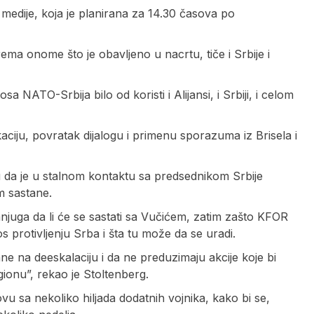
medije, koja je planirana za 14.30 časova po
prema onome što je obavljeno u nacrtu, tiče i Srbije i
 NATO-Srbija bilo od koristi i Alijansi, i Srbiji, i celom
aciju, povratak dijalogu i primenu sporazuma iz Brisela i
u da je u stalnom kontaktu sa predsednikom Srbije
m sastane.
njuga da li će se sastati sa Vučićem, zatim zašto KFOR
os protivljenju Srba i šta tu može da se uradi.
e na deeskalaciju i da ne preduzimaju akcije koje bi
gionu”, rekao je Stoltenberg.
u sa nekoliko hiljada dodatnih vojnika, kako bi se,