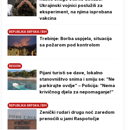
Ukrajinski vojnici poslužili za
eksperiment, na njima isprobana
vakcina
REPUBLIKA SRPSKA / BIH
Trebinje: Borba uspjela, situacija
sa požarom pod kontrolom
REGION
Pijani turisti se dave, lokalno
stanovništvo snima i smiju se: “Ne
parkirajte ovdje” – Policija: “Nema
krivičnog djela za nepomaganje!”
REPUBLIKA SRPSKA / BIH
Zenički rudari drugu noć zaredom
prenoćili u jami Raspotočje