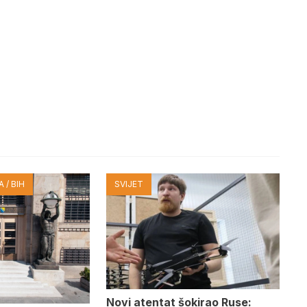
 / BIH
SVIJET
Novi atentat šokirao Ruse: