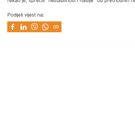
rekao je, sprečili “nestabilnost i nasilje” od prethodnih n
Podijeli vijest na: