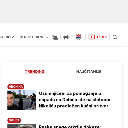
BIG BIZZ
PROGRAM
UŽIVO
TRENDING
NAJČITANIJE
HRONIKA
Osumnjičeni za pomaganje u
napadu na Dabića ide na slobodu:
Nikoliću predložen kućni pritvor
SVIJET
Ruske snage otkrile dokaze: