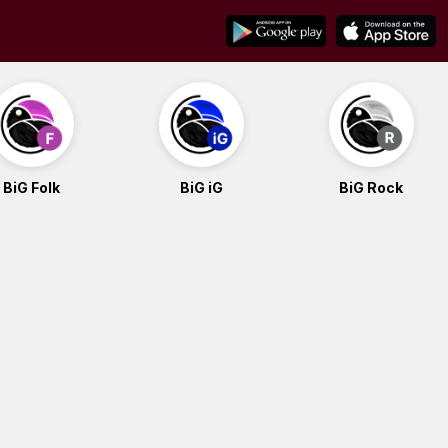
BiG Folk
BiG iG
BiG Rock