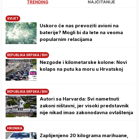
TRENDING
NAJČITANIJE
SVIJET
Uskoro će nas prevoziti avioni na
baterije? Mogli bi da lete na veoma
popularnim relacijama
REPUBLIKA SRPSKA / BIH
Nezgode i kilometarske kolone: Novi
kolaps na putu ka moru u Hrvatskoj
REPUBLIKA SRPSKA / BIH
Autori sa Harvarda: Svi nametnuti
zakoni ništavni, jer visoki predstavnik
nije nikad imao zakonodavna ovlaštenja
HRONIKA
Zaplijenjeno 20 kilograma marihuane,