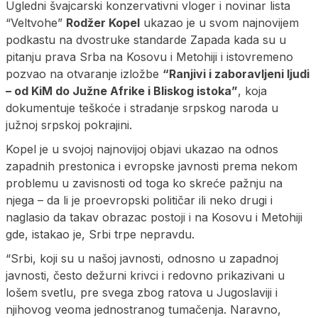
Ugledni švajcarski konzervativni vloger i novinar lista
“Veltvohe”
Rodžer Kopel
ukazao je u svom najnovijem
podkastu na dvostruke standarde Zapada kada su u
pitanju prava Srba na Kosovu i Metohiji i istovremeno
pozvao na otvaranje izložbe
“Ranjivi i zaboravljeni ljudi
– od KiM do Južne Afrike i Bliskog istoka”
, koja
dokumentuje teškoće i stradanje srpskog naroda u
južnoj srpskoj pokrajini.
Kopel je u svojoj najnovijoj objavi ukazao na odnos
zapadnih prestonica i evropske javnosti prema nekom
problemu u zavisnosti od toga ko skreće pažnju na
njega – da li je proevropski političar ili neko drugi i
naglasio da takav obrazac postoji i na Kosovu i Metohiji
gde, istakao je, Srbi trpe nepravdu.
“Srbi, koji su u našoj javnosti, odnosno u zapadnoj
javnosti, često dežurni krivci i redovno prikazivani u
lošem svetlu, pre svega zbog ratova u Jugoslaviji i
njihovog veoma jednostranog tumačenja. Naravno,