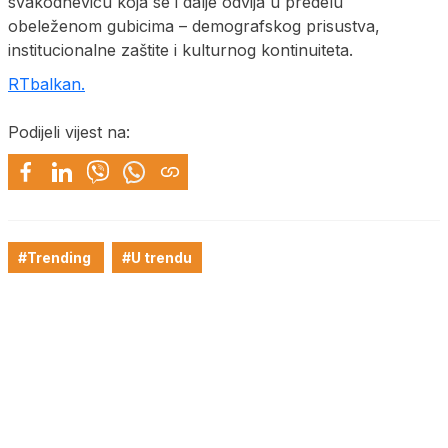
svakodnevicu koja se i dalje odvija u predelu
obeleženom gubicima – demografskog prisustva,
institucionalne zaštite i kulturnog kontinuiteta.
RTbalkan.
Podijeli vijest na:
#Trending
#U trendu