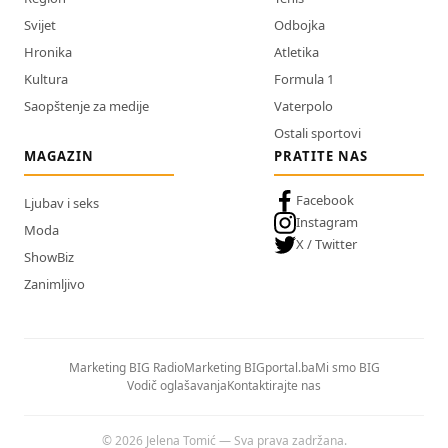
Svijet
Odbojka
Hronika
Atletika
Kultura
Formula 1
Saopštenje za medije
Vaterpolo
Ostali sportovi
MAGAZIN
PRATITE NAS
Facebook
Ljubav i seks
Instagram
Moda
X / Twitter
ShowBiz
Zanimljivo
Marketing BIG Radio
Marketing BIGportal.ba
Mi smo BIG
Vodič oglašavanja
Kontaktirajte nas
© 2026 Jelena Tomić — Sva prava zadržana.