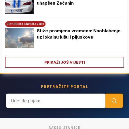
uhapšen Zećanin
REPUBLIKA SRPSKA / BIH
Stiže promjena vremena: Naoblačenje
uz lokalnu kišu i pljuskove
PRIKAŽI JOŠ VIJESTI
PRETRAŽITE PORTAL
Search
for:
RADIO STANICE