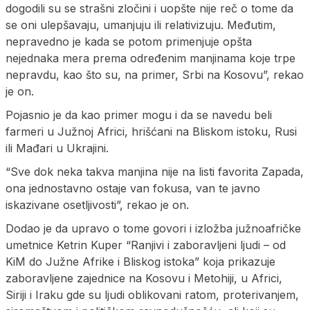
dogodili su se strašni zločini i uopšte nije reč o tome da
se oni ulepšavaju, umanjuju ili relativizuju. Međutim,
nepravedno je kada se potom primenjuje opšta
nejednaka mera prema određenim manjinama koje trpe
nepravdu, kao što su, na primer, Srbi na Kosovu”, rekao
je on.
Pojasnio je da kao primer mogu i da se navedu beli
farmeri u Južnoj Africi, hrišćani na Bliskom istoku, Rusi
ili Mađari u Ukrajini.
“Sve dok neka takva manjina nije na listi favorita Zapada,
ona jednostavno ostaje van fokusa, van te javno
iskazivane osetljivosti”, rekao je on.
Dodao je da upravo o tome govori i izložba južnoafričke
umetnice Ketrin Kuper “Ranjivi i zaboravljeni ljudi – od
KiM do Južne Afrike i Bliskog istoka” koja prikazuje
zaboravljene zajednice na Kosovu i Metohiji, u Africi,
Siriji i Iraku gde su ljudi oblikovani ratom, proterivanjem,