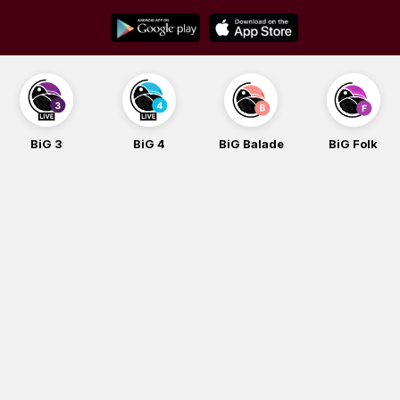
Skip
to
content
BiG 3
BiG 4
BiG Balade
BiG Folk