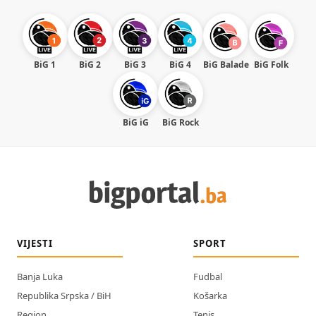
BiG 1
BiG 2
BiG 3
BiG 4
BiG Balade
BiG Folk
BiG iG
BiG Rock
VIJESTI
SPORT
Banja Luka
Fudbal
Republika Srpska / BiH
Košarka
Region
Tenis