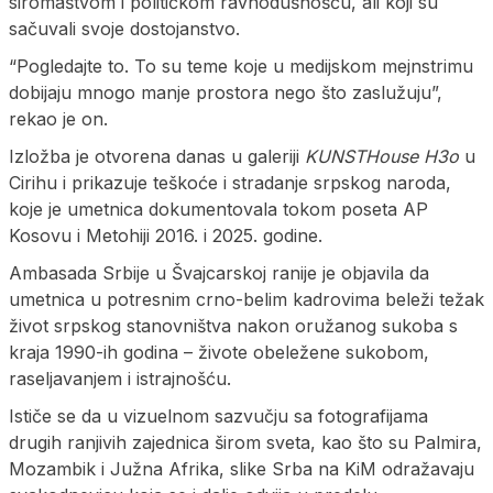
siromaštvom i političkom ravnodušnošću, ali koji su
sačuvali svoje dostojanstvo.
“Pogledajte to. To su teme koje u medijskom mejnstrimu
dobijaju mnogo manje prostora nego što zaslužuju”,
rekao je on.
Izložba je otvorena danas u galeriji
KUNSTHouse H3o
u
Cirihu i prikazuje teškoće i stradanje srpskog naroda,
koje je umetnica dokumentovala tokom poseta AP
Kosovu i Metohiji 2016. i 2025. godine.
Ambasada Srbije u Švajcarskoj ranije je objavila da
umetnica u potresnim crno-belim kadrovima beleži težak
život srpskog stanovništva nakon oružanog sukoba s
kraja 1990-ih godina – živote obeležene sukobom,
raseljavanjem i istrajnošću.
Ističe se da u vizuelnom sazvučju sa fotografijama
drugih ranjivih zajednica širom sveta, kao što su Palmira,
Mozambik i Južna Afrika, slike Srba na KiM odražavaju