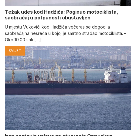
Težak udes kod Hadžića: Poginuo motociklista,
saobraćaj u potpunosti obustavljen
U mjestu Vukovići kod Hadžića večeras se dogodila
saobraćajna nesreća u kojoj je smrtno stradao motociklista. –
Oko 19.00 sati […]
SVIJET
Iran postavio uslove za otvaranje Ormuskog