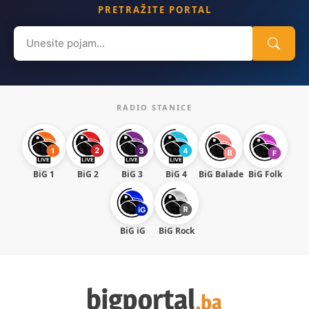
PRETRAŽITE PORTAL
Search
for:
RADIO STANICE
BiG 1
BiG 2
BiG 3
BiG 4
BiG Balade
BiG Folk
BiG iG
BiG Rock