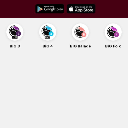
Skip
to
content
BiG 3
BiG 4
BiG Balade
BiG Folk