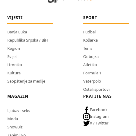
VIJESTI
SPORT
Banja Luka
Fudbal
Republika Srpska / BiH
Košarka
Region
Tenis
Svijet
Odbojka
Hronika
Atletika
Kultura
Formula 1
Saopštenje za medije
Vaterpolo
Ostali sportovi
MAGAZIN
PRATITE NAS
Facebook
Ljubav i seks
Instagram
Moda
X / Twitter
ShowBiz
Zanimljivo