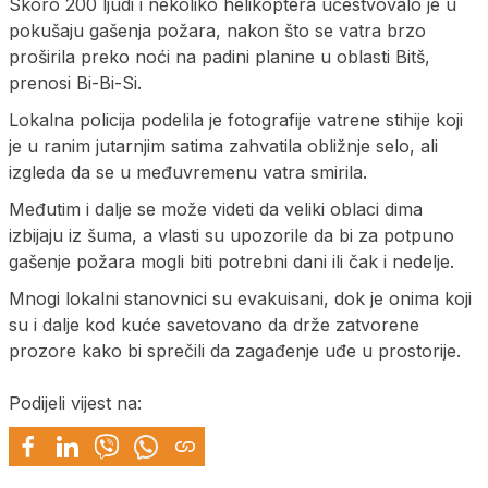
Skoro 200 ljudi i nekoliko helikoptera učestvovalo je u
pokušaju gašenja požara, nakon što se vatra brzo
proširila preko noći na padini planine u oblasti Bitš,
prenosi Bi-Bi-Si.
Lokalna policija podelila je fotografije vatrene stihije koji
je u ranim jutarnjim satima zahvatila obližnje selo, ali
izgleda da se u međuvremenu vatra smirila.
Međutim i dalje se može videti da veliki oblaci dima
izbijaju iz šuma, a vlasti su upozorile da bi za potpuno
gašenje požara mogli biti potrebni dani ili čak i nedelje.
Mnogi lokalni stanovnici su evakuisani, dok je onima koji
su i dalje kod kuće savetovano da drže zatvorene
prozore kako bi sprečili da zagađenje uđe u prostorije.
Podijeli vijest na: