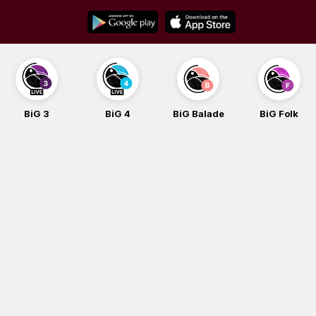
Skip
to
content
BiG 3
BiG 4
BiG Balade
BiG Folk