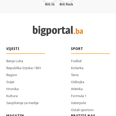
BiG iG
BiG Rock
VIJESTI
SPORT
Banja Luka
Fudbal
Republika Srpska / BiH
Košarka
Region
Tenis
Svijet
Odbojka
Hronika
Atletika
Kultura
Formula 1
Saopštenje za medije
Vaterpolo
Ostali sportovi
MAGAZIN
PRATITE NAS