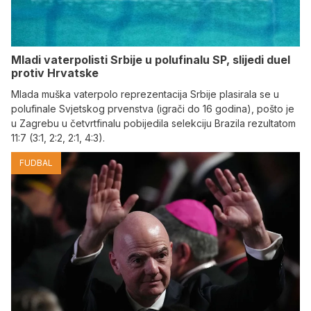
Mladi vaterpolisti Srbije u polufinalu SP, slijedi duel
protiv Hrvatske
Mlada muška vaterpolo reprezentacija Srbije plasirala se u
polufinale Svjetskog prvenstva (igrači do 16 godina), pošto je
u Zagrebu u četvrtfinalu pobijedila selekciju Brazila rezultatom
11:7 (3:1, 2:2, 2:1, 4:3).
FUDBAL