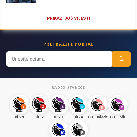
PRIKAŽI JOŠ VIJESTI
PRETRAŽITE PORTAL
Search
for:
RADIO STANICE
BiG 1
BiG 2
BiG 3
BiG 4
BiG Balade
BiG Folk