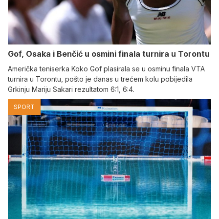
Gof, Osaka i Benčić u osmini finala turnira u Torontu
Američka teniserka Koko Gof plasirala se u osminu finala VTA
turnira u Torontu, pošto je danas u trećem kolu pobijedila
Grkinju Mariju Sakari rezultatom 6:1, 6:4.
SPORT