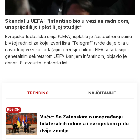
Skandal u UEFA: “Infantino bio u vezi sa radnicom,
unaprijedili je i platili joj studije”
Evropska fudbalska unija (UEFA) isplatila je šestocifrenu sumu
bivšoj radnici za koju izvori lista “Telegraf” tvrde da je bila u
navodnoj vezi sa sadašnjim predsjednikom FIFA, a tadašnjim
generalnim sekretarom UEFA Đanijem Infantinom, objavio je
danas, 8. avgusta, britanski list.
TRENDING
NAJČITANIJE
REGION
Vučić: Sa Zelenskim o unapređenju
bilateralnih odnosa i evropskom putu
dvije zemlje