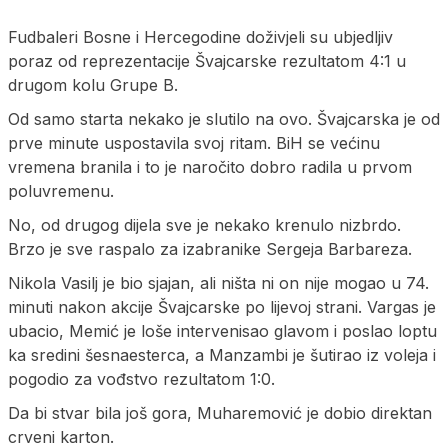
Fudbaleri Bosne i Hercegodine doživjeli su ubjedljiv
poraz od reprezentacije Švajcarske rezultatom 4:1 u
drugom kolu Grupe B.
Od samo starta nekako je slutilo na ovo. Švajcarska je od
prve minute uspostavila svoj ritam. BiH se većinu
vremena branila i to je naročito dobro radila u prvom
poluvremenu.
No, od drugog dijela sve je nekako krenulo nizbrdo.
Brzo je sve raspalo za izabranike Sergeja Barbareza.
Nikola Vasilj je bio sjajan, ali ništa ni on nije mogao u 74.
minuti nakon akcije Švajcarske po lijevoj strani. Vargas je
ubacio, Memić je loše intervenisao glavom i poslao loptu
ka sredini šesnaesterca, a Manzambi je šutirao iz voleja i
pogodio za vođstvo rezultatom 1:0.
Da bi stvar bila još gora, Muharemović je dobio direktan
crveni karton.