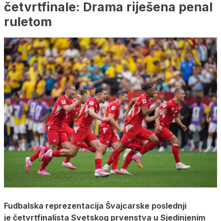
četvrtfinale: Drama riješena penal
ruletom
Fudbalska reprezentacija Švajcarske poslednji
je četvrtfinalista Svetskog prvenstva u Sjedinjenim