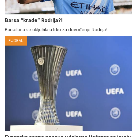
Barsa “krade” Rodrija?!
Barselona se uključila u trku za dovođenje Rodrija!
FUDBAL
Evropska scena ponovo u fokusu: Večeras se igraju