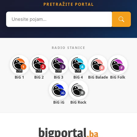
PRETRAŽITE PORTAL
Search
for:
RADIO STANICE
BiG 1
BiG 2
BiG 3
BiG 4
BiG Balade
BiG Folk
BiG iG
BiG Rock