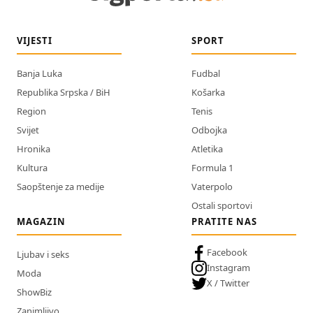
VIJESTI
SPORT
Banja Luka
Fudbal
Republika Srpska / BiH
Košarka
Region
Tenis
Svijet
Odbojka
Hronika
Atletika
Kultura
Formula 1
Saopštenje za medije
Vaterpolo
Ostali sportovi
MAGAZIN
PRATITE NAS
Facebook
Ljubav i seks
Instagram
Moda
X / Twitter
ShowBiz
Zanimljivo