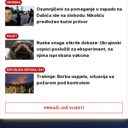
HRONIKA
Osumnjičeni za pomaganje u napadu na
Dabića ide na slobodu: Nikoliću
predložen kućni pritvor
SVIJET
Ruske snage otkrile dokaze: Ukrajinski
vojnici poslužili za eksperiment, na
njima isprobana vakcina
REPUBLIKA SRPSKA / BIH
Trebinje: Borba uspjela, situacija sa
požarom pod kontrolom
PRIKAŽI JOŠ VIJESTI