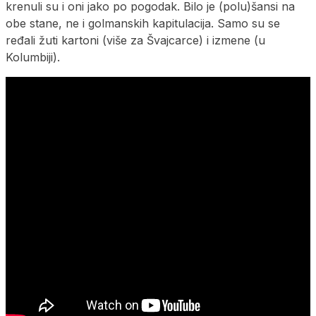
krenuli su i oni jako po pogodak. Bilo je (polu)šansi na
obe stane, ne i golmanskih kapitulacija. Samo su se
ređali žuti kartoni (više za Švajcarce) i izmene (u
Kolumbiji).