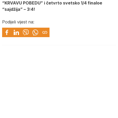
“KRVAVU POBEDU” i četvrto svetsko 1/4 finaloe
“sajdžija” – 3:4!
Podijeli vijest na: