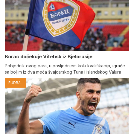
Borac dočekuje Vitebsk iz Bjelorusije
Pobjednik ovog para, u posljednjem kolu kvalifikacija, igraće
sa boljim iz dva meča švajcarskog Tuna i islandskog Valura
FUDBAL