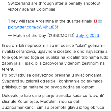
Switzerland are through after a penalty shootout
victory against Colombia!
They will face Argentina in the quarter-finals
pic.twitter.com/dWKjhLtE5f
— Match of the Day (@BBCMOTD)
July 7, 2026
Ili su oni bili neprecizni ili su im udarce “čitali” golmani i
rivalski defanzivci, uglavnom izostalo je ono najvažnije a
to je gol. Mimo toga se publika na krcatim tribinama ludo
zabavljala i, ipak, bila zadovoljna viđenom žestinom na
terenu.
Po povratku sa obaveznog predaha u svlačionicama,
Švajcarci su zaigrali otresitije i konkretnije od takmaca,
pritiskajući ga maltene od prvog dodira sa loptom.
Delovalo je kao da je pitanje trenutka kada će “otvoriti”
stisnute Kolumbijce. Međutim, nisu se dali
Južnoamerikanci, čim su promolili glavu iz tog obruča