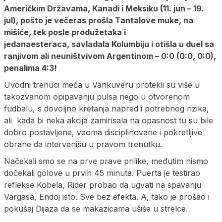
Američkim Državama, Kanadi i Meksiku (11. jun – 19.
jul), pošto je večeras prošla Tantalove muke, na
mišiće, tek posle produžetaka i
jedanaesteraca, savladala Kolumbiju i otišla u duel sa
ranjivom ali neuništvivom Argentinom – 0:0 (0:0, 0:0),
penalima 4:3!
Uvodni trenuci meča u Vankuveru protekli su više u
takozvanom opipavanju pulsa nego u otvorenom
fudbalu, s dovoljno kretanja napred i potrebnog rizika,
ali kada bi neka akcija zamirisala na opasnost tu su bile
dobro postavljene, veoma disciplinovane i pokretljive
obrane da intervenišu u pravom trenutku.
Načekali smo se na prve prave prilike, međutim nismo
dočekali golove u prvih 45 minuta. Puerta je testirao
reflekse Kobela, Rider probao da ugvati na spavanju
Vargasa, Endoj isto. Sve bez efekta. A, tako je prošao i
pokušaj Dijaza da se makazicama ušiše u strelce.