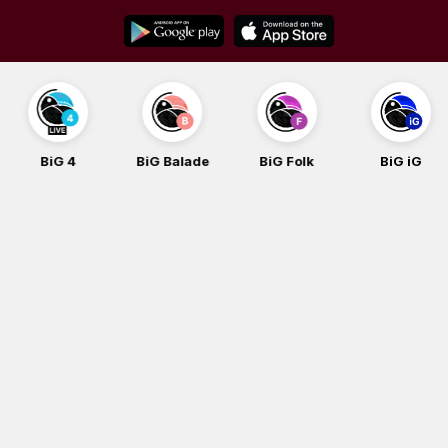
Skip
to
content
BiG 4
BiG Balade
BiG Folk
BiG iG