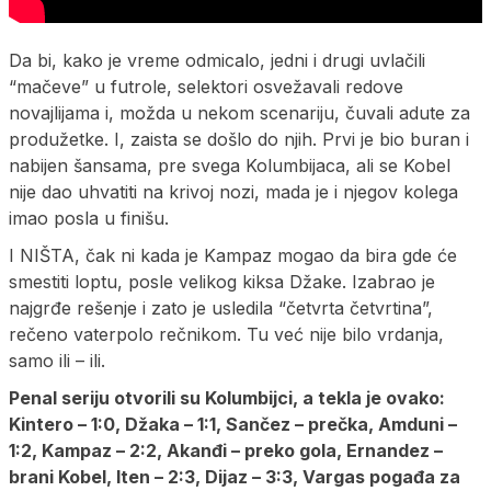
Da bi, kako je vreme odmicalo, jedni i drugi uvlačili
“mačeve” u futrole, selektori osvežavali redove
novajlijama i, možda u nekom scenariju, čuvali adute za
produžetke. I, zaista se došlo do njih. Prvi je bio buran i
nabijen šansama, pre svega Kolumbijaca, ali se Kobel
nije dao uhvatiti na krivoj nozi, mada je i njegov kolega
imao posla u finišu.
I NIŠTA, čak ni kada je Kampaz mogao da bira gde će
smestiti loptu, posle velikog kiksa Džake. Izabrao je
najgrđe rešenje i zato je usledila “četvrta četvrtina”,
rečeno vaterpolo rečnikom. Tu već nije bilo vrdanja,
samo ili – ili.
Penal seriju otvorili su Kolumbijci, a tekla je ovako:
Kintero – 1:0, Džaka – 1:1, Sančez – prečka, Amduni –
1:2, Kampaz – 2:2, Akanđi – preko gola, Ernandez –
brani Kobel, Iten – 2:3, Dijaz – 3:3, Vargas pogađa za