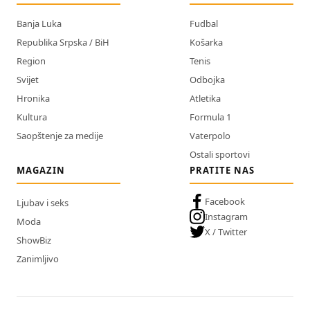
Banja Luka
Fudbal
Republika Srpska / BiH
Košarka
Region
Tenis
Svijet
Odbojka
Hronika
Atletika
Kultura
Formula 1
Saopštenje za medije
Vaterpolo
Ostali sportovi
MAGAZIN
PRATITE NAS
Facebook
Ljubav i seks
Instagram
Moda
X / Twitter
ShowBiz
Zanimljivo