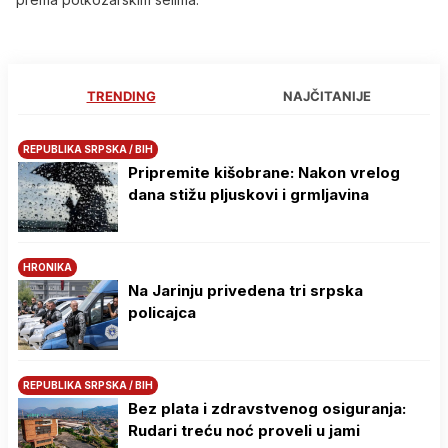
TRENDING
NAJČITANIJE
REPUBLIKA SRPSKA / BIH
Pripremite kišobrane: Nakon vrelog
dana stižu pljuskovi i grmljavina
HRONIKA
Na Јarinju privedena tri srpska
policajca
REPUBLIKA SRPSKA / BIH
Bez plata i zdravstvenog osiguranja:
Rudari treću noć proveli u jami