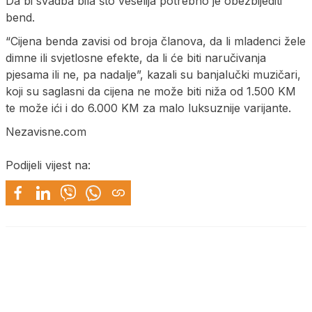
Da bi svadba bila što veselija potrebno je obezbijediti
bend.
“Cijena benda zavisi od broja članova, da li mladenci žele
dimne ili svjetlosne efekte, da li će biti naručivanja
pjesama ili ne, pa nadalje”, kazali su banjalučki muzičari,
koji su saglasni da cijena ne može biti niža od 1.500 KM
te može ići i do 6.000 KM za malo luksuznije varijante.
Nezavisne.com
Podijeli vijest na: