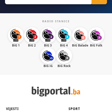
for:
RADIO STANICE
BiG 1
BiG 2
BiG 3
BiG 4
BiG Balade
BiG Folk
BiG iG
BiG Rock
VIJESTI
SPORT