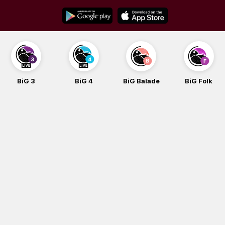
Skip
to
content
BiG 3
BiG 4
BiG Balade
BiG Folk