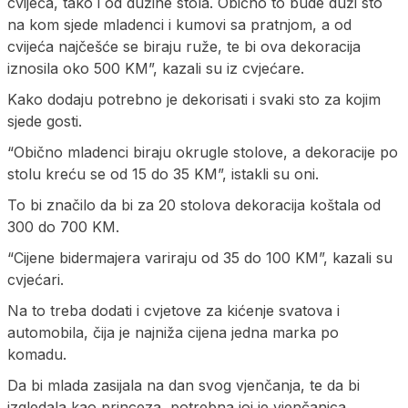
cvijeća, tako i od dužine stola. Obično to bude duži sto
na kom sjede mladenci i kumovi sa pratnjom, a od
cvijeća najčešće se biraju ruže, te bi ova dekoracija
iznosila oko 500 KM”, kazali su iz cvjećare.
Kako dodaju potrebno je dekorisati i svaki sto za kojim
sjede gosti.
“Obično mladenci biraju okrugle stolove, a dekoracije po
stolu kreću se od 15 do 35 KM”, istakli su oni.
To bi značilo da bi za 20 stolova dekoracija koštala od
300 do 700 KM.
“Cijene bidermajera variraju od 35 do 100 KM”, kazali su
cvjećari.
Na to treba dodati i cvjetove za kićenje svatova i
automobila, čija je najniža cijena jedna marka po
komadu.
Da bi mlada zasijala na dan svog vjenčanja, te da bi
izgledala kao princeza, potrebna joj je vjenčanica.