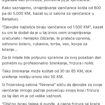
Kako saznajemo, iznajmljivanje vjenčanice košta od 800
pa do 5.000 KM, kazali su iz salona za vjenčanice u
Banjaluci.
“Djevojke najčešće biraju vjenčanice od 1.500 KM”, kazali
su oni te dodali da je u taj iznos osim iznajmljivanja
uračunato i hemijsko čišćenje, te prateća oprema,
odnosno bolero, rukavice, torba, veo, korpa za
kićenje…
Da bi mlade bile potpuno spremne za svoj poseban dan
potrebni su profesionalno šminkanje, frizura i nokti.
Tako šminkanje može koštati od 30 do 85 KM, dok
uređenje noktiju iznosi oko 50 KM.
Iz frizerskog salona “Nevena” ističu da djevojke za svoje
vjenčanje mnogo pažnje posvećuju svojoj kosi i frizura
za taj dan im je od velike važnosti.
“Obično biraju talase ili punđe, a cijena frizure se kreće