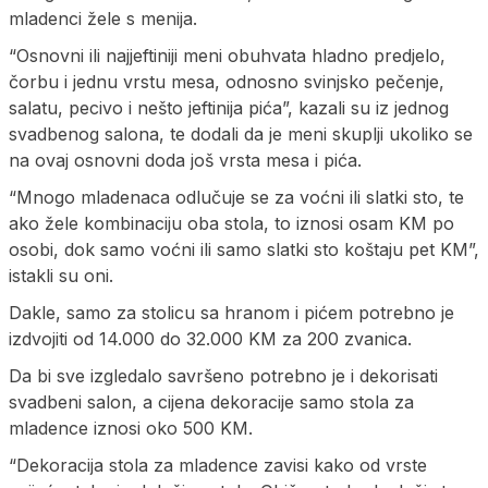
mladenci žele s menija.
“Osnovni ili najjeftiniji meni obuhvata hladno predjelo,
čorbu i jednu vrstu mesa, odnosno svinjsko pečenje,
salatu, pecivo i nešto jeftinija pića”, kazali su iz jednog
svadbenog salona, te dodali da je meni skuplji ukoliko se
na ovaj osnovni doda još vrsta mesa i pića.
“Mnogo mladenaca odlučuje se za voćni ili slatki sto, te
ako žele kombinaciju oba stola, to iznosi osam KM po
osobi, dok samo voćni ili samo slatki sto koštaju pet KM”,
istakli su oni.
Dakle, samo za stolicu sa hranom i pićem potrebno je
izdvojiti od 14.000 do 32.000 KM za 200 zvanica.
Da bi sve izgledalo savršeno potrebno je i dekorisati
svadbeni salon, a cijena dekoracije samo stola za
mladence iznosi oko 500 KM.
“Dekoracija stola za mladence zavisi kako od vrste