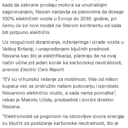
kada da zabrane prodaju motora sa unutrašnjim
sagorevanjem, Nissan nastavlja sa planovima da dosege
100% električnih vozila u Evropi do 2030. godine, pri
čemu će svi novi modeli na Starom kontinentu od sada
biti potpuno električni.
Uz mogućnost dizajniranja, inženjeringa i izrade vozila u
Velikoj Britaniji, i unapređenjem ključnih prednosti
Nissana kao što je elektrifikacija, planiraju da na ovaj
način učine još jedan korak ka karbonskoj neutralnosti,
prenosi
Electric Cars Report
.
“EV su vrhunsko rešenje za mobilnost. Više od milion
kupaca već se pridružilo našem putovanju i isprobalo
Nissanovo električno vozilo, a sada nema povratka”,
rekao je Makoto Učida, predsednik i izvršni direktor
Nissana.
“Elektromobili sa pogonom na obnovljive izvore energije
su ključni za postizanje karbonske neutralnosti, što je