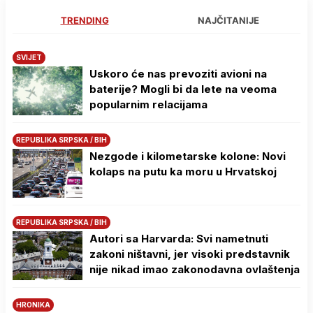
TRENDING
NAJČITANIJE
SVIJET
Uskoro će nas prevoziti avioni na
baterije? Mogli bi da lete na veoma
popularnim relacijama
REPUBLIKA SRPSKA / BIH
Nezgode i kilometarske kolone: Novi
kolaps na putu ka moru u Hrvatskoj
REPUBLIKA SRPSKA / BIH
Autori sa Harvarda: Svi nametnuti
zakoni ništavni, jer visoki predstavnik
nije nikad imao zakonodavna ovlaštenja
HRONIKA