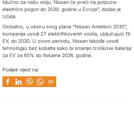
ključno za našu viziju. Nissan će preći na potpuno
električni pogon do 2030. godine u Evropi”, dodao je
Učida.
Globalno, u okviru svog plana “Nissan Ambition 2030”,
kompanija uvodi 27 elektrifikovanih vozila, uključujući 19
EV, do 2030. U ovom periodu, Nissan takođe uvodi
tehnologiju bez kobalta kako bi smanjio troškove baterija
za EV za 65% do fiskalne 2028. godine.
Podijeli vijest na: