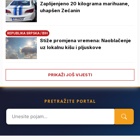
Zaplijenjeno 20 kilograma marihuane,
uhapšen Zećanin
REPUBLIKA SRPSKA / BIH
Stiže promjena vremena: Naoblačenje
uz lokalnu kišu i pljuskove
PRIKAŽI JOŠ VIJESTI
PRETRAŽITE PORTAL
Search
for: