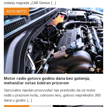
izdanju nagrada „CAR Genius […]
AUTO-MOTO
Motor radio gotovo godinu dana bez gašenja,
mehaničar ostao šokiran prizorom
Vjerovatno nijedan proizvođač nije predvidio da će motor
raditi u praznom hodu, odnosno leru, gotovo neprekidno 365
dana u godini. […]