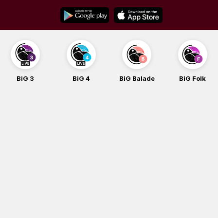
Skip
to
content
BiG 3
BiG 4
BiG Balade
BiG Folk