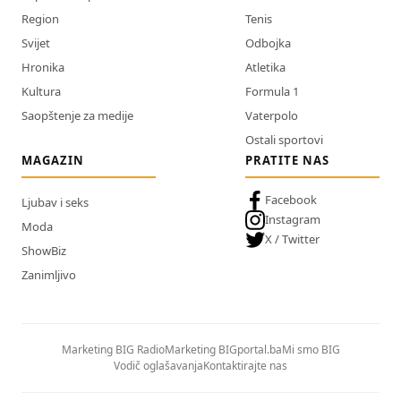
Region
Tenis
Svijet
Odbojka
Hronika
Atletika
Kultura
Formula 1
Saopštenje za medije
Vaterpolo
Ostali sportovi
MAGAZIN
PRATITE NAS
Facebook
Ljubav i seks
Instagram
Moda
X / Twitter
ShowBiz
Zanimljivo
Marketing BIG Radio
Marketing BIGportal.ba
Mi smo BIG
Vodič oglašavanja
Kontaktirajte nas