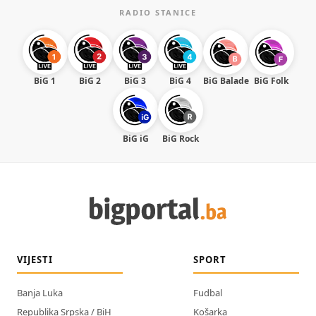
RADIO STANICE
BiG 1
BiG 2
BiG 3
BiG 4
BiG Balade
BiG Folk
BiG iG
BiG Rock
VIJESTI
SPORT
Banja Luka
Fudbal
Republika Srpska / BiH
Košarka