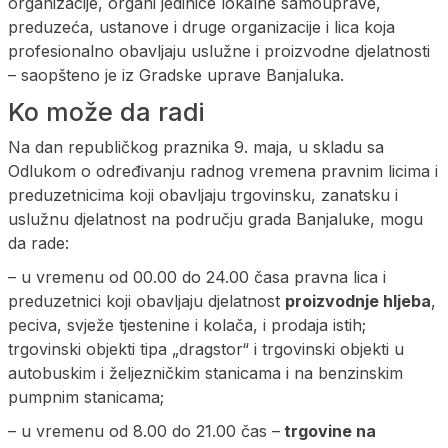
organizacije, organi jedinice lokalne samouprave,
preduzeća, ustanove i druge organizacije i lica koja
profesionalno obavljaju uslužne i proizvodne djelatnosti
– saopšteno je iz Gradske uprave Banjaluka.
Ko može da radi
Na dan republičkog praznika 9. maja, u skladu sa
Odlukom o određivanju radnog vremena pravnim licima i
preduzetnicima koji obavljaju trgovinsku, zanatsku i
uslužnu djelatnost na području grada Banjaluke, mogu
da rade:
– u vremenu od 00.00 do 24.00 časa pravna lica i
preduzetnici koji obavljaju djelatnost
proizvodnje hljeba
,
peciva, svježe tjestenine i kolača, i prodaja istih;
trgovinski objekti tipa „dragstor“ i trgovinski objekti u
autobuskim i željezničkim stanicama i na benzinskim
pumpnim stanicama;
– u vremenu od 8.00 do 21.00 čas –
trgovine na