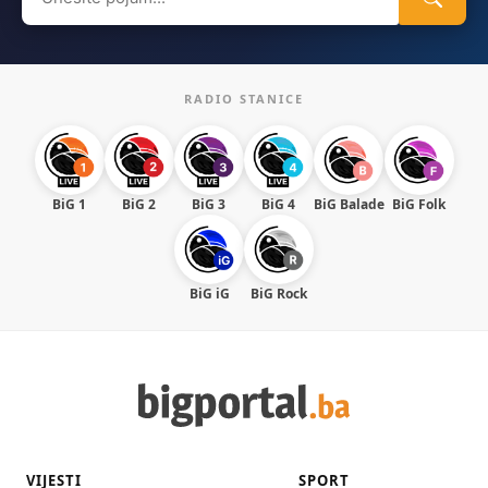
for:
RADIO STANICE
BiG 1
BiG 2
BiG 3
BiG 4
BiG Balade
BiG Folk
BiG iG
BiG Rock
VIJESTI
SPORT