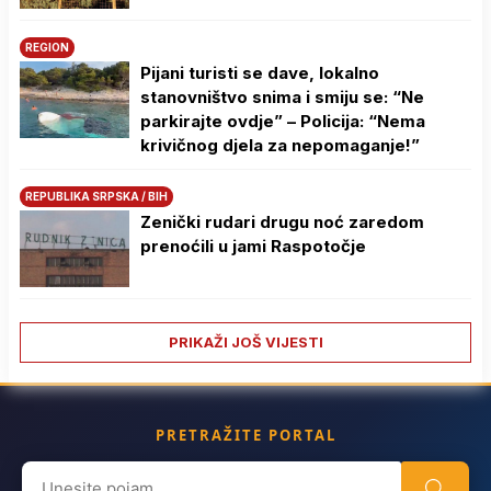
REGION
Pijani turisti se dave, lokalno
stanovništvo snima i smiju se: “Ne
parkirajte ovdje” – Policija: “Nema
krivičnog djela za nepomaganje!”
REPUBLIKA SRPSKA / BIH
Zenički rudari drugu noć zaredom
prenoćili u jami Raspotočje
PRIKAŽI JOŠ VIJESTI
PRETRAŽITE PORTAL
Search