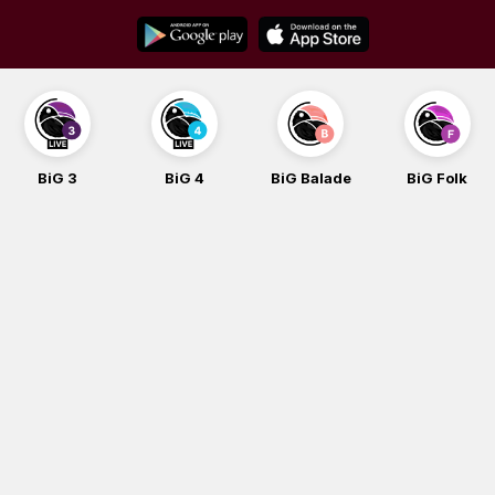
Skip
to
content
BiG 4
BiG Balade
BiG Folk
BiG iG