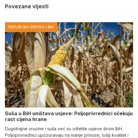
Povezane vijesti
REPUBLIKA SRPSKA / BIH
Suša u BiH uništava usjeve: Poljoprivrednici očekuju
rast cijena hrane
Dugotrajne vrućine i suša već su oštetile usjeve širom BiH.
Poljoprivrednici upozoravaju na manje prinose, lošiji kvalitet i