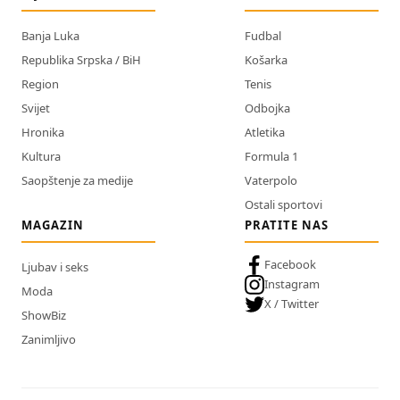
Banja Luka
Fudbal
Republika Srpska / BiH
Košarka
Region
Tenis
Svijet
Odbojka
Hronika
Atletika
Kultura
Formula 1
Saopštenje za medije
Vaterpolo
Ostali sportovi
MAGAZIN
PRATITE NAS
Facebook
Ljubav i seks
Instagram
Moda
X / Twitter
ShowBiz
Zanimljivo