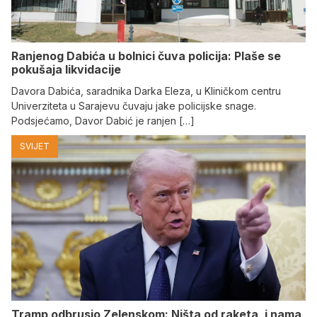
Ranjenog Dabića u bolnici čuva policija: Plaše se
pokušaja likvidacije
Davora Dabića, saradnika Darka Eleza, u Kliničkom centru
Univerziteta u Sarajevu čuvaju jake policijske snage.
Podsjećamo, Davor Dabić je ranjen […]
SVIJET
Tramp odbrusio Zelenskom: Ništa od raketa, i nama