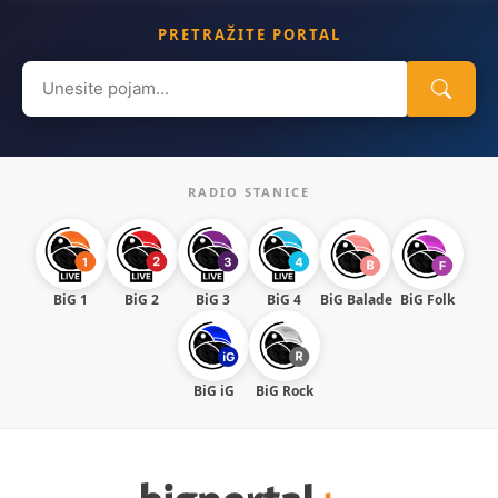
PRETRAŽITE PORTAL
Search
for:
RADIO STANICE
BiG 1
BiG 2
BiG 3
BiG 4
BiG Balade
BiG Folk
BiG iG
BiG Rock