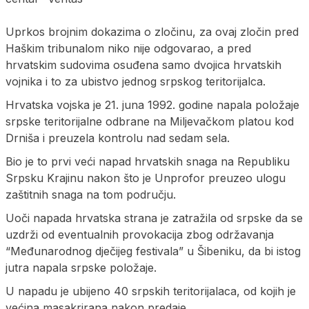
Uprkos brojnim dokazima o zločinu, za ovaj zločin pred
Haškim tribunalom niko nije odgovarao, a pred
hrvatskim sudovima osuđena samo dvojica hrvatskih
vojnika i to za ubistvo jednog srpskog teritorijalca.
Hrvatska vojska je 21. juna 1992. godine napala položaje
srpske teritorijalne odbrane na Miljevačkom platou kod
Drniša i preuzela kontrolu nad sedam sela.
Bio je to prvi veći napad hrvatskih snaga na Republiku
Srpsku Krajinu nakon što je Unprofor preuzeo ulogu
zaštitnih snaga na tom području.
Uoči napada hrvatska strana je zatražila od srpske da se
uzdrži od eventualnih provokacija zbog održavanja
“Međunarodnog dječijeg festivala” u Šibeniku, da bi istog
jutra napala srpske položaje.
U napadu je ubijeno 40 srpskih teritorijalaca, od kojih je
većina masakrirana nakon predaje.