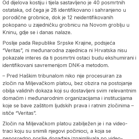
Od dijelova kostiju i tijela sastavljeno je 40 posmrtnih
ostataka, od čega je 28 identifikovano i sahranjeno u
porodične grobnice, dok je 12 neidentifikovanih
pokopano u zajedničku grobnicu na Novom groblju u
Kninu, gdje se i danas nalaze.
Poslije pada Republike Srpske Krajine, podsjeća
“Veritas”, ni međunarodna zajednica ni Hrvatska nisu
pokazale interes da ti posmrtni ostaci budu ekshumirani i
identifikovani savremenijom DNK-a metodom.
– Pred Haškim tribunalom niko nije procesuiran za
zločin na Miljevačkom platou, bez obzira na postojanje
obilja validnih dokaza koji su dostavljeni svim relevantnim
domaćim i međunarodnim organizacijama i institucijama
koje se bave zaštitom ljudskih prava i ratnim zločinima –
ističe “Veritas”.
Zločin na Miljevačkom platou zabilježen je i na video-
traci koju su snimili njegovi počinioci, a koja se
neposredno poslije događaja iznajmljivala po video-