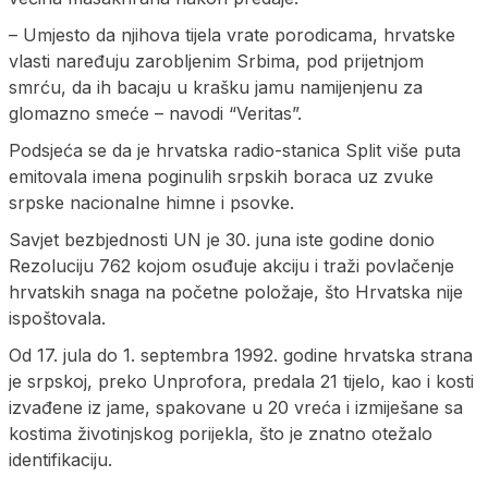
– Umjesto da njihova tijela vrate porodicama, hrvatske
vlasti naređuju zarobljenim Srbima, pod prijetnjom
smrću, da ih bacaju u krašku jamu namijenjenu za
glomazno smeće – navodi “Veritas”.
Podsjeća se da je hrvatska radio-stanica Split više puta
emitovala imena poginulih srpskih boraca uz zvuke
srpske nacionalne himne i psovke.
Savjet bezbjednosti UN je 30. juna iste godine donio
Rezoluciju 762 kojom osuđuje akciju i traži povlačenje
hrvatskih snaga na početne položaje, što Hrvatska nije
ispoštovala.
Od 17. jula do 1. septembra 1992. godine hrvatska strana
je srpskoj, preko Unprofora, predala 21 tijelo, kao i kosti
izvađene iz jame, spakovane u 20 vreća i izmiješane sa
kostima životinjskog porijekla, što je znatno otežalo
identifikaciju.