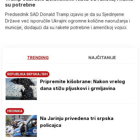
su potrebne
Predsednik SAD Donald Tramp izjavio je da su Sjedinjene
Države već isporučile Ukrajini ogromne količine naoružanja i
municije, dodajući da su rakete potrebne i američkoj vojsci.
TRENDING
NAJČITANIJE
REPUBLIKA SRPSKA / BIH
Pripremite kišobrane: Nakon vrelog
dana stižu pljuskovi i grmljavina
HRONIKA
Na Јarinju privedena tri srpska
policajca