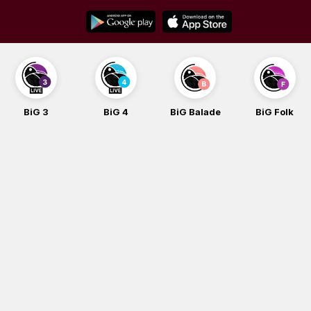
Skip
to
content
BiG 3
BiG 4
BiG Balade
BiG Folk