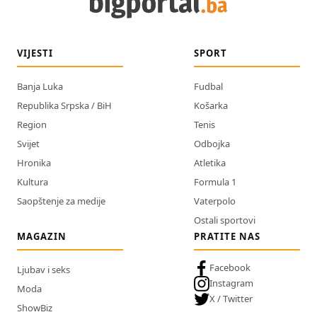
VIJESTI
SPORT
Banja Luka
Fudbal
Republika Srpska / BiH
Košarka
Region
Tenis
Svijet
Odbojka
Hronika
Atletika
Kultura
Formula 1
Saopštenje za medije
Vaterpolo
Ostali sportovi
MAGAZIN
PRATITE NAS
Facebook
Ljubav i seks
Instagram
Moda
X / Twitter
ShowBiz