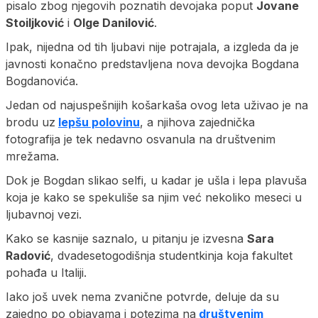
pisalo zbog njegovih poznatih devojaka poput
Jovane
Stoiljković
i
Olge Danilović
.
Ipak, nijedna od tih ljubavi nije potrajala, a izgleda da je
javnosti konačno predstavljena nova devojka Bogdana
Bogdanovića.
Jedan od najuspešnijih košarkaša ovog leta uživao je na
brodu uz
lepšu polovinu
, a njihova zajednička
fotografija je tek nedavno osvanula na društvenim
mrežama.
Dok je Bogdan slikao selfi, u kadar je ušla i lepa plavuša
koja je kako se spekuliše sa njim već nekoliko meseci u
ljubavnoj vezi.
Kako se kasnije saznalo, u pitanju je izvesna
Sara
Radović
, dvadesetogodišnja studentkinja koja fakultet
pohađa u Italiji.
Iako još uvek nema zvanične potvrde, deluje da su
zajedno po objavama i potezima na
društvenim