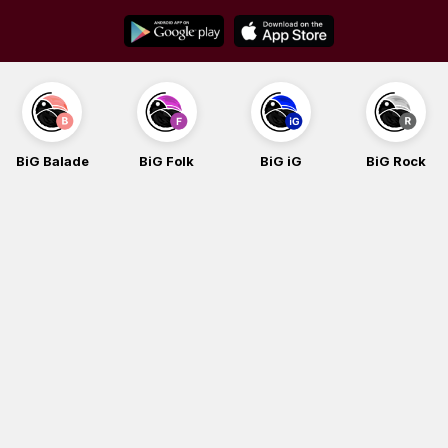
Skip
to
content
BiG Balade
BiG Folk
BiG iG
BiG Rock