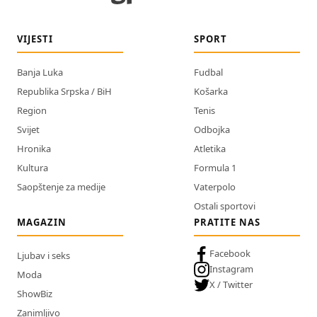
VIJESTI
SPORT
Banja Luka
Fudbal
Republika Srpska / BiH
Košarka
Region
Tenis
Svijet
Odbojka
Hronika
Atletika
Kultura
Formula 1
Saopštenje za medije
Vaterpolo
Ostali sportovi
MAGAZIN
PRATITE NAS
Facebook
Ljubav i seks
Instagram
Moda
X / Twitter
ShowBiz
Zanimljivo