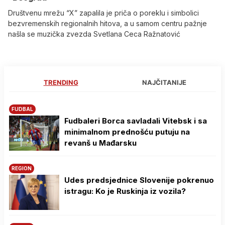
Društvenu mrežu “X” zapalila je priča o poreklu i simbolici
bezvremenskih regionalnih hitova, a u samom centru pažnje
našla se muzička zvezda Svetlana Ceca Ražnatović
TRENDING
NAJČITANIJE
FUDBAL
Fudbaleri Borca savladali Vitebsk i sa
minimalnom prednošću putuju na
revanš u Mađarsku
REGION
Udes predsjednice Slovenije pokrenuo
istragu: Ko je Ruskinja iz vozila?