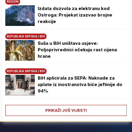
REGION
Izdata dozvola za elektranu kod
Ostroga: Projekat izazvao brojne
reakcije
REPUBLIKA SRPSKA / BIH
Suša u BiH uništava usjeve:
Poljoprivrednici očekuju rast cijena
hrane
REPUBLIKA SRPSKA / BIH
BiH aplicirala za SEPA: Naknade za
uplate iz inostranstva biće jeftinije do
94%
PRIKAŽI JOŠ VIJESTI