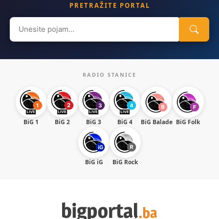
PRETRAŽITE PORTAL
Search
for:
RADIO STANICE
BiG 1
BiG 2
BiG 3
BiG 4
BiG Balade
BiG Folk
BiG iG
BiG Rock