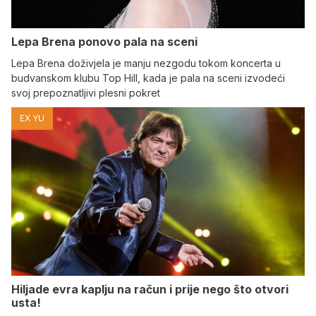
Lepa Brena ponovo pala na sceni
Lepa Brena doživjela je manju nezgodu tokom koncerta u
budvanskom klubu Top Hill, kada je pala na sceni izvodeći
svoj prepoznatljivi plesni pokret
EX YU
Hiljade evra kaplju na račun i prije nego što otvori
usta!