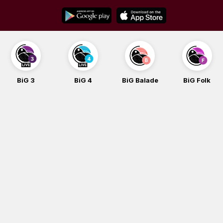
Skip
to
content
BiG 3
BiG 4
BiG Balade
BiG Folk