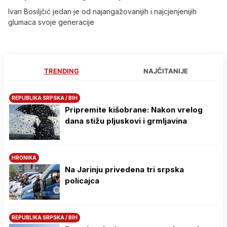
Ivan Bosiljčić jedan je od najangažovanijih i najcjenjenijih
glumaca svoje generacije
TRENDING
NAJČITANIJE
REPUBLIKA SRPSKA / BIH
Pripremite kišobrane: Nakon vrelog
dana stižu pljuskovi i grmljavina
HRONIKA
Na Јarinju privedena tri srpska
policajca
REPUBLIKA SRPSKA / BIH