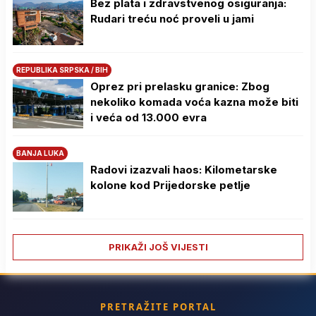
Bez plata i zdravstvenog osiguranja:
Rudari treću noć proveli u jami
REPUBLIKA SRPSKA / BIH
Oprez pri prelasku granice: Zbog
nekoliko komada voća kazna može biti
i veća od 13.000 evra
BANJA LUKA
Radovi izazvali haos: Kilometarske
kolone kod Prijedorske petlje
PRIKAŽI JOŠ VIJESTI
PRETRAŽITE PORTAL