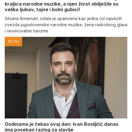
kraljica narodne muzike, a njen život obilježile su
velika ljubav, tajne i bolni gubici!
Silvana Armenulić ostala je upamćena kao jedna od najvećih
zvezda jugoslovenske narodne muzike, žena raskošnog glasa
i neverovatne harizme
EX YU
Godinama je čekao ovaj dan: Ivan Bosiljčić danas
ima poseban razlog za slavlje