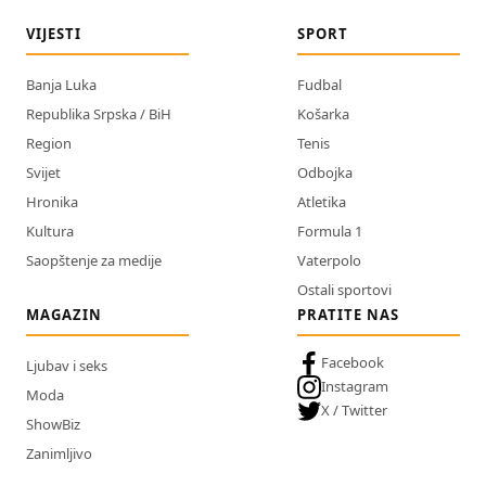
VIJESTI
SPORT
Banja Luka
Fudbal
Republika Srpska / BiH
Košarka
Region
Tenis
Svijet
Odbojka
Hronika
Atletika
Kultura
Formula 1
Saopštenje za medije
Vaterpolo
Ostali sportovi
MAGAZIN
PRATITE NAS
Facebook
Ljubav i seks
Instagram
Moda
X / Twitter
ShowBiz
Zanimljivo