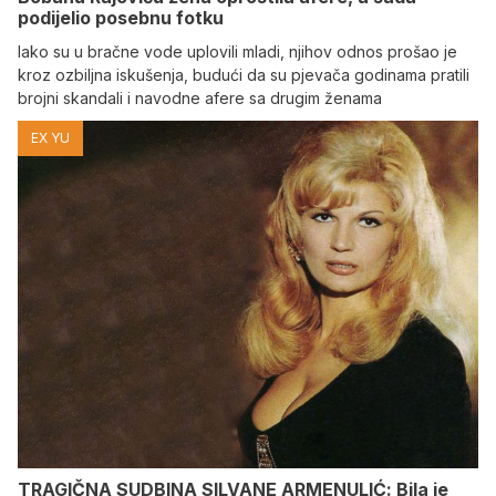
podijelio posebnu fotku
Iako su u bračne vode uplovili mladi, njihov odnos prošao je
kroz ozbiljna iskušenja, budući da su pjevača godinama pratili
brojni skandali i navodne afere sa drugim ženama
EX YU
TRAGIČNA SUDBINA SILVANE ARMENULIĆ: Bila je