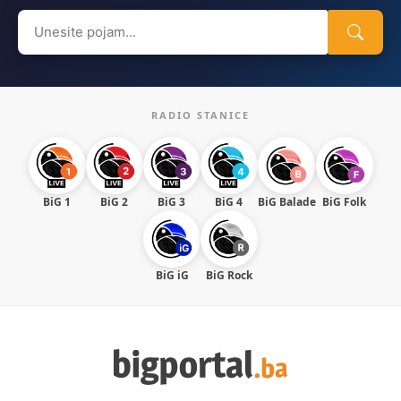
Search
for:
RADIO STANICE
BiG 1
BiG 2
BiG 3
BiG 4
BiG Balade
BiG Folk
BiG iG
BiG Rock