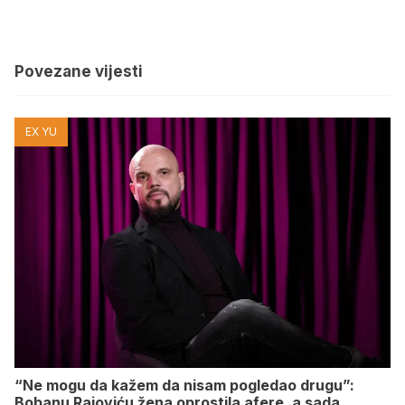
Povezane vijesti
EX YU
“Ne mogu da kažem da nisam pogledao drugu”:
Bobanu Rajoviću žena oprostila afere, a sada