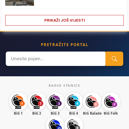
PRIKAŽI JOŠ VIJESTI
PRETRAŽITE PORTAL
Search
for:
RADIO STANICE
BiG 1
BiG 2
BiG 3
BiG 4
BiG Balade
BiG Folk