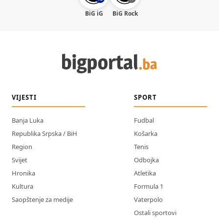
BiG iG
BiG Rock
VIJESTI
SPORT
Banja Luka
Fudbal
Republika Srpska / BiH
Košarka
Region
Tenis
Svijet
Odbojka
Hronika
Atletika
Kultura
Formula 1
Saopštenje za medije
Vaterpolo
Ostali sportovi