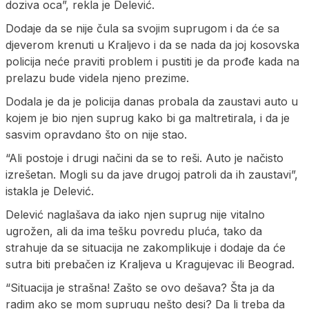
doziva oca”, rekla je Delević.
Dodaje da se nije čula sa svojim suprugom i da će sa
djeverom krenuti u Kraljevo i da se nada da joj kosovska
policija neće praviti problem i pustiti je da prođe kada na
prelazu bude videla njeno prezime.
Dodala je da je policija danas probala da zaustavi auto u
kojem je bio njen suprug kako bi ga maltretirala, i da je
sasvim opravdano što on nije stao.
“Ali postoje i drugi načini da se to reši. Auto je načisto
izrešetan. Mogli su da jave drugoj patroli da ih zaustavi”,
istakla je Delević.
Delević naglašava da iako njen suprug nije vitalno
ugrožen, ali da ima tešku povredu pluća, tako da
strahuje da se situacija ne zakomplikuje i dodaje da će
sutra biti prebačen iz Kraljeva u Kragujevac ili Beograd.
“Situacija je strašna! Zašto se ovo dešava? Šta ja da
radim ako se mom suprugu nešto desi? Da li treba da