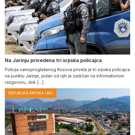
Na Јarinju privedena tri srpska policajca
Policija samoproglašenog Kosova privela je tri srpska policajca
na punktu Јarinje, jedan od njih je zadržan na informativnom
razgovoru, dok […]
REPUBLIKA SRPSKA / BIH