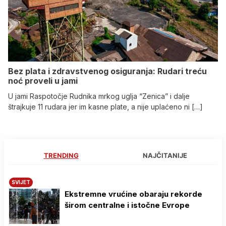
Bez plata i zdravstvenog osiguranja: Rudari treću
noć proveli u jami
U jami Raspotočje Rudnika mrkog uglja “Zenica” i dalje
štrajkuje 11 rudara jer im kasne plate, a nije uplaćeno ni […]
TRENDING
NAJČITANIJE
SVIJET
Ekstremne vrućine obaraju rekorde
širom centralne i istočne Evrope