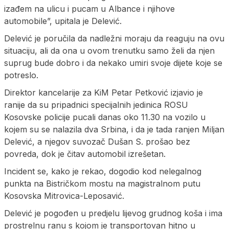
izađem na ulicu i pucam u Albance i njihove
automobile”, upitala je Delević.
Delević je poručila da nadležni moraju da reaguju na ovu
situaciju, ali da ona u ovom trenutku samo želi da njen
suprug bude dobro i da nekako umiri svoje dijete koje se
potreslo.
Direktor kancelarije za KiM Petar Petković izjavio je
ranije da su pripadnici specijalnih jedinica ROSU
Kosovske policije pucali danas oko 11.30 na vozilo u
kojem su se nalazila dva Srbina, i da je tada ranjen Miljan
Delević, a njegov suvozač Dušan S. prošao bez
povreda, dok je čitav automobil izrešetan.
Incident se, kako je rekao, dogodio kod nelegalnog
punkta na Bistričkom mostu na magistralnom putu
Kosovska Mitrovica-Leposavić.
Delević je pogođen u predjelu lijevog grudnog koša i ima
prostrelnu ranu s kojom je transportovan hitno u