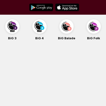
Skip
to
content
BiG 3
BiG 4
BiG Balade
BiG Folk