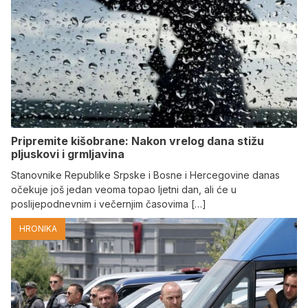
Pripremite kišobrane: Nakon vrelog dana stižu
pljuskovi i grmljavina
Stanovnike Republike Srpske i Bosne i Hercegovine danas
očekuje još jedan veoma topao ljetni dan, ali će u
poslijepodnevnim i večernjim časovima […]
HRONIKA