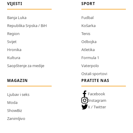
VIJESTI
SPORT
Banja Luka
Fudbal
Republika Srpska / BiH
Košarka
Region
Tenis
Svijet
Odbojka
Hronika
Atletika
Kultura
Formula 1
Saopštenje za medije
Vaterpolo
Ostali sportovi
MAGAZIN
PRATITE NAS
Facebook
Ljubav i seks
Instagram
Moda
X / Twitter
ShowBiz
Zanimljivo