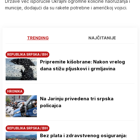
Države već isporučile Ukrajini ogromne količine naoružanja i
municije, dodajući da su rakete potrebne i američkoj vojsci.
TRENDING
NAJČITANIJE
REPUBLIKA SRPSKA / BIH
Pripremite kišobrane: Nakon vrelog
dana stižu pljuskovi i grmljavina
HRONIKA
Na Јarinju privedena tri srpska
policajca
REPUBLIKA SRPSKA / BIH
Bez plata i zdravstvenog osiguranja: