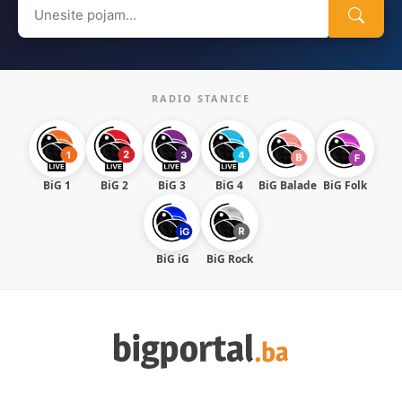
Search
for:
RADIO STANICE
BiG 1
BiG 2
BiG 3
BiG 4
BiG Balade
BiG Folk
BiG iG
BiG Rock