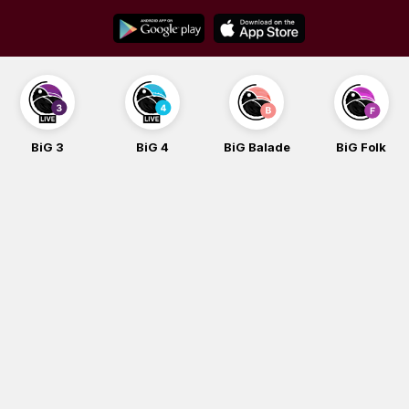
Skip
to
content
BiG 3
BiG 4
BiG Balade
BiG Folk