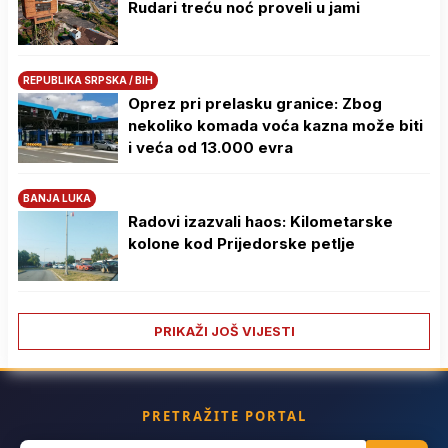
Rudari treću noć proveli u jami
REPUBLIKA SRPSKA / BIH
Oprez pri prelasku granice: Zbog
nekoliko komada voća kazna može biti
i veća od 13.000 evra
BANJA LUKA
Radovi izazvali haos: Kilometarske
kolone kod Prijedorske petlje
PRIKAŽI JOŠ VIJESTI
PRETRAŽITE PORTAL