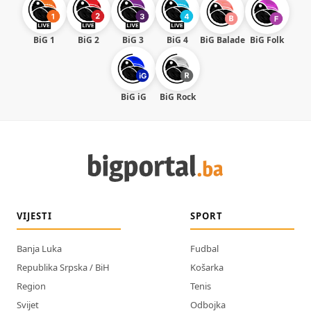
BiG 1
BiG 2
BiG 3
BiG 4
BiG Balade
BiG Folk
BiG iG
BiG Rock
VIJESTI
SPORT
Banja Luka
Fudbal
Republika Srpska / BiH
Košarka
Region
Tenis
Svijet
Odbojka