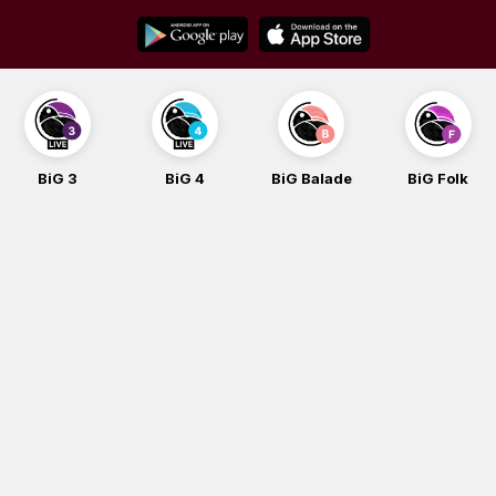
Skip
to
content
BiG 3
BiG 4
BiG Balade
BiG Folk