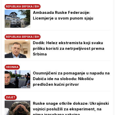
REPUBLIKA SRPSKA / BIH
Ambasada Ruske Federacije:
Licemjerje u svom punom sjaju
REPUBLIKA SRPSKA / BIH
Dodik: Helez ekstremista koji svaku
priliku koristi za netrpeljivost prema
Srbima
HRONIKA
Osumnjičeni za pomaganje u napadu na
Dabića ide na slobodu: Nikoliću
predložen kućni pritvor
SVIJET
Ruske snage otkrile dokaze: Ukrajinski
vojnici poslužili za eksperiment, na
njima isprobana vakcina