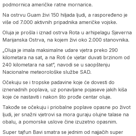
podmornica američke ratne mornarice.
Na ostrvu Guam živi 150 hiljada ljudi, a raspoređeno je
više od 7.000 aktivnih pripadnika američke vojske.
Oluja je prošla i iznad ostrva Rota u arhipelagu Sjeverna
Marijanska Ostrva, na kojem živi oko 2.000 stanovnika.
„Oluja je imala maksimalne udare vjetra preko 290
kilometara na sat, a na Roti će vjetar duvati brzinom od
240 kilometara na sat”, navodi se u saopštenju
Nacionalne meteorološke službe SAD.
Očekuju se i tropske padavine koje će dovesti do
iznenadnih poplava, uz ponavljane pojaseve jakih kiša
koje će nastaviti i nakon što prođe centar oluje.
Takođe se očekuju i priobalne poplave opasne po život
ljudi, jer snažni vjetrovi sa mora guraju olujne talase na
obalu, a pomorske uslove čine izuzetno opasnim.
Super tajfun Bavi smatra se jednim od najjačih super