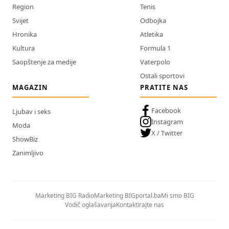
Region
Tenis
Svijet
Odbojka
Hronika
Atletika
Kultura
Formula 1
Saopštenje za medije
Vaterpolo
Ostali sportovi
MAGAZIN
PRATITE NAS
Facebook
Ljubav i seks
Instagram
Moda
X / Twitter
ShowBiz
Zanimljivo
Marketing BIG Radio
Marketing BIGportal.ba
Mi smo BIG
Vodič oglašavanja
Kontaktirajte nas