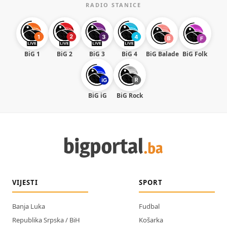
RADIO STANICE
BiG 1
BiG 2
BiG 3
BiG 4
BiG Balade
BiG Folk
BiG iG
BiG Rock
VIJESTI
SPORT
Banja Luka
Fudbal
Republika Srpska / BiH
Košarka