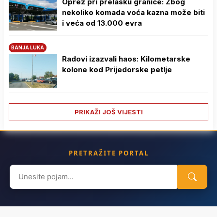
Oprez pri prelasku granice: Zbog
nekoliko komada voća kazna može biti
i veća od 13.000 evra
BANJA LUKA
Radovi izazvali haos: Kilometarske
kolone kod Prijedorske petlje
PRIKAŽI JOŠ VIJESTI
PRETRAŽITE PORTAL
Search
for: