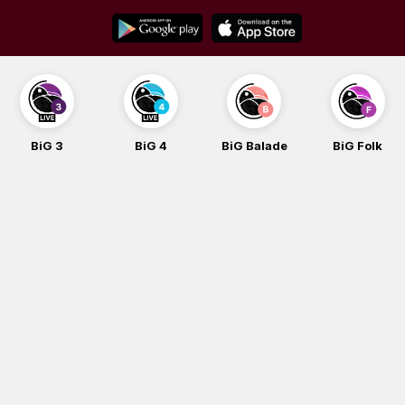
Skip
to
content
BiG 3
BiG 4
BiG Balade
BiG Folk