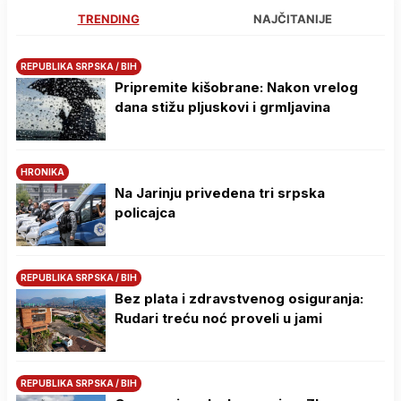
TRENDING
NAJČITANIJE
REPUBLIKA SRPSKA / BIH
Pripremite kišobrane: Nakon vrelog
dana stižu pljuskovi i grmljavina
HRONIKA
Na Јarinju privedena tri srpska
policajca
REPUBLIKA SRPSKA / BIH
Bez plata i zdravstvenog osiguranja:
Rudari treću noć proveli u jami
REPUBLIKA SRPSKA / BIH