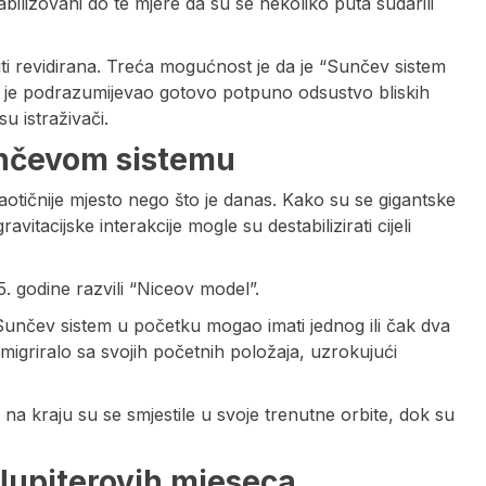
abilizovani do te mjere da su se nekoliko puta sudarili
ti revidirana. Treća mogućnost je da je “Sunčev sistem
oji je podrazumijevao gotovo potpuno odsustvo bliskih
u istraživači.
unčevom sistemu
otičnije mjesto nego što je danas. Kako su se gigantske
vitacijske interakcije mogle su destabilizirati cijeli
5. godine razvili “Niceov model”.
Sunčev sistem u početku mogao imati jednog ili čak dva
migriralo sa svojih početnih položaja, uzrokujući
na kraju su se smjestile u svoje trenutne orbite, dok su
 Jupiterovih mjeseca