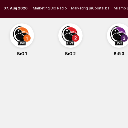
Skip
07. Aug 2026.
Marketing BIG Radio
Marketing BiGportal.ba
Mi smo 
to
content
BiG 1
BiG 2
BiG 3