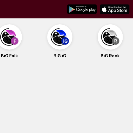
BiG Folk
BiG iG
BiG Rock