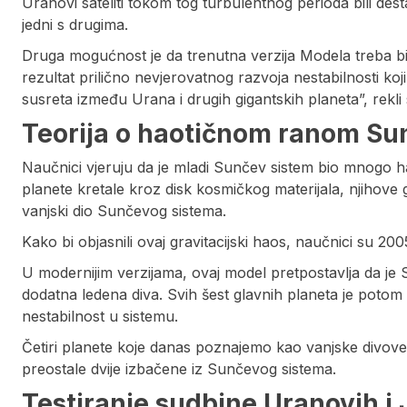
Uranovi sateliti tokom tog turbulentnog perioda bili dest
jedni s drugima.
Druga mogućnost je da trenutna verzija Modela treba bi
rezultat prilično nevjerovatnog razvoja nestabilnosti k
susreta između Urana i drugih gigantskih planeta”, rekli s
Teorija o haotičnom ranom S
Naučnici vjeruju da je mladi Sunčev sistem bio mnogo ha
planete kretale kroz disk kosmičkog materijala, njihove gra
vanjski dio Sunčevog sistema.
Kako bi objasnili ovaj gravitacijski haos, naučnici su 200
U modernijim verzijama, ovaj model pretpostavlja da je 
dodatna ledena diva. Svih šest glavnih planeta je potom 
nestabilnost u sistemu.
Četiri planete koje danas poznajemo kao vanjske divove 
preostale dvije izbačene iz Sunčevog sistema.
Testiranje sudbine Uranovih i