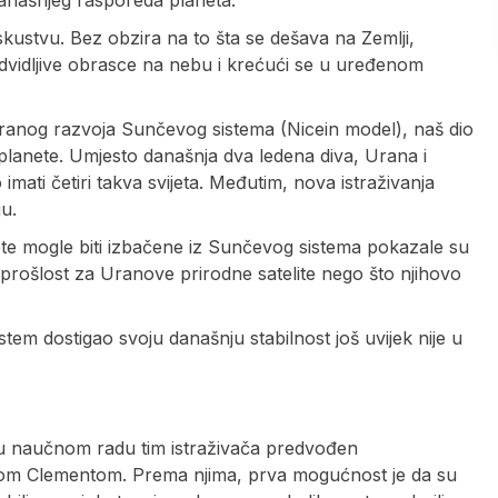
današnjeg rasporeda planeta.
iskustvu. Bez obzira na to šta se dešava na Zemlji,
edvidljive obrasce na nebu i krećući se u uređenom
ranog razvoja Sunčevog sistema (Nicein model), naš dio
planete. Umjesto današnja dva ledena diva, Urana i
ati četiri takva svijeta. Međutim, nova istraživanja
u.
ete mogle biti izbačene iz Sunčevog sistema pokazale su
prošlost za Uranove prirodne satelite nego što njihovo
tem dostigao svoju današnju stabilnost još uvijek nije u
 je u naučnom radu tim istraživača predvođen
wom Clementom. Prema njima, prva mogućnost je da su