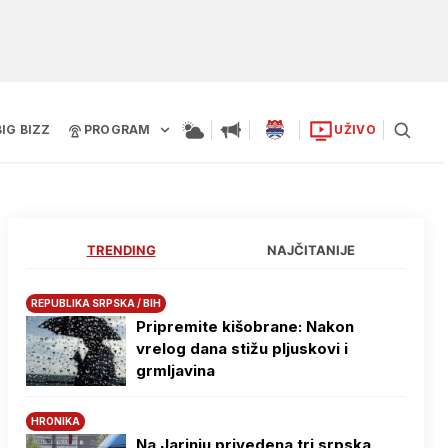
BIG BIZZ
PROGRAM
UŽIVO
TRENDING
NAJČITANIJE
REPUBLIKA SRPSKA / BIH
Pripremite kišobrane: Nakon
vrelog dana stižu pljuskovi i
grmljavina
HRONIKA
Na Јarinju privedena tri srpska