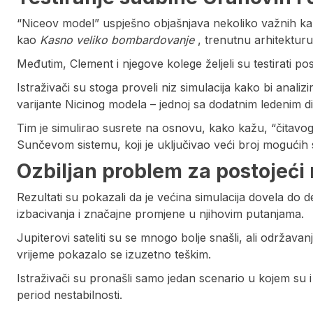
“Niceov model” uspješno objašnjava nekoliko važnih kar
kao
Kasno veliko bombardovanje
, trenutnu arhitekturu
Međutim, Clement i njegove kolege željeli su testirati 
Istraživači su stoga proveli niz simulacija kako bi analiz
varijante Nicinog modela – jednoj sa dodatnim ledenim div
Tim je simulirao susrete na osnovu, kako kažu, “čitavo
Sunčevom sistemu, koji je uključivao veći broj mogućih 
Ozbiljan problem za postojeći
Rezultati su pokazali da je većina simulacija dovela do d
izbacivanja i značajne promjene u njihovim putanjama.
Jupiterovi sateliti su se mnogo bolje snašli, ali održava
vrijeme pokazalo se izuzetno teškim.
Istraživači su pronašli samo jedan scenario u kojem su i 
period nestabilnosti.