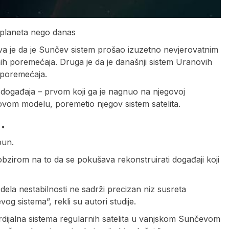
 planeta nego danas
va je da je Sunčev sistem prošao izuzetno nevjerovatnim
jnih poremećaja. Druga je da je današnji sistem Uranovih
h poremećaja.
a događaja – prvom koji ga je nagnuo na njegovoj
eovom modelu, poremetio njegov sistem satelita.
.
pun.
s obzirom na to da se pokušava rekonstruirati događaji koji
dela nestabilnosti ne sadrži precizan niz susreta
 sistema”, rekli su autori studije.
rdijalna sistema regularnih satelita u vanjskom Sunčevom