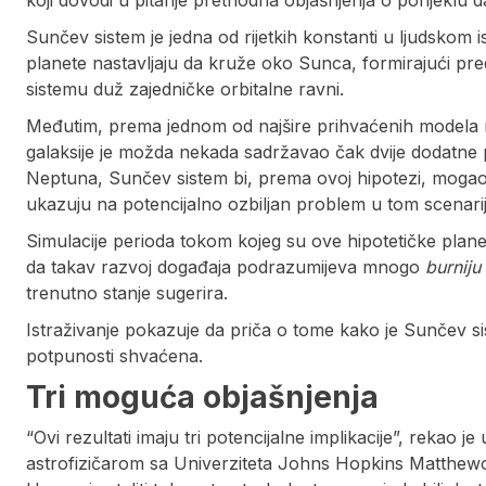
koji dovodi u pitanje prethodna objašnjenja o porijeklu 
Sunčev sistem je jedna od rijetkih konstanti u ljudskom 
planete nastavljaju da kruže oko Sunca, formirajući pr
sistemu duž zajedničke orbitalne ravni.
Međutim, prema jednom od najšire prihvaćenih modela 
galaksije je možda nekada sadržavao čak dvije dodatne 
Neptuna, Sunčev sistem bi, prema ovoj hipotezi, mogao im
ukazuju na potencijalno ozbiljan problem u tom scenarij
Simulacije perioda tokom kojeg su ove hipotetičke plan
da takav razvoj događaja podrazumijeva mnogo
burniju
trenutno stanje sugerira.
Istraživanje pokazuje da priča o tome kako je Sunčev sis
potpunosti shvaćena.
Tri moguća objašnjenja
“Ovi rezultati imaju tri potencijalne implikacije”, rekao
astrofizičarom sa Univerziteta Johns Hopkins Matthe