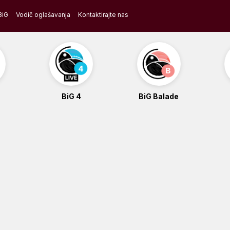
BiG
Vodič oglašavanja
Kontaktirajte nas
BiG 4
BiG Balade