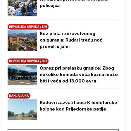
policajca
REPUBLIKA SRPSKA / BIH
Bez plata i zdravstvenog
osiguranja: Rudari treću noć
proveli u jami
REPUBLIKA SRPSKA / BIH
Oprez pri prelasku granice: Zbog
nekoliko komada voća kazna može
biti i veća od 13.000 evra
BANJA LUKA
Radovi izazvali haos: Kilometarske
kolone kod Prijedorske petlje