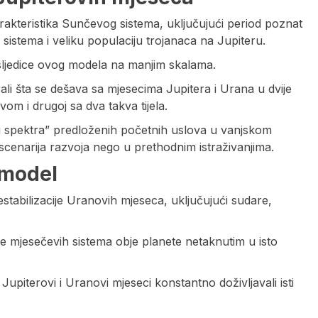
akteristika Sunčevog sistema, uključujući period poznat
 sistema i veliku populaciju trojanaca na Jupiteru.
posljedice ovog modela na manjim skalama.
irali šta se dešava sa mjesecima Jupitera i Urana u dvije
om i drugoj sa dva takva tijela.
g spektra” predloženih početnih uslova u vanjskom
scenarija razvoja nego u prethodnim istraživanjima.
 model
estabilizacije Uranovih mjeseca, uključujući sudare,
nje mjesečevih sistema obje planete netaknutim u isto
Jupiterovi i Uranovi mjeseci konstantno doživljavali isti