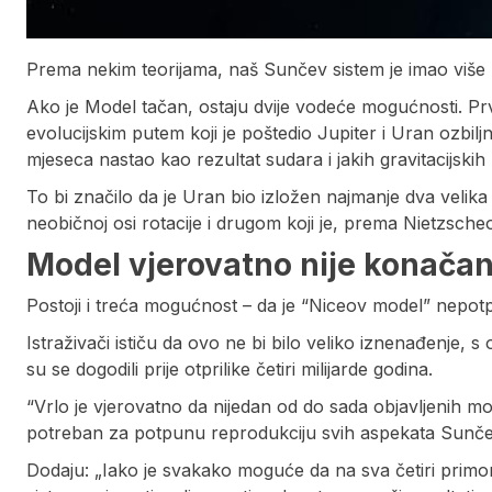
Prema nekim teorijama, naš Sunčev sistem je imao više
Ako je Model tačan, ostaju dvije vodeće mogućnosti. Pr
evolucijskim putem koji je poštedio Jupiter i Uran ozbil
mjeseca nastao kao rezultat sudara i jakih gravitacijski
To bi značilo da je Uran bio izložen najmanje dva velik
neobičnoj osi rotacije i drugom koji je, prema Nietzsch
Model vjerovatno nije konačan
Postoji i treća mogućnost – da je “Niceov model” nepot
Istraživači ističu da ovo ne bi bilo veliko iznenađenje, 
su se dogodili prije otprilike četiri milijarde godina.
“Vrlo je vjerovatno da nijedan od do sada objavljenih mo
potreban za potpunu reprodukciju svih aspekata Sunčevog
Dodaju: „Iako je svakako moguće da na sva četiri primo