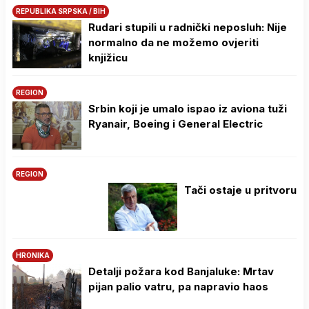
REPUBLIKA SRPSKA / BIH
Rudari stupili u radnički neposluh: Nije
normalno da ne možemo ovjeriti
knjižicu
REGION
Srbin koji je umalo ispao iz aviona tuži
Ryanair, Boeing i General Electric
REGION
Tači ostaje u pritvoru
HRONIKA
Detalji požara kod Banjaluke: Mrtav
pijan palio vatru, pa napravio haos