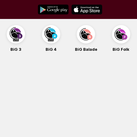
Skip
to
content
BiG 3
BiG 4
BiG Balade
BiG Folk