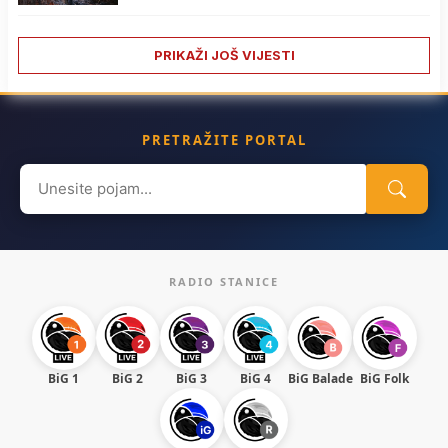
PRIKAŽI JOŠ VIJESTI
PRETRAŽITE PORTAL
Search
for:
RADIO STANICE
BiG 1
BiG 2
BiG 3
BiG 4
BiG Balade
BiG Folk