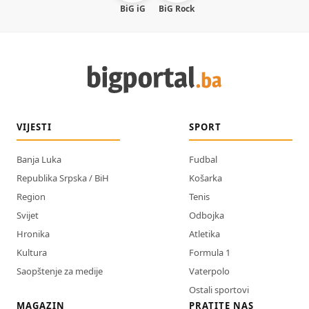
BiG iG
BiG Rock
VIJESTI
SPORT
Banja Luka
Fudbal
Republika Srpska / BiH
Košarka
Region
Tenis
Svijet
Odbojka
Hronika
Atletika
Kultura
Formula 1
Saopštenje za medije
Vaterpolo
Ostali sportovi
MAGAZIN
PRATITE NAS