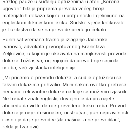
Razlog pauze u suđenju optuženima u aferi „Korona
ugovori“ bila je priprema prevoda većeg broja
materijalnih dokaza koji su u potpunosti ili djelimično na
engleskom ili kineskom jeziku. Sudsko vijeće kritikovalo
je Tužilaštvo da se na prevode predugo čekalo.
Punih sat vremana trajalo je izlaganje Jadranke
Ivanović, advokata prvooptuženog Branislava
Zeljkovića, u kojem je ukazivala na manjkavosti prevoda
dokaza Tužilaštva, ocjenjujući da prevod nije sačinila
osoba, već vještačka inteligencija.
„Mi pričamo o prevodu dokaza, a sud je optužnicu sa
takvim dokazima prihvatio. Mi ni nakon ovoliko pretresa
nemamo relevantne dokaze na koje se možemo izjasniti.
Ne trebate znati engleski, dovoljno je da poznajete
abecedu da vidite da nije prevedeno kako treba. Prevod
dokaza je neprofesionalan, nestručan, pun nepravilnosti
i jasno je da je prevod vršila mašina, a ne prevodilac“,
rekla je Ivanović.