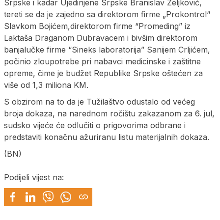
Srpske i kadar Ujedinjene Srpske Branislav Zeljković,
tereti se da je zajedno sa direktorom firme „Prokontrol“
Slavkom Bojićem,direktorom firme “Promeding” iz
Laktaša Draganom Dubravacem i bivšim direktorom
banjalučke firme “Sineks laboratorija” Sanijem Crljićem,
počinio zloupotrebe pri nabavci medicinske i zaštitne
opreme, čime je budžet Republike Srpske oštećen za
više od 1,3 miliona KM.
S obzirom na to da je Tužilaštvo odustalo od većeg
broja dokaza, na narednom ročištu zakazanom za 6. jul,
sudsko vijeće će odlučiti o prigovorima odbrane i
predstaviti konačnu ažuriranu listu materijalnih dokaza.
(BN)
Podijeli vijest na: