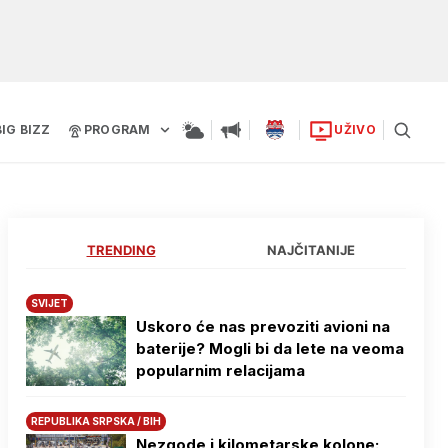
BIG BIZZ
PROGRAM
UŽIVO
TRENDING
NAJČITANIJE
SVIJET
Uskoro će nas prevoziti avioni na
baterije? Mogli bi da lete na veoma
popularnim relacijama
REPUBLIKA SRPSKA / BIH
Nezgode i kilometarske kolone: