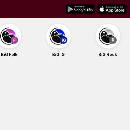
BiG Folk
BiG iG
BiG Rock