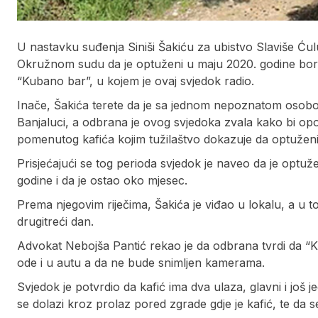
U nastavku suđenja Siniši Šakiću za ubistvo Slaviše Ć
Okružnom sudu da je optuženi u maju 2020. godine borav
“Kubano bar”, u kojem je ovaj svjedok radio.
Inače, Šakića terete da je sa jednom nepoznatom osob
Banjaluci, a odbrana je ovog svjedoka zvala kako bi opov
pomenutog kafića kojim tužilaštvo dokazuje da optuženi 
Prisjećajući se tog perioda svjedok je naveo da je optu
godine i da je ostao oko mjesec.
Prema njegovim riječima, Šakića je viđao u lokalu, a u t
drugitreći dan.
Advokat Nebojša Pantić rekao je da odbrana tvrdi da “K
ode i u autu a da ne bude snimljen kamerama.
Svjedok je potvrdio da kafić ima dva ulaza, glavni i još 
se dolazi kroz prolaz pored zgrade gdje je kafić, te da s