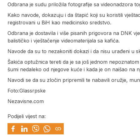
Odbrana je sudu priložila fotografije sa videonadzora tog
Kako navode, dokazuju i da štapić koji su koristili vješ
registrovani u BiH kao medicinsko sredstvo.
Odbrana je dostavila i više pisanih prigovora na DNK vj
balističko i vještačenje videomaterijala sa kafića.
Navode da su to nezakoniti dokazi i da nisu urađeni u sk
Šakića optužnica tereti da je sa još jednom nepoznato
šumi nedaleko od njegove kuće i kada je on naišao na njeg
Navodi se da su zločin pripremili te nabavili oružje, mun
Foto:Glassrpske
Nezavisne.com
Podijeli vijest na: