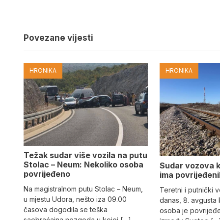
Povezane vijesti
HRONIKA
HRONIKA
Težak sudar više vozila na putu
Stolac – Neum: Nekoliko osoba
Sudar vozova k
povrijeđeno
ima povrijeđen
Na magistralnom putu Stolac – Neum,
Teretni i putnički 
u mjestu Udora, nešto iza 09.00
danas, 8. avgusta 
časova dogodila se teška
osoba je povrijeđe
saobraćajna nezgoda u kojoj […]