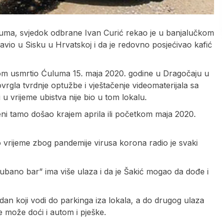
uluma, svjedok odbrane Ivan Curić rekao je u banjalučkom
io u Sisku u Hrvatskoj i da je redovno posjećivao kafić
om usmrtio Ćuluma 15. maja 2020. godine u Dragočaju u
rgla tvrdnje optužbe i vještačenje videomaterijala sa
u vrijeme ubistva nije bio u tom lokalu.
ženi tamo došao krajem aprila ili početkom maja 2020.
o vrijeme zbog pandemije virusa korona radio je svaki
ubano bar” ima više ulaza i da je Šakić mogao da dođe i
jedan koji vodi do parkinga iza lokala, a do drugog ulaza
e može doći i autom i pješke.