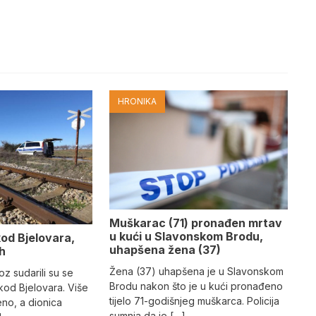
HRONIKA
Muškarac (71) pronađen mrtav
u kući u Slavonskom Brodu,
od Bjelovara,
uhapšena žena (37)
ih
Žena (37) uhapšena je u Slavonskom
voz sudarili su se
Brodu nakon što je u kući pronađeno
kod Bjelovara. Više
tijelo 71-godišnjeg muškarca. Policija
no, a dionica
sumnja da je […]