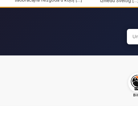
između Svetog […
Sear
for:
Bi