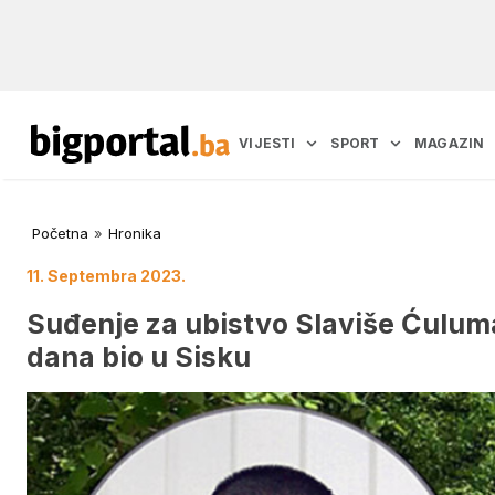
VIJESTI
SPORT
MAGAZIN
Početna
»
Hronika
11. Septembra 2023.
Suđenje za ubistvo Slaviše Ćuluma
dana bio u Sisku