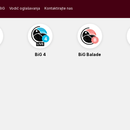
BiG
Vodič oglašavanja
Kontaktirajte nas
BiG 4
BiG Balade