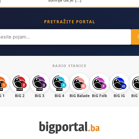
]
PRETRAŽITE PORTAL
ch
RADIO STANICE
G 1
BiG 2
BiG 3
BiG 4
BiG Balade
BiG Folk
BiG iG
BiG