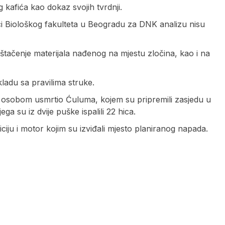
 kafića kao dokaz svojih tvrdnji.
taci Biološkog fakulteta u Beogradu za DNK analizu nisu
eštačenje materijala nađenog na mjestu zločina, kao i na
ladu sa pravilima struke.
m osobom usmrtio Ćuluma, kojem su pripremili zasjedu u
a su iz dvije puške ispalili 22 hica.
iciju i motor kojim su izviđali mjesto planiranog napada.