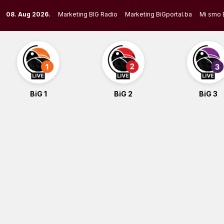
Skip
08. Aug 2026.
Marketing BIG Radio
Marketing BiGportal.ba
Mi smo 
to
content
BiG 1
BiG 2
BiG 3