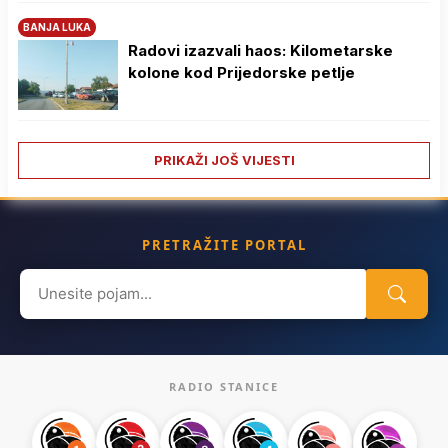
BANJA LUKA
Radovi izazvali haos: Kilometarske
kolone kod Prijedorske petlje
PRIKAŽI JOŠ VIJESTI
PRETRAŽITE PORTAL
Search
for:
RADIO STANICE