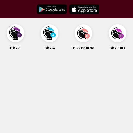
Skip
to
content
BiG 3
BiG 4
BiG Balade
BiG Folk