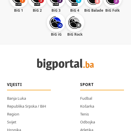
BiG 1
BiG 2
BiG 3
BiG 4
BiG Balade
BiG Folk
BiG iG
BiG Rock
VIJESTI
SPORT
Banja Luka
Fudbal
Republika Srpska / BiH
Košarka
Region
Tenis
Svijet
Odbojka
Hronika
Atletika