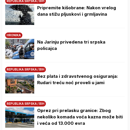
REPUBLIKA SRPSKA / BIH
Pripremite kišobrane: Nakon vrelog
dana stižu pljuskovi i grmljavina
HRONIKA
Na Јarinju privedena tri srpska
policajca
REPUBLIKA SRPSKA / BIH
Bez plata i zdravstvenog osiguranja:
Rudari treću noć proveli u jami
REPUBLIKA SRPSKA / BIH
Oprez pri prelasku granice: Zbog
nekoliko komada voća kazna može biti
i veća od 13.000 evra