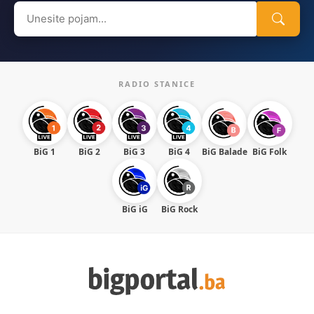
Search
for:
RADIO STANICE
BiG 1
BiG 2
BiG 3
BiG 4
BiG Balade
BiG Folk
BiG iG
BiG Rock