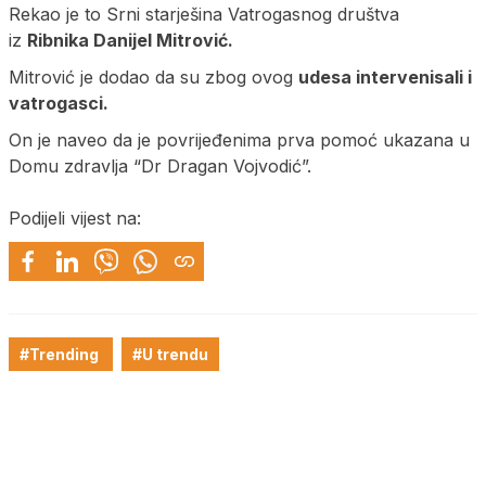
Rekao je to Srni starješina Vatrogasnog društva
iz
Ribnika Danijel Mitrović.
Mitrović je dodao da su zbog ovog
udesa intervenisali i
vatrogasci.
On je naveo da je povrijeđenima prva pomoć ukazana u
Domu zdravlja “Dr Dragan Vojvodić”.
Podijeli vijest na:
#Trending
#U trendu