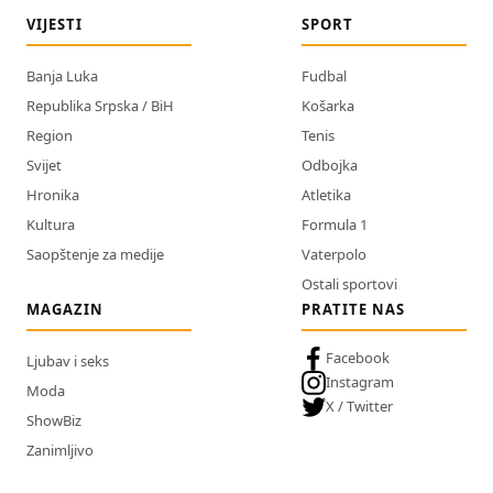
VIJESTI
SPORT
Banja Luka
Fudbal
Republika Srpska / BiH
Košarka
Region
Tenis
Svijet
Odbojka
Hronika
Atletika
Kultura
Formula 1
Saopštenje za medije
Vaterpolo
Ostali sportovi
MAGAZIN
PRATITE NAS
Facebook
Ljubav i seks
Instagram
Moda
X / Twitter
ShowBiz
Zanimljivo