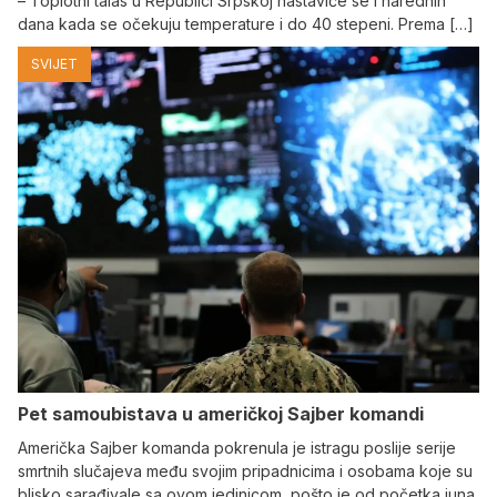
– Toplotni talas u Republici Srpskoj nastaviće se i narednih
dana kada se očekuju temperature i do 40 stepeni. Prema […]
SVIJET
Pet samoubistava u američkoj Sajber komandi
Američka Sajber komanda pokrenula je istragu poslije serije
smrtnih slučajeva među svojim pripadnicima i osobama koje su
blisko sarađivale sa ovom jedinicom, pošto je od početka juna