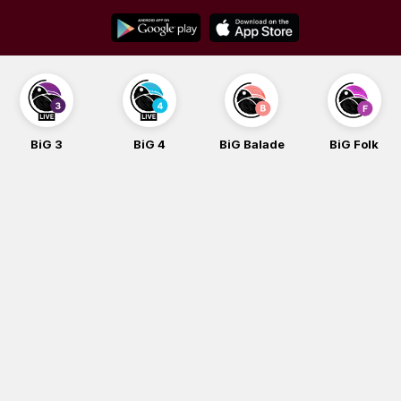
Skip
to
content
BiG 3
BiG 4
BiG Balade
BiG Folk